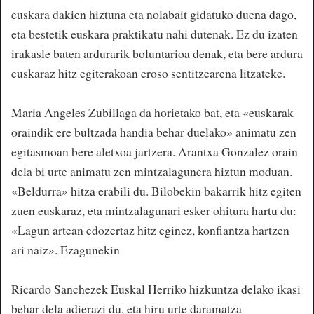
euskara dakien hiztuna eta nolabait gidatuko duena dago,
eta bestetik euskara praktikatu nahi dutenak. Ez du izaten
irakasle baten ardurarik boluntarioa denak, eta bere ardura
euskaraz hitz egiterakoan eroso sentitzearena litzateke.
Maria Angeles Zubillaga da horietako bat, eta «euskarak
oraindik ere bultzada handia behar duelako» animatu zen
egitasmoan bere aletxoa jartzera. Arantxa Gonzalez orain
dela bi urte animatu zen mintzalagunera hiztun moduan.
«Beldurra» hitza erabili du. Bilobekin bakarrik hitz egiten
zuen euskaraz, eta mintzalagunari esker ohitura hartu du:
«Lagun artean edozertaz hitz eginez, konfiantza hartzen
ari naiz». Ezagunekin
Ricardo Sanchezek Euskal Herriko hizkuntza delako ikasi
behar dela adierazi du, eta hiru urte daramatza