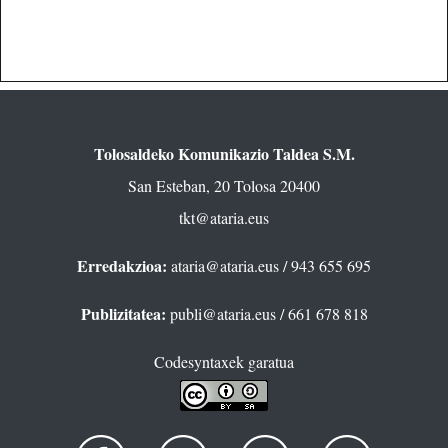
Tolosaldeko Komunikazio Taldea S.M.
San Esteban, 20 Tolosa 20400
tkt@ataria.eus
Erredakzioa:
ataria@ataria.eus
/ 943 655 695
Publizitatea:
publi@ataria.eus
/ 661 678 818
Codesyntaxek garatua