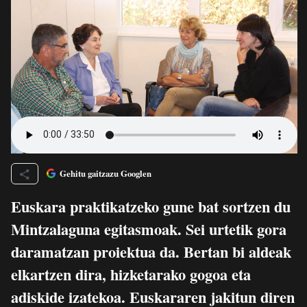
Gehitu gaitzazu Googlen
Euskara praktikatzeko gune bat sortzen du
Mintzalaguna egitasmoak. Sei urtetik gora
daramatzan proiektua da. Bertan bi aldeak
elkartzen dira, hizketarako gogoa eta
adiskide izatekoa. Euskararen jakitun diren