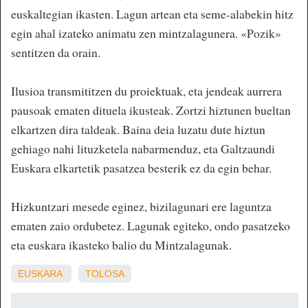
euskaltegian ikasten. Lagun artean eta seme-alabekin hitz
egin ahal izateko animatu zen mintzalagunera. «Pozik»
sentitzen da orain.
Ilusioa transmititzen du proiektuak, eta jendeak aurrera
pausoak ematen dituela ikusteak. Zortzi hiztunen bueltan
elkartzen dira taldeak. Baina deia luzatu dute hiztun
gehiago nahi lituzketela nabarmenduz, eta Galtzaundi
Euskara elkartetik pasatzea besterik ez da egin behar.
Hizkuntzari mesede eginez, bizilagunari ere laguntza
ematen zaio ordubetez. Lagunak egiteko, ondo pasatzeko
eta euskara ikasteko balio du Mintzalagunak.
EUSKARA
TOLOSA