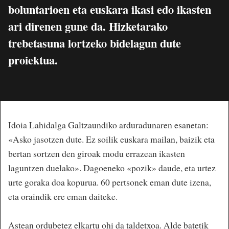
boluntarioen eta euskara ikasi edo ikasten
ari direnen gune da. Hizketarako
trebetasuna lortzeko bidelagun dute
proiektua.
Idoia Lahidalga Galtzaundiko arduradunaren esanetan:
«Asko jasotzen dute. Ez soilik euskara mailan, baizik eta
bertan sortzen den giroak modu errazean ikasten
laguntzen duelako». Dagoeneko «pozik» daude, eta urtez
urte goraka doa kopurua. 60 pertsonek eman dute izena,
eta oraindik ere eman daiteke.
Astean ordubetez elkartu ohi da taldetxoa. Alde batetik