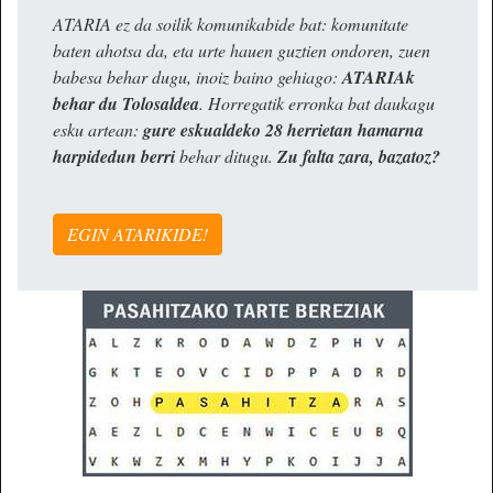
ATARIA ez da soilik komunikabide bat: komunitate
baten ahotsa da, eta urte hauen guztien ondoren, zuen
babesa behar dugu, inoiz baino gehiago:
ATARIAk
behar du Tolosaldea
. Horregatik erronka bat daukagu
esku artean:
gure eskualdeko 28 herrietan hamarna
harpidedun berri
behar ditugu.
Zu falta zara, bazatoz?
EGIN ATARIKIDE!