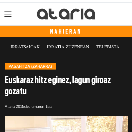
NAHIERAN
IRRATSAIOAK
IRRATIA ZUZENEAN
TELEBISTA
PASAHITZA (ZAHARRA)
Euskaraz hitz eginez, lagun giroaz
gozatu
Ataria
2015eko urriaren 15a