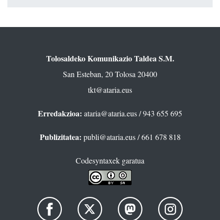
Tolosaldeko Komunikazio Taldea S.M.
San Esteban, 20 Tolosa 20400
tkt@ataria.eus
Erredakzioa:
ataria@ataria.eus
/ 943 655 695
Publizitatea:
publi@ataria.eus
/ 661 678 818
Codesyntaxek garatua