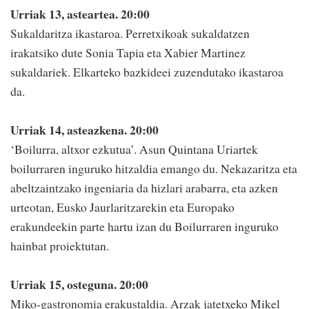
Urriak 13, asteartea. 20:00
Sukaldaritza ikastaroa. Perretxikoak sukaldatzen
irakatsiko dute Sonia Tapia eta Xabier Martinez
sukaldariek. Elkarteko bazkideei zuzendutako ikastaroa
da.
Urriak 14, asteazkena. 20:00
‘Boilurra, altxor ezkutua’. Asun Quintana Uriartek
boilurraren inguruko hitzaldia emango du. Nekazaritza eta
abeltzaintzako ingeniaria da hizlari arabarra, eta azken
urteotan, Eusko Jaurlaritzarekin eta Europako
erakundeekin parte hartu izan du Boilurraren inguruko
hainbat proiektutan.
Urriak 15, osteguna. 20:00
Miko-gastronomia erakustaldia. Arzak jatetxeko Mikel