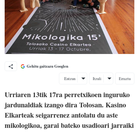
Gehitu gaitzazu Googlen
Entzun
Itzuli
Erraztu
Urriaren 13tik 17ra perretxikoen inguruko
jardunaldiak izango dira Tolosan. Kasino
Elkarteak seigarrenez antolatu du aste
mikologikoa, garai bateko usadioari jarraiki