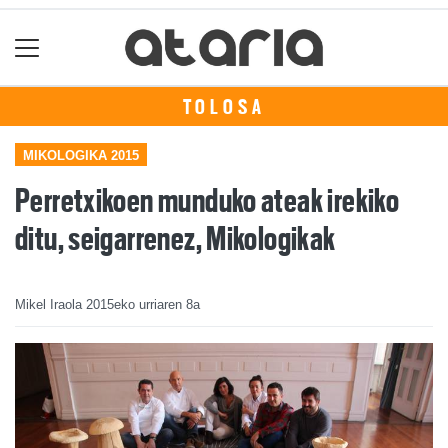
TOLOSA
MIKOLOGIKA 2015
Perretxikoen munduko ateak irekiko
ditu, seigarrenez, Mikologikak
Mikel Iraola
2015eko urriaren 8a