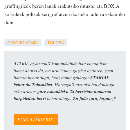
graffitigileek beren lanak erakutsiko dituzte, eta BOX.A-
ko kideek poltsak serigrafiatzen ikasteko tailerra eskainiko
dute.
GASTRONOMIA
TOLOSA
ATARIA ez da soilik komunikabide bat: komunitate
baten ahotsa da, eta urte hauen guztien ondoren, zuen
babesa behar dugu, inoiz baino gehiago:
ATARIAk
behar du Tolosaldea
. Horregatik erronka bat daukagu
esku artean:
gure eskualdeko 28 herrietan hamarna
harpidedun berri
behar ditugu.
Zu falta zara, bazatoz?
EGIN ATARIKIDE!