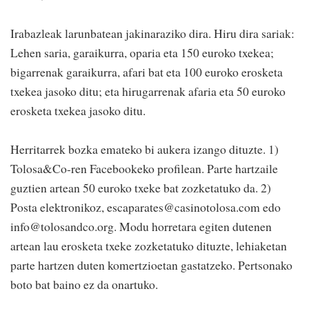
Irabazleak larunbatean jakinaraziko dira. Hiru dira sariak:
Lehen saria, garaikurra, oparia eta 150 euroko txekea;
bigarrenak garaikurra, afari bat eta 100 euroko erosketa
txekea jasoko ditu; eta hirugarrenak afaria eta 50 euroko
erosketa txekea jasoko ditu.
Herritarrek bozka emateko bi aukera izango dituzte. 1)
Tolosa&Co-ren Facebookeko profilean. Parte hartzaile
guztien artean 50 euroko txeke bat zozketatuko da. 2)
Posta elektronikoz, escaparates@casinotolosa.com edo
info@tolosandco.org. Modu horretara egiten dutenen
artean lau erosketa txeke zozketatuko dituzte, lehiaketan
parte hartzen duten komertzioetan gastatzeko. Pertsonako
boto bat baino ez da onartuko.