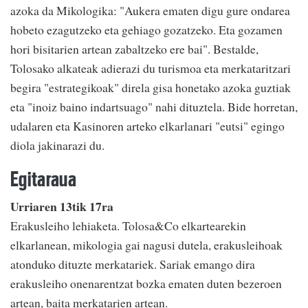
azoka da Mikologika: "Aukera ematen digu gure ondarea
hobeto ezagutzeko eta gehiago gozatzeko. Eta gozamen
hori bisitarien artean zabaltzeko ere bai". Bestalde,
Tolosako alkateak adierazi du turismoa eta merkataritzari
begira "estrategikoak" direla gisa honetako azoka guztiak
eta "inoiz baino indartsuago" nahi dituztela. Bide horretan,
udalaren eta Kasinoren arteko elkarlanari "eutsi" egingo
diola jakinarazi du.
Egitaraua
Urriaren 13tik 17ra
Erakusleiho lehiaketa. Tolosa&Co elkartearekin
elkarlanean, mikologia gai nagusi dutela, erakusleihoak
atonduko dituzte merkatariek. Sariak emango dira
erakusleiho onenarentzat bozka ematen duten bezeroen
artean, baita merkatarien artean.