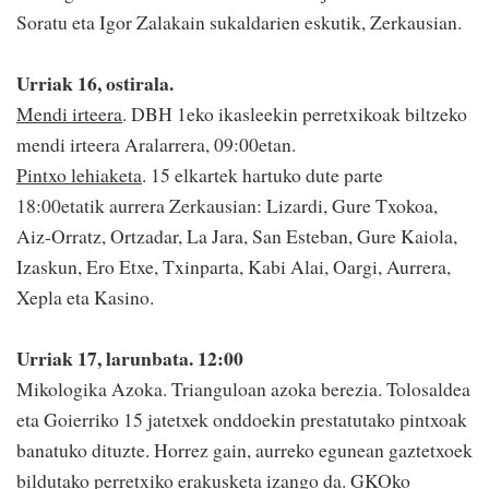
Soratu eta Igor Zalakain sukaldarien eskutik, Zerkausian.
Urriak 16, ostirala.
Mendi irteera
. DBH 1eko ikasleekin perretxikoak biltzeko
mendi irteera Aralarrera, 09:00etan.
Pintxo lehiaketa
. 15 elkartek hartuko dute parte
18:00etatik aurrera Zerkausian: Lizardi, Gure Txokoa,
Aiz-Orratz, Ortzadar, La Jara, San Esteban, Gure Kaiola,
Izaskun, Ero Etxe, Txinparta, Kabi Alai, Oargi, Aurrera,
Xepla eta Kasino.
Urriak 17, larunbata. 12:00
Mikologika Azoka. Trianguloan azoka berezia. Tolosaldea
eta Goierriko 15 jatetxek onddoekin prestatutako pintxoak
banatuko dituzte. Horrez gain, aurreko egunean gaztetxoek
bildutako perretxiko erakusketa izango da. GKOko