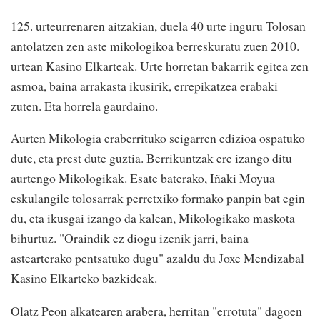
125. urteurrenaren aitzakian, duela 40 urte inguru Tolosan
antolatzen zen aste mikologikoa berreskuratu zuen 2010.
urtean Kasino Elkarteak. Urte horretan bakarrik egitea zen
asmoa, baina arrakasta ikusirik, errepikatzea erabaki
zuten. Eta horrela gaurdaino.
Aurten Mikologia eraberrituko seigarren edizioa ospatuko
dute, eta prest dute guztia. Berrikuntzak ere izango ditu
aurtengo Mikologikak. Esate baterako, Iñaki Moyua
eskulangile tolosarrak perretxiko formako panpin bat egin
du, eta ikusgai izango da kalean, Mikologikako maskota
bihurtuz. "Oraindik ez diogu izenik jarri, baina
astearterako pentsatuko dugu" azaldu du Joxe Mendizabal
Kasino Elkarteko bazkideak.
Olatz Peon alkatearen arabera, herritan "errotuta" dagoen