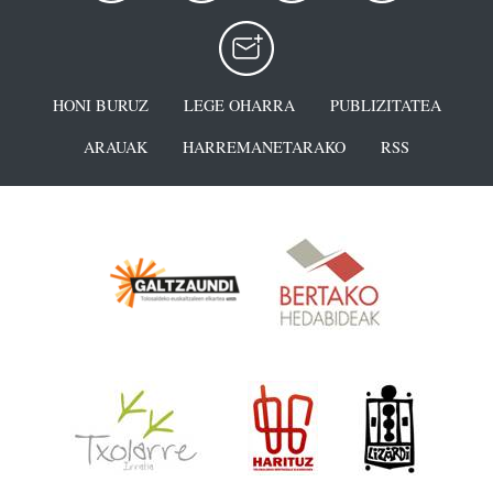
HONI BURUZ
LEGE OHARRA
PUBLIZITATEA
ARAUAK
HARREMANETARAKO
RSS