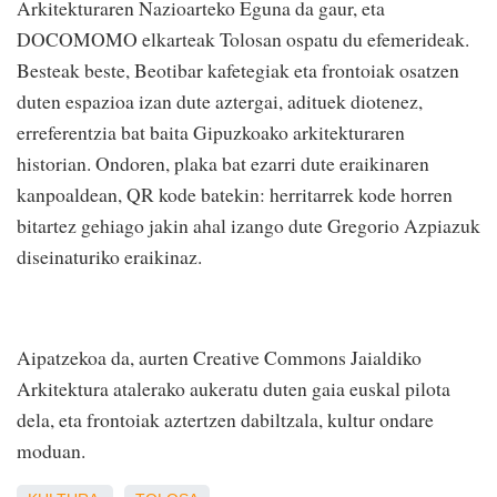
Arkitekturaren Nazioarteko Eguna da gaur, eta
DOCOMOMO elkarteak Tolosan ospatu du efemerideak.
Besteak beste, Beotibar kafetegiak eta frontoiak osatzen
duten espazioa izan dute aztergai, adituek diotenez,
erreferentzia bat baita Gipuzkoako arkitekturaren
historian. Ondoren, plaka bat ezarri dute eraikinaren
kanpoaldean, QR kode batekin: herritarrek kode horren
bitartez gehiago jakin ahal izango dute Gregorio Azpiazuk
diseinaturiko eraikinaz.
Aipatzekoa da, aurten Creative Commons Jaialdiko
Arkitektura atalerako aukeratu duten gaia euskal pilota
dela, eta frontoiak aztertzen dabiltzala, kultur ondare
moduan.