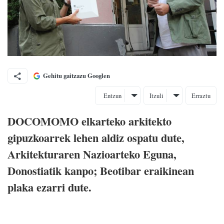
Gehitu gaitzazu Googlen
Entzun
Itzuli
Erraztu
DOCOMOMO elkarteko arkitekto
gipuzkoarrek lehen aldiz ospatu dute,
Arkitekturaren Nazioarteko Eguna,
Donostiatik kanpo; Beotibar eraikinean
plaka ezarri dute.