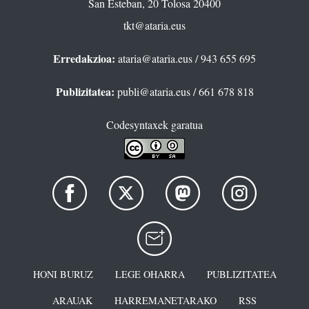
San Esteban, 20 Tolosa 20400
tkt@ataria.eus
Erredakzioa:
ataria@ataria.eus
/ 943 655 695
Publizitatea:
publi@ataria.eus
/ 661 678 818
Codesyntaxek garatua
HONI BURUZ
LEGE OHARRA
PUBLIZITATEA
ARAUAK
HARREMANETARAKO
RSS