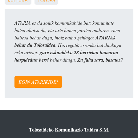
KULTURA
TOLOSA
ATARIA ez da soilik komunikabide bat: komunitate
baten ahotsa da, eta urte hauen guztien ondoren, zuen
babesa behar dugu, inoiz baino gehiago:
ATARIAk
behar du Tolosaldea
. Horregatik erronka bat daukagu
esku artean:
gure eskualdeko 28 herrietan hamarna
harpidedun berri
behar ditugu.
Zu falta zara, bazatoz?
EGIN ATARIKIDE!
Tolosaldeko Komunikazio Taldea S.M.