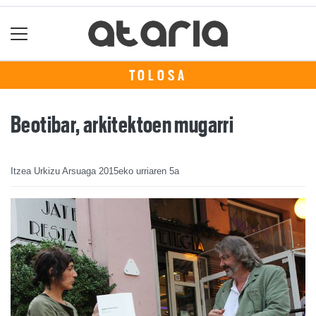
TOLOSA
Beotibar, arkitektoen mugarri
Itzea Urkizu Arsuaga
2015eko urriaren 5a