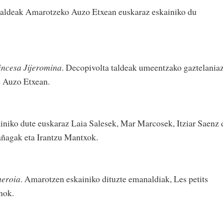
taldeak Amarotzeko Auzo Etxean euskaraz eskainiko du
rincesa Jijeromina
. Decopivolta taldeak umeentzako gaztelania
o Auzo Etxean.
ainiko dute euskaraz Laia Salesek, Mar Marcosek, Itziar Saenz 
añagak eta Irantzu Mantxok.
heroia
. Amarotzen eskainiko dituzte emanaldiak, Les petits
nok.