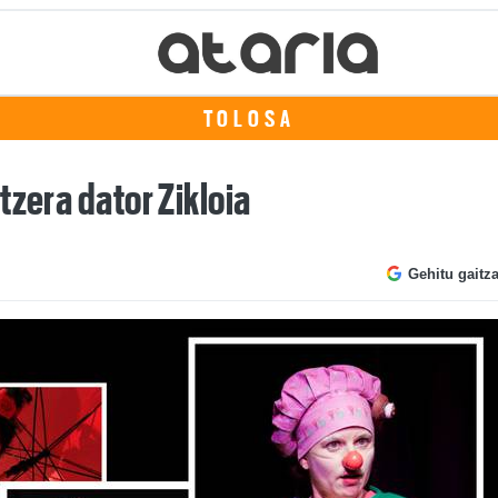
TOLOSA
tzera dator Zikloia
Gehitu gaitz