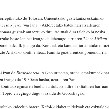
 errepikatuko du Tolosan. Umeentzako gaztelaniaz eskainiko
incesa Jijeronima
lana. «Aktoreetako batek narratzailearen
sonaia guztiak antzeztuko ditu. Adituak dira taldeko bi neska
zako beste lan bat izango da lehenago, urriaren 24an:
Afrikan
aren eskutik joango da. Kontuak eta kantuak tartekatuko dituz
tuzte Afrikako kontinenteaz. Familia guztiarentzat gomendarria
ni izan da
Birakabareta
. Azken urteetan, ordea, emakumeek har
n izango da 19:30ean hasita, azaroaren 7an.
ntrako egunaren bueltan antolatzen diren ekitaldien barruan
a, Topic-en egingo dugu», azaldu du Gorostiagak.
ltako kideekin batera, Xafol-k klaket taldekoak eta eskualdek