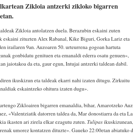
artean Zikloia antzerki zikloko bigarren
etan.
 taldeak Zikloia antolatzen duela. Berazubin eskaini zuten
 eskaini zituzten Alex Rabanal, Kike Biguri, Gorka Lariz eta
n irailaren 9an. Auzoaren 50. urteurrena gogoan hartuta
agunak gonbidatu genituen eta emanaldi ederra osatu genuen»,
n jaiotakoa da eta, gaur egun, Intujai antzerki taldean dabil.
iren ikuskizun eta taldeak ekarri nahi izaten ditugu. Zirkuitu
naldiak eskaintzeko ohitura izaten dugu».
aurtengo Zikloairen bigarren emanaldia, bihar, Amarotzeko Au
ez, «Valentziatik datorren taldea da, Mar donostiarra da eta La
kia ikasten ari zirela elkar ezagutu zuten.
Tulipas
ikuskizunean
direnak umorez kontatzen dituzte». Gaueko 22:00etan abiatuko 