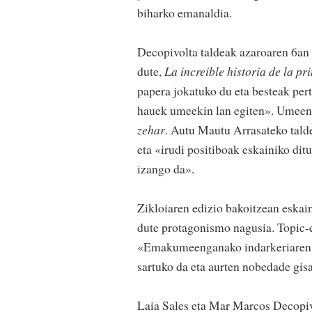
biharko emanaldia.
Decopivolta taldeak azaroaren 6an
dute,
La increible historia de la pr
papera jokatuko du eta besteak pert
hauek umeekin lan egiten». Umeent
zehar
. Autu Mautu Arrasateko talde
eta «irudi positiboak eskainiko di
izango da».
Zikloiaren edizio bakoitzean eskai
dute protagonismo nagusia. Topic-e
«Emakumeenganako indarkeriaren ko
sartuko da eta aurten nobedade gis
Laia Sales eta Mar Marcos Decopivo