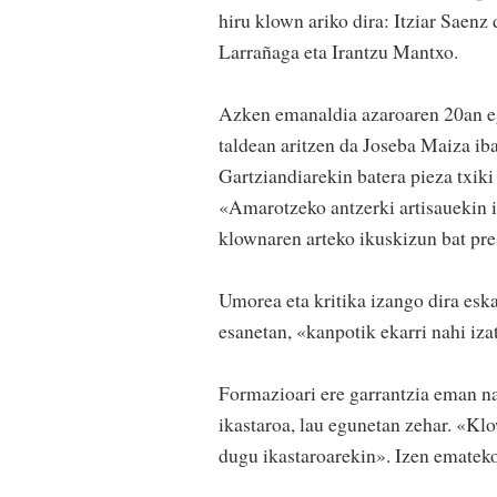
hiru klown ariko dira: Itziar Saenz
Larrañaga eta Irantzu Mantxo.
Azken emanaldia azaroaren 20an egi
taldean aritzen da Joseba Maiza iba
Gartziandiarekin batera pieza txik
«Amarotzeko antzerki artisauekin i
klownaren arteko ikuskizun bat pre
Umorea eta kritika izango dira eska
esanetan, «kanpotik ekarri nahi iza
Formazioari ere garrantzia eman n
ikastaroa, lau egunetan zehar. «K
dugu ikastaroarekin». Izen ematek