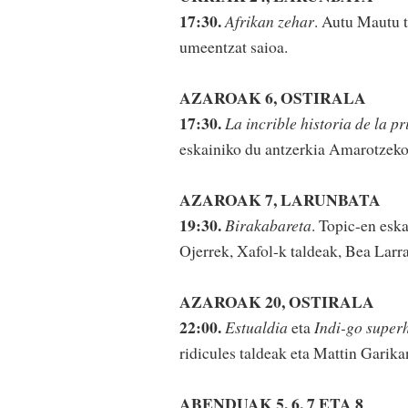
17:30.
Afrikan zehar
. Autu Mautu 
umeentzat saioa.
AZAROAK 6, OSTIRALA
17:30.
La incrible historia de la p
eskainiko du antzerkia Amarotzek
AZAROAK 7, LARUNBATA
19:30.
Birakabareta
. Topic-en esk
Ojerrek, Xafol-k taldeak, Bea Larr
AZAROAK 20, OSTIRALA
22:00.
Estualdia
eta
Indi-go super
ridicules taldeak eta Mattin Garika
ABENDUAK 5. 6, 7 ETA 8