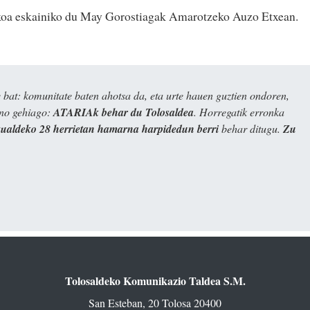
nkoa eskainiko du May Gorostiagak Amarotzeko Auzo Etxean.
bat: komunitate baten ahotsa da, eta urte hauen guztien ondoren,
ino gehiago:
ATARIAk behar du Tolosaldea
. Horregatik erronka
kualdeko 28 herrietan hamarna harpidedun berri
behar ditugu.
Zu
Tolosaldeko Komunikazio Taldea S.M.
San Esteban, 20 Tolosa 20400