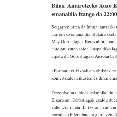
Bihar Amarotzeko Auzo Elk
emanaldia izango da 22:00
Seigarren urtea da Intujai antzerki
aurreneko emanaldia. Bakarrizketak
May Gorostiagak Berazubin, joan de
antolatu zuten saioa, «aspaldiko l
aipatu du Gorostiagak. Auzoan berta
«Formatu txikikoak eta ohikoak ez d
komertzialean ikusten ez diren ema
Decopivolta taldeak eskainiko du 
Elkartean. Gorostiagak azaldu duen
valentziarra eta Bartzelonan antzer
portaleko bilera batean gertatzen 