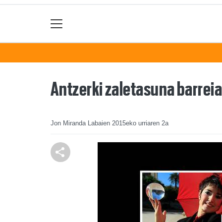
Antzerki zaletasuna barreia
Jon Miranda Labaien
2015eko urriaren 2a