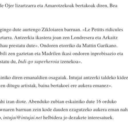
 de Ojer lizartzarra eta Amarotzekoak bertakoak diren, Bea
ngo dute aurtengo Zikloiaren barruan. «Le Petitts ridicules
rtarra. Antzerkia ikastera joan zen Londresera eta Arkaitz
i hau prestatu dute». Ondoren etorriko da Mattin Garikano.
bili zen gaztetan eta Madrilen ikasi ondoren inprobisazio eta
statu du,
Indi-go superheroia
izenekoa».
iniko diren emanaldien osagaiak. Intujai antzerki taldeko kide
ten ditugu artistak, baina bertakoei ere aukera emanez».
ahi izan diote. Abenduko zubian eskainiko dute 16 orduko
lownaren barruan zein kode dauden ezagutzeko aukera eman nah
o,
intujai@intujai.net
helbidera jo dezakete interesatuek.