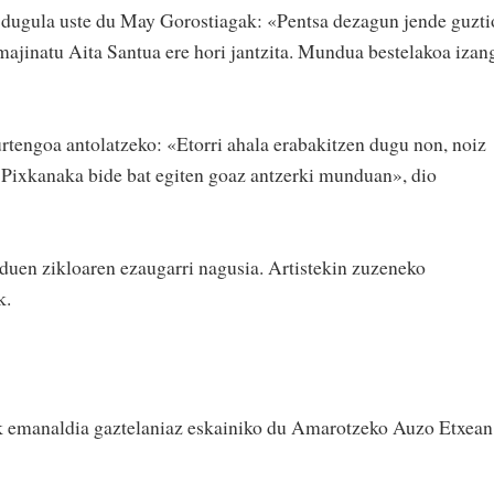
r dugula uste du May Gorostiagak: «Pentsa dezagun jende guzt
Imajinatu Aita Santua ere hori jantzita. Mundua bestelakoa izan
aurtengoa antolatzeko: «Etorri ahala erabakitzen dugu non, noiz
 Pixkanaka bide bat egiten goaz antzerki munduan», dio
 duen zikloaren ezaugarri nagusia. Artistekin zuzeneko
k.
ak emanaldia gaztelaniaz eskainiko du Amarotzeko Auzo Etxean