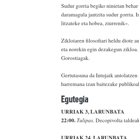
Sudur gorria begiko ninietan beha
daramagula jantzita sudur gorria. 
litzateke eta hobea, ziurrenik».
Zikloiaren filosofiari heldu diote 
eta norekin egin dezakegun zikloa.
Gorostiagak.
Gertutasuna da Intujaik antolatzen
harremana izan baitezake publikoa
Egutegia
URRIAK 3, LARUNBATA
22:00.
Tulipas
. Decopivolta talde
URRIAK 24, LARUNBATA