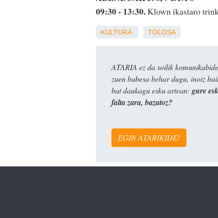
09:30 - 13:30.
Klown ikastaro tri
KULTURA
TOLOSA
ATARIA ez da soilik komunikabide 
zuen babesa behar dugu, inoiz ba
bat daukagu esku artean:
gure es
falta zara, bazatoz?
EGIN ATARIKIDE!