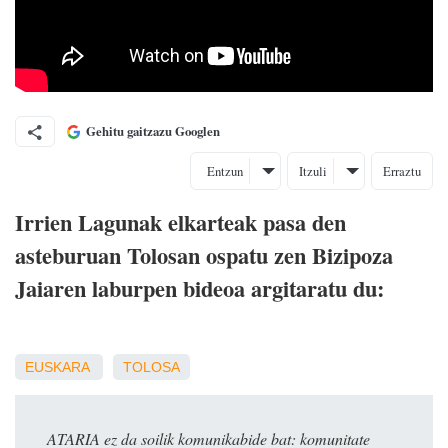
Gehitu gaitzazu Googlen
Entzun
Itzuli
Erraztu
Irrien Lagunak elkarteak pasa den
asteburuan Tolosan ospatu zen Bizipoza
Jaiaren
laburpen bideoa argitaratu du:
EUSKARA
TOLOSA
ATARIA ez da soilik komunikabide bat: komunitate