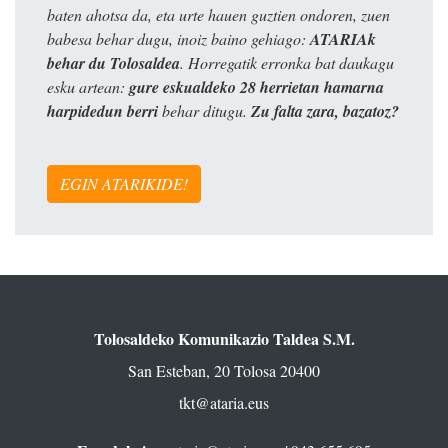
baten ahotsa da, eta urte hauen guztien ondoren, zuen
babesa behar dugu, inoiz baino gehiago:
ATARIAk
behar du Tolosaldea
. Horregatik erronka bat daukagu
esku artean:
gure eskualdeko 28 herrietan hamarna
harpidedun berri
behar ditugu.
Zu falta zara, bazatoz?
EGIN ATARIKIDE!
Tolosaldeko Komunikazio Taldea S.M.
San Esteban, 20 Tolosa 20400
tkt@ataria.eus