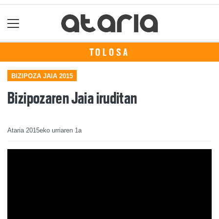
TOLOSA
BIZIPOZA JAIA 2015
Bizipozaren Jaia iruditan
Ataria
2015eko urriaren 1a