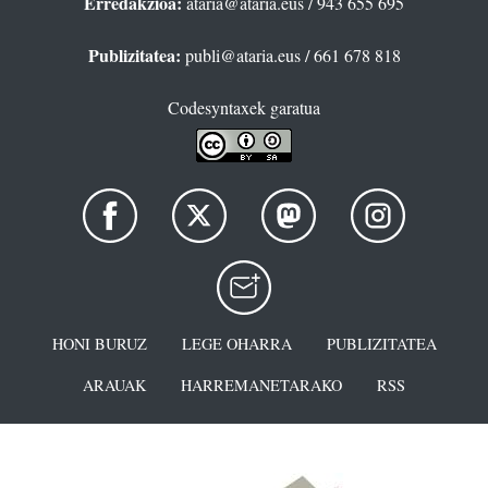
Erredakzioa:
ataria@ataria.eus
/ 943 655 695
Publizitatea:
publi@ataria.eus
/ 661 678 818
Codesyntaxek garatua
HONI BURUZ
LEGE OHARRA
PUBLIZITATEA
ARAUAK
HARREMANETARAKO
RSS