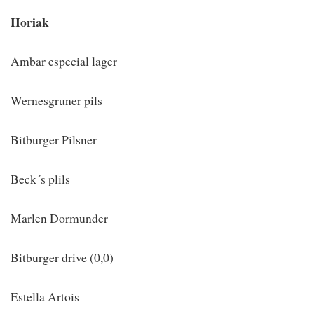
Horiak
Ambar especial lager
Wernesgruner pils
Bitburger Pilsner
Beck´s plils
Marlen Dormunder
Bitburger drive (0,0)
Estella Artois