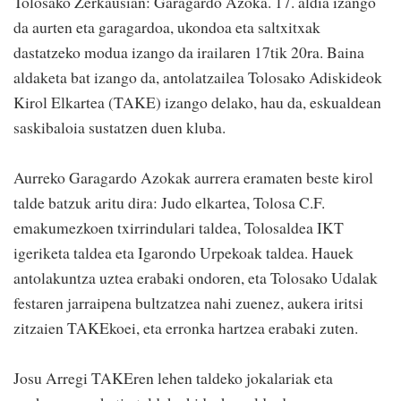
Tolosako Zerkausian: Garagardo Azoka. 17. aldia izango
da aurten eta garagardoa, ukondoa eta saltxitxak
dastatzeko modua izango da irailaren 17tik 20ra. Baina
aldaketa bat izango da, antolatzailea Tolosako Adiskideok
Kirol Elkartea (TAKE) izango delako, hau da, eskualdean
saskibaloia sustatzen duen kluba.
Aurreko Garagardo Azokak aurrera eramaten beste kirol
talde batzuk aritu dira: Judo elkartea, Tolosa C.F.
emakumezkoen txirrindulari taldea, Tolosaldea IKT
igeriketa taldea eta Igarondo Urpekoak taldea. Hauek
antolakuntza uztea erabaki ondoren, eta Tolosako Udalak
festaren jarraipena bultzatzea nahi zuenez, aukera iritsi
zitzaien TAKEkoei, eta erronka hartzea erabaki zuten.
Josu Arregi TAKEren lehen taldeko jokalariak eta