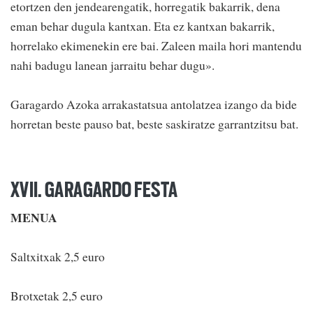
etortzen den jendearengatik, horregatik bakarrik, dena
eman behar dugula kantxan. Eta ez kantxan bakarrik,
horrelako ekimenekin ere bai. Zaleen maila hori mantendu
nahi badugu lanean jarraitu behar dugu».
Garagardo Azoka arrakastatsua antolatzea izango da bide
horretan beste pauso bat, beste saskiratze garrantzitsu bat.
XVII. GARAGARDO FESTA
MENUA
Saltxitxak 2,5 euro
Brotxetak 2,5 euro