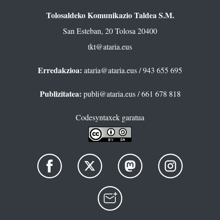
Tolosaldeko Komunikazio Taldea S.M.
San Esteban, 20 Tolosa 20400
tkt@ataria.eus
Erredakzioa:
ataria@ataria.eus
/ 943 655 695
Publizitatea:
publi@ataria.eus
/ 661 678 818
Codesyntaxek garatua