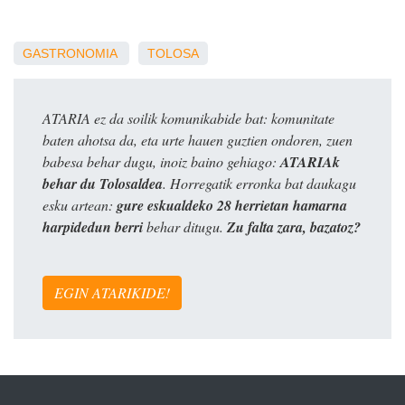
GASTRONOMIA
TOLOSA
ATARIA ez da soilik komunikabide bat: komunitate
baten ahotsa da, eta urte hauen guztien ondoren, zuen
babesa behar dugu, inoiz baino gehiago:
ATARIAk
behar du Tolosaldea
. Horregatik erronka bat daukagu
esku artean:
gure eskualdeko 28 herrietan hamarna
harpidedun berri
behar ditugu.
Zu falta zara, bazatoz?
EGIN ATARIKIDE!