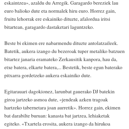
eskaintzea», azaldu du Arregik. Garagardo bereziek lau
euro balioko dute eta normalek hiru euro. Horrez gain,
fruitu lehorrak ere eskainiko dituzte, afalordua iritsi
bitartean, garagardo dastaketari laguntzeko.
Beste bi ekimen ere nabarmendu dituzte antolatzaileek.
Batetik, aukera izango du bezeroak tuper metaliko batzuen
bitartez janaria eramateko Zerkausitik kanpora, hau da,
etxe batera, elkarte batera,... Bestetik, beste egun baterako
pitxarra gordetzeko aukera eskainiko dute.
Egitarauari dagokionez, larunbat gauerako DJ batekin
giroa jartzeko asmoa dute, «jendeak azken tragoak
hartzeko tabernetara joan aurretik». Horrez gain, ekimen
bat darabilte buruan: kanasta bat jartzea, lehiaketak
egiteko. «Txartela erosita, aukera izango da hirukoa