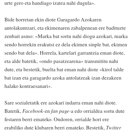
urte gero eta handiago izatea nahi dugula».
Bide horretan ekin diote Garagardo Azokaren
antolakuntzari, eta ekimenaren zabalpenean ere badituzte
zenbait asmo: «Marka bat sortu nahi diogu azokari, marka
sendo horrekin erakutsi ez dela ekimen sinple bat, ekimen
sendo bat dela». Horrela, kartelari garrantzia eman diote,
eta alde batetik, «ondo pasatzearena» transmititu nahi
dute, eta bestetik, buelta bat eman nahi diote «kirol talde
bat izan eta garagardo azoka antolatzeak izan dezakeen
halako kontraesanari».
Sare sozialetatik ere azokari indarra eman nahi diote.
Batetik,
Facebook-
en
fan page
-a edo orrialdea sortu dute
festaren berri emateko. Ondoren, orrialde hori ere
erabiliko dute klubaren berri emateko. Bestetik,
Twitter