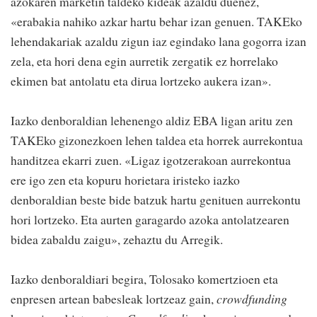
azokaren marketin taldeko kideak azaldu duenez,
«erabakia nahiko azkar hartu behar izan genuen. TAKEko
lehendakariak azaldu zigun iaz egindako lana gogorra izan
zela, eta hori dena egin aurretik zergatik ez horrelako
ekimen bat antolatu eta dirua lortzeko aukera izan».
Iazko denboraldian lehenengo aldiz EBA ligan aritu zen
TAKEko gizonezkoen lehen taldea eta horrek aurrekontua
handitzea ekarri zuen. «Ligaz igotzerakoan aurrekontua
ere igo zen eta kopuru horietara iristeko iazko
denboraldian beste bide batzuk hartu genituen aurrekontu
hori lortzeko. Eta aurten garagardo azoka antolatzearen
bidea zabaldu zaigu», zehaztu du Arregik.
Iazko denboraldiari begira, Tolosako komertzioen eta
enpresen artean babesleak lortzeaz gain,
crowdfunding