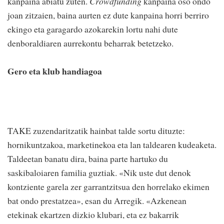
kanpaina abiatu zuten.
Crowdfunding
kanpaina oso ondo
joan zitzaien, baina aurten ez dute kanpaina horri berriro
ekingo eta garagardo azokarekin lortu nahi dute
denboraldiaren aurrekontu beharrak betetzeko.
Gero eta klub handiagoa
TAKE zuzendaritzatik hainbat talde sortu dituzte:
hornikuntzakoa, marketinekoa eta lan taldearen kudeaketa.
Taldeetan banatu dira, baina parte hartuko du
saskibaloiaren familia guztiak. «Nik uste dut denok
kontziente garela zer garrantzitsua den horrelako ekimen
bat ondo prestatzea», esan du Arregik. «Azkenean
etekinak ekartzen dizkio klubari, eta ez bakarrik