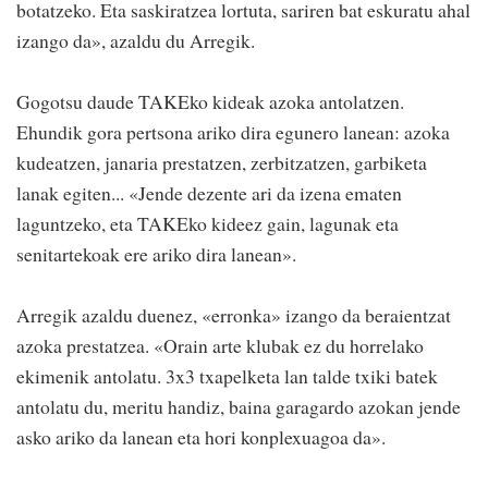
botatzeko. Eta saskiratzea lortuta, sariren bat eskuratu ahal
izango da», azaldu du Arregik.
Gogotsu daude TAKEko kideak azoka antolatzen.
Ehundik gora pertsona ariko dira egunero lanean: azoka
kudeatzen, janaria prestatzen, zerbitzatzen, garbiketa
lanak egiten... «Jende dezente ari da izena ematen
laguntzeko, eta TAKEko kideez gain, lagunak eta
senitartekoak ere ariko dira lanean».
Arregik azaldu duenez, «erronka» izango da beraientzat
azoka prestatzea. «Orain arte klubak ez du horrelako
ekimenik antolatu. 3x3 txapelketa lan talde txiki batek
antolatu du, meritu handiz, baina garagardo azokan jende
asko ariko da lanean eta hori konplexuagoa da».