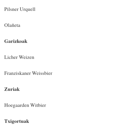
Pilsner Urquell
Olañeta
Garizkoak
Licher Weizen
Franziskaner Weissbier
Zuriak
Hoegaarden Witbier
Txigortuak