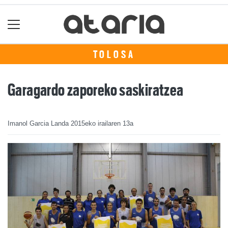
TOLOSA
Garagardo zaporeko saskiratzea
Imanol Garcia Landa
2015eko irailaren 13a