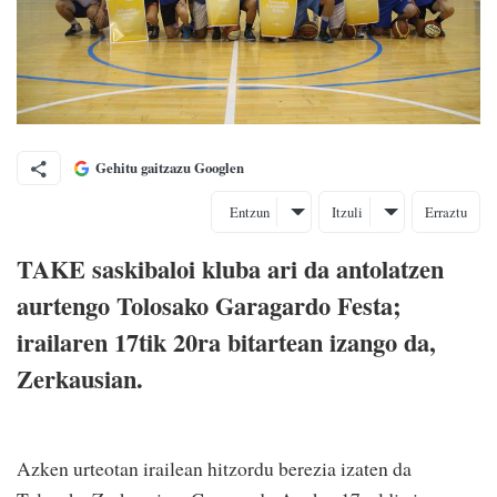
Gehitu gaitzazu Googlen
Entzun
Itzuli
Erraztu
TAKE saskibaloi kluba ari da antolatzen
aurtengo Tolosako Garagardo Festa;
irailaren 17tik 20ra bitartean izango da,
Zerkausian.
Azken urteotan irailean hitzordu berezia izaten da