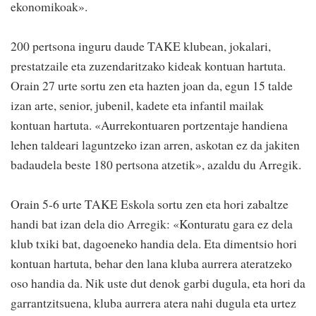
ekonomikoak».
200 pertsona inguru daude TAKE klubean, jokalari,
prestatzaile eta zuzendaritzako kideak kontuan hartuta.
Orain 27 urte sortu zen eta hazten joan da, egun 15 talde
izan arte, senior, jubenil, kadete eta infantil mailak
kontuan hartuta. «Aurrekontuaren portzentaje handiena
lehen taldeari laguntzeko izan arren, askotan ez da jakiten
badaudela beste 180 pertsona atzetik», azaldu du Arregik.
Orain 5-6 urte TAKE Eskola sortu zen eta hori zabaltze
handi bat izan dela dio Arregik: «Konturatu gara ez dela
klub txiki bat, dagoeneko handia dela. Eta dimentsio hori
kontuan hartuta, behar den lana kluba aurrera ateratzeko
oso handia da. Nik uste dut denok garbi dugula, eta hori da
garrantzitsuena, kluba aurrera atera nahi dugula eta urtez