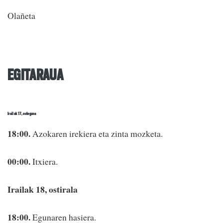
Olañeta
EGITARAUA
Irailak 17, osteguna
18:00.
Azokaren irekiera eta zinta mozketa.
00:00.
Itxiera.
Irailak 18, ostirala
18:00.
Egunaren hasiera.