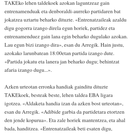
TAKEko lehen taldekoek azokan laguntzeaz gain
entrenamenduak eta denboraldi-aurreko partidaren bat
jokatzea uztartu beharko dituzte. «Entrenatzaileak azaldu
digu gogorra izango direla egun horiek, partidez eta
entrenamenduez gain lana egin beharko dugulako azokan.
Lau egun bizi izango dira», esan du Arregik. Hain justu,
azokako larunbatean 18:00etan partida izango dute.
«Partida jokatu eta lanera jan beharko dugu; behintzat
afaria izango dugu...».
Azken urteotan erronka handiak gainditu dituzte
TAKEkoek, besteak beste, lehen taldea EBA ligara
igotzea. «Aldaketa handia izan da azken bost urteotan»,
esan du Arregik. «Adibide garbia da partidetara etortzen
den jende kopurua». Eta zale horiek mantentzea, eta ahal
bada, handitzea. «Entrenatzaileak beti esaten digu,