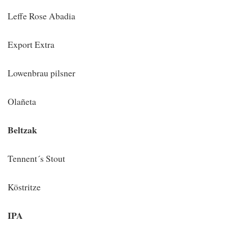
Leffe Rose Abadia
Export Extra
Lowenbrau pilsner
Olañeta
Beltzak
Tennent´s Stout
Köstritze
IPA