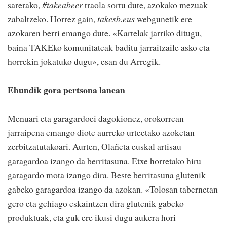
sarerako,
#takeabeer
traola sortu dute, azokako mezuak
zabaltzeko. Horrez gain,
takesb.eus
webgunetik ere
azokaren berri emango dute. «Kartelak jarriko ditugu,
baina TAKEko komunitateak baditu jarraitzaile asko eta
horrekin jokatuko dugu», esan du Arregik.
Ehundik gora pertsona lanean
Menuari eta garagardoei dagokionez, orokorrean
jarraipena emango diote aurreko urteetako azoketan
zerbitzatutakoari. Aurten, Olañeta euskal artisau
garagardoa izango da berritasuna. Etxe horretako hiru
garagardo mota izango dira. Beste berritasuna glutenik
gabeko garagardoa izango da azokan. «Tolosan tabernetan
gero eta gehiago eskaintzen dira glutenik gabeko
produktuak, eta guk ere ikusi dugu aukera hori