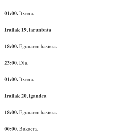
01:00.
Itxiera.
Irailak 19, larunbata
18:00.
Egunaren hasiera.
23:00.
DJa.
01:00.
Itxiera.
Irailak 20, igandea
18:00.
Egunaren hasiera.
00:00.
Bukaera.