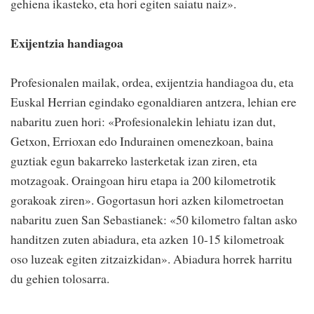
gehiena ikasteko, eta hori egiten saiatu naiz».
Exijentzia handiagoa
Profesionalen mailak, ordea, exijentzia handiagoa du, eta
Euskal Herrian egindako egonaldiaren antzera, lehian ere
nabaritu zuen hori: «Profesionalekin lehiatu izan dut,
Getxon, Errioxan edo Indurainen omenezkoan, baina
guztiak egun bakarreko lasterketak izan ziren, eta
motzagoak. Oraingoan hiru etapa ia 200 kilometrotik
gorakoak ziren». Gogortasun hori azken kilometroetan
nabaritu zuen San Sebastianek: «50 kilometro faltan asko
handitzen zuten abiadura, eta azken 10-15 kilometroak
oso luzeak egiten zitzaizkidan». Abiadura horrek harritu
du gehien tolosarra.