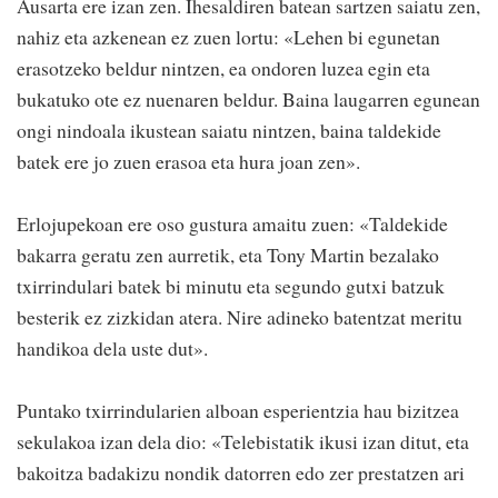
Ausarta ere izan zen. Ihesaldiren batean sartzen saiatu zen,
nahiz eta azkenean ez zuen lortu: «Lehen bi egunetan
erasotzeko beldur nintzen, ea ondoren luzea egin eta
bukatuko ote ez nuenaren beldur. Baina laugarren egunean
ongi nindoala ikustean saiatu nintzen, baina taldekide
batek ere jo zuen erasoa eta hura joan zen».
Erlojupekoan ere oso gustura amaitu zuen: «Taldekide
bakarra geratu zen aurretik, eta Tony Martin bezalako
txirrindulari batek bi minutu eta segundo gutxi batzuk
besterik ez zizkidan atera. Nire adineko batentzat meritu
handikoa dela uste dut».
Puntako txirrindularien alboan esperientzia hau bizitzea
sekulakoa izan dela dio: «Telebistatik ikusi izan ditut, eta
bakoitza badakizu nondik datorren edo zer prestatzen ari