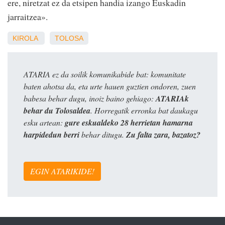
ere, niretzat ez da etsipen handia izango Euskadin
jarraitzea».
KIROLA
TOLOSA
ATARIA ez da soilik komunikabide bat: komunitate
baten ahotsa da, eta urte hauen guztien ondoren, zuen
babesa behar dugu, inoiz baino gehiago:
ATARIAk
behar du Tolosaldea
. Horregatik erronka bat daukagu
esku artean:
gure eskualdeko 28 herrietan hamarna
harpidedun berri
behar ditugu.
Zu falta zara, bazatoz?
EGIN ATARIKIDE!