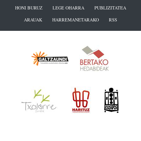
HONI BURUZ
LEGE OHARRA
PUBLIZITATEA
ARAUAK
HARREMANETARAKO
RSS