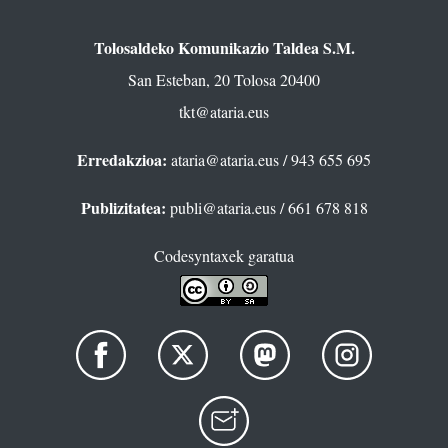
Tolosaldeko Komunikazio Taldea S.M.
San Esteban, 20 Tolosa 20400
tkt@ataria.eus
Erredakzioa:
ataria@ataria.eus
/ 943 655 695
Publizitatea:
publi@ataria.eus
/ 661 678 818
Codesyntaxek garatua