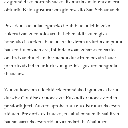
ez geundelako horrenbesteko distantzia eta intentsitatera
ohiturik. Baina gustura izan ginen», dio San Sebastianek.
Pasa den astean lau eguneko itzuli batean lehiatzeko
aukera izan zuen tolosarrak. Lehen aldia zuen gisa
honetako lasterketa batean, eta hasieran urduritasun puntu
bat sentitu bazuen ere, ibilbide osoan zehar «sentsazio
onak» izan dituela nabarmendu du: «Irten bezain laster
joan zitzaizkidan urduritasun guztiak, gustura nengoela
ikustean».
Zentzu horretan taldekideek emandako laguntza eskertu
du: «Ez Cofidiseko inork ezta Euskadiko inork ez zidan
presiorik jarri. Aukera aprobetxatu eta disfrutatzeko esan
zidaten. Presiorik ez izateko, eta ahal banuen ihesaldiren
batean sartzeko esan zidan zuzendariak. Ahal nuen