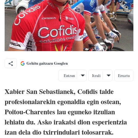
Gehitu gaitzazu Googlen
Entzun
Itzuli
Erraztu
Xabier San Sebastianek, Cofidis talde
profesionalarekin egonaldia egin ostean,
Poitou-Charentes lau eguneko itzulian
lehiatu du. Asko irakatsi dion esperientzia
izan dela dio txirrindulari tolosarrak.