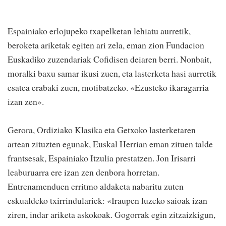
Espainiako erlojupeko txapelketan lehiatu aurretik,
beroketa ariketak egiten ari zela, eman zion Fundacion
Euskadiko zuzendariak Cofidisen deiaren berri. Nonbait,
moralki baxu samar ikusi zuen, eta lasterketa hasi aurretik
esatea erabaki zuen, motibatzeko. «Ezusteko ikaragarria
izan zen».
Gerora, Ordiziako Klasika eta Getxoko lasterketaren
artean zituzten egunak, Euskal Herrian eman zituen talde
frantsesak, Espainiako Itzulia prestatzen. Jon Irisarri
leaburuarra ere izan zen denbora horretan.
Entrenamenduen erritmo aldaketa nabaritu zuten
eskualdeko txirrindulariek: «Iraupen luzeko saioak izan
ziren, indar ariketa askokoak. Gogorrak egin zitzaizkigun,