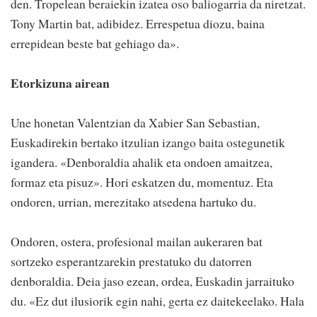
den. Tropelean beraiekin izatea oso baliogarria da niretzat.
Tony Martin bat, adibidez. Errespetua diozu, baina
errepidean beste bat gehiago da».
Etorkizuna airean
Une honetan Valentzian da Xabier San Sebastian,
Euskadirekin bertako itzulian izango baita ostegunetik
igandera. «Denboraldia ahalik eta ondoen amaitzea,
formaz eta pisuz». Hori eskatzen du, momentuz. Eta
ondoren, urrian, merezitako atsedena hartuko du.
Ondoren, ostera, profesional mailan aukeraren bat
sortzeko esperantzarekin prestatuko du datorren
denboraldia. Deia jaso ezean, ordea, Euskadin jarraituko
du. «Ez dut ilusiorik egin nahi, gerta ez daitekeelako. Hala