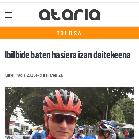
TOLOSA
Ibilbide baten hasiera izan daitekeena
Mikel Iraola
2015eko irailaren 2a