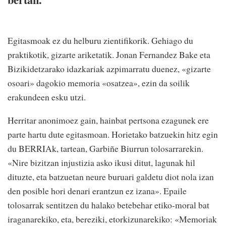
Egitasmoak ez du helburu zientifikorik. Gehiago du
praktikotik, gizarte ariketatik. Jonan Fernandez Bake eta
Bizikidetzarako idazkariak azpimarratu duenez, «gizarte
osoari» dagokio memoria «osatzea», ezin da soilik
erakundeen esku utzi.
Herritar anonimoez gain, hainbat pertsona ezagunek ere
parte hartu dute egitasmoan. Horietako batzuekin hitz egin
du BERRIAk, tartean, Garbiñe Biurrun tolosarrarekin.
«Nire bizitzan injustizia asko ikusi ditut, lagunak hil
dituzte, eta batzuetan neure buruari galdetu diot nola izan
den posible hori denari erantzun ez izana». Epaile
tolosarrak sentitzen du halako betebehar etiko-moral bat
iraganarekiko, eta, bereziki, etorkizunarekiko: «Memoriak