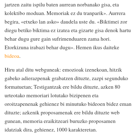
jartzen zaitu ispilu baten aurrean norbanako gisa, eta
kolektibo moduan. Memoriak ez du tranparik». Aurrera
begira, «etxeko lan asko» daudela uste du. «Biktimei zor
diegu betiko biktima ez izatea eta gizarte gisa denok hartu
behar dugu gure gain sufrimenduaren zama hori.
Etorkizuna irabazi behar dugu». Hemen ikus daiteke
bideoa
.
Hiru atal ditu webguneak: emozioak izenekoan, hitzik
gabeko adierazpenak grabatzen dituzte, zazpi segunduko
formatuetan; Testigantzak ere bildu dituzte, azken 80
urteotako memoriari lotutako bizipenen eta
oroitzapenenak gehienez bi minutuko bideoen bidez eman
dituzte; azkenik proposamenak ere bildu dituzte web
gunean, memoria eraikitzeari buruzko proposamen
idatziak dira, gehienez, 1000 karakteretan.