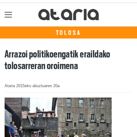
TOLOSA
Arrazoi politikoengatik eraildako
tolosarreran oroimena
Ataria
2015eko abuztuaren 20a