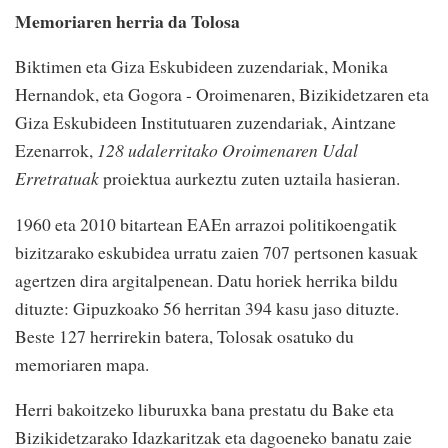
Memoriaren herria da Tolosa
Biktimen eta Giza Eskubideen zuzendariak, Monika
Hernandok, eta Gogora - Oroimenaren, Bizikidetzaren eta
Giza Eskubideen Institutuaren zuzendariak, Aintzane
Ezenarrok,
128 udalerritako Oroimenaren Udal
Erretratuak
proiektua aurkeztu zuten uztaila hasieran.
1960 eta 2010 bitartean EAEn arrazoi politikoengatik
bizitzarako eskubidea urratu zaien 707 pertsonen kasuak
agertzen dira argitalpenean. Datu horiek herrika bildu
dituzte: Gipuzkoako 56 herritan 394 kasu jaso dituzte.
Beste 127 herrirekin batera, Tolosak osatuko du
memoriaren mapa.
Herri bakoitzeko liburuxka bana prestatu du Bake eta
Bizikidetzarako Idazkaritzak eta dagoeneko banatu zaie