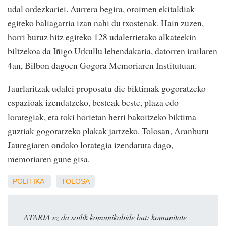
udal ordezkariei. Aurrera begira, oroimen ekitaldiak
egiteko baliagarria izan nahi du txostenak. Hain zuzen,
horri buruz hitz egiteko 128 udalerrietako alkateekin
biltzekoa da Iñigo Urkullu lehendakaria, datorren irailaren
4an, Bilbon dagoen Gogora Memoriaren Institutuan.
Jaurlaritzak udalei proposatu die biktimak gogoratzeko
espazioak izendatzeko, besteak beste, plaza edo
lorategiak, eta toki horietan herri bakoitzeko biktima
guztiak gogoratzeko plakak jartzeko. Tolosan, Aranburu
Jauregiaren ondoko lorategia izendatuta dago,
memoriaren gune gisa.
POLITIKA
TOLOSA
ATARIA ez da soilik komunikabide bat: komunitate