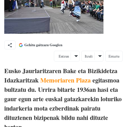
Gehitu gaitzazu Googlen
Entzun
Itzuli
Erraztu
Eusko Jaurlaritzaren Bake eta Bizikidetza
Idazkaritzak
Memoriaren Plaza
egitasmoa
bultzatu du. Urrira bitarte 1936an hasi eta
gaur egun arte euskal gatazkarekin loturiko
indarkeria mota ezberdinak pairatu
dituztenen bizipenak bildu nahi dituzte
bertan.