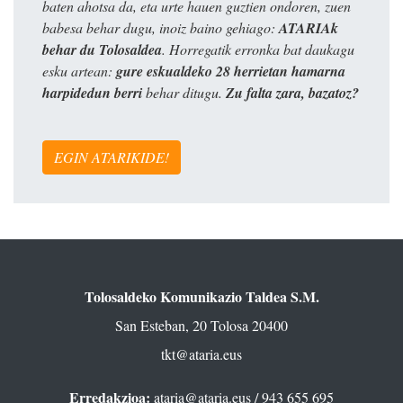
baten ahotsa da, eta urte hauen guztien ondoren, zuen
babesa behar dugu, inoiz baino gehiago:
ATARIAk
behar du Tolosaldea
. Horregatik erronka bat daukagu
esku artean:
gure eskualdeko 28 herrietan hamarna
harpidedun berri
behar ditugu.
Zu falta zara, bazatoz?
EGIN ATARIKIDE!
Tolosaldeko Komunikazio Taldea S.M.
San Esteban, 20 Tolosa 20400
tkt@ataria.eus
Erredakzioa:
ataria@ataria.eus
/ 943 655 695