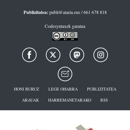
Publizitatea:
publi@ataria.eus
/ 661 678 818
Codesyntaxek garatua
HONI BURUZ
LEGE OHARRA
PUBLIZITATEA
ARAUAK
HARREMANETARAKO
RSS