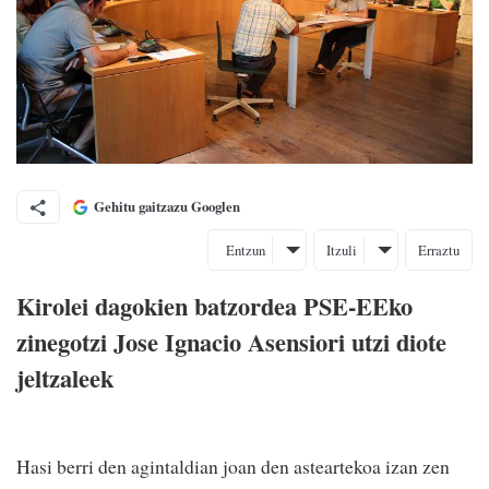
Gehitu gaitzazu Googlen
Entzun
Itzuli
Erraztu
Kirolei dagokien batzordea PSE-EEko
zinegotzi Jose Ignacio Asensiori utzi diote
jeltzaleek
Hasi berri den agintaldian joan den asteartekoa izan zen