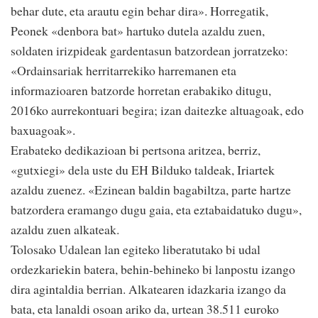
behar dute, eta arautu egin behar dira». Horregatik,
Peonek «denbora bat» hartuko dutela azaldu zuen,
soldaten irizpideak gardentasun batzordean jorratzeko:
«Ordainsariak herritarrekiko harremanen eta
informazioaren batzorde horretan erabakiko ditugu,
2016ko aurrekontuari begira; izan daitezke altuagoak, edo
baxuagoak».
Erabateko dedikazioan bi pertsona aritzea, berriz,
«gutxiegi» dela uste du EH Bilduko taldeak, Iriartek
azaldu zuenez. «Ezinean baldin bagabiltza, parte hartze
batzordera eramango dugu gaia, eta eztabaidatuko dugu»,
azaldu zuen alkateak.
Tolosako Udalean lan egiteko liberatutako bi udal
ordezkariekin batera, behin-behineko bi lanpostu izango
dira agintaldia berrian. Alkatearen idazkaria izango da
bata, eta lanaldi osoan ariko da, urtean 38.511 euroko