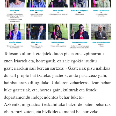
Tolosan kulturak eta jaiek duten pisua ere azpimarratu
zuen Iriartek eta, horregatik, ez zaie egokia iruditu
gazteriarekin sail berean sartzea: «Gazteriak pisu nahikoa
du sail propio bat izateko, gazteok, ondo pasatzeaz gain,
hainbat arazo ditugulako. Udalaren zeharlerroa izan behar
luke gazteriak, eta, horrez gain, kulturak eta festek
departamendu independentea behar lukete».
Azkenik, migrazioari eskainitako batzorde baten beharraz
ohartarazi zuten, eta bizikidetza mahai bat sortzeko