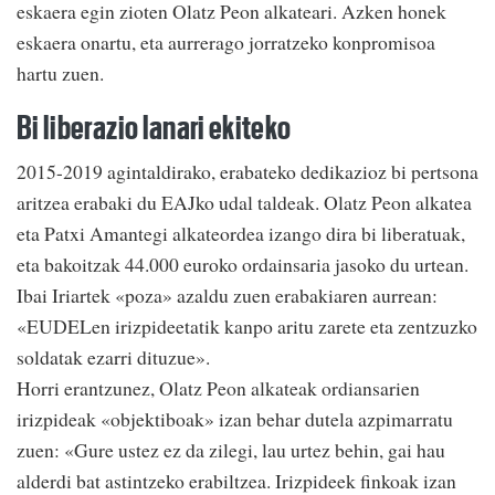
eskaera egin zioten Olatz Peon alkateari. Azken honek
eskaera onartu, eta aurrerago jorratzeko konpromisoa
hartu zuen.
Bi liberazio lanari ekiteko
2015-2019 agintaldirako, erabateko dedikazioz bi pertsona
aritzea erabaki du EAJko udal taldeak. Olatz Peon alkatea
eta Patxi Amantegi alkateordea izango dira bi liberatuak,
eta bakoitzak 44.000 euroko ordainsaria jasoko du urtean.
Ibai Iriartek «poza» azaldu zuen erabakiaren aurrean:
«EUDELen irizpideetatik kanpo aritu zarete eta zentzuzko
soldatak ezarri dituzue».
Horri erantzunez, Olatz Peon alkateak ordiansarien
irizpideak «objektiboak» izan behar dutela azpimarratu
zuen: «Gure ustez ez da zilegi, lau urtez behin, gai hau
alderdi bat astintzeko erabiltzea. Irizpideek finkoak izan