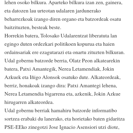
lehen osoko bilkura. Aparteko bilkura izan zen, gainera,
eta datozen lau urteotan udalaren jardunerako
beharrezkoak izango diren organo eta batzordeak osatu
baitzituzten, besteak beste.
Horrekin batera, Tolosako Udalarentzat liberatuta lan
egingo duten ordezkari politikoen kopurua eta haien
ordainsariak ere ezagutarazi eta onartu zituzten bilkuran.
Udal gobernu batzorde berria, Olatz Peon alkatearekin
batera, Patxi Amantegik, Nerea Letamendiak, Jokin
Azkuek eta Iñigo Alonsok osatuko dute. Alkateordeak,
berriz, honakoak izango dira: Patxi Amantegi lehena,
Nerea Letamendia bigarrena eta, azkenik, Jokin Azkue
hirugarren alkateordea.
Udal gobernu berriak hamahiru batzorde informatibo
sortzea erabaki du lanerako, eta horietako baten gidaritza
PSE-EEko zinegotzi Jose Ignacio Asensiori utzi diote,