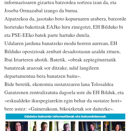
informazioaren gizartea batzordea sortzea izan da, eta
Joseba Ormazabal izango da burua.
Aipatzekoa da, jasotako boto kopuruaren arabera, batzorde
horietako bakoitzak EAJko hiru zinegotzi, EH Bilduko bi
eta PSE-EEko batek parte hartuko dutela.
Udalaren jarduna banatzeko modu horren aurrean, EH
Bilduko oposizioak zenbait desadostasun azaldu zituen,
Ibai Iriarteren ahotik. Batetik, «obrak azpiegituretatik
banatzeak arazoak sor ditzake, udal langileen
departamentua bera banatzen baitu».
Bide beretik, ekonomia sustatzearen lana Tolosaldea
Garatzenen zentralizatuta dagoela uste du EH Bilduk, eta
«eskualdeko ikuspegiarekin egin behar da sustatze hori»
bere ustez: «Gainerakoan, bikoizketak sor daitezke».