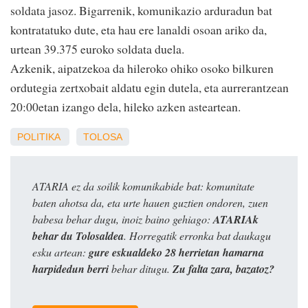
soldata jasoz. Bigarrenik, komunikazio arduradun bat
kontratatuko dute, eta hau ere lanaldi osoan ariko da,
urtean 39.375 euroko soldata duela.
Azkenik, aipatzekoa da hileroko ohiko osoko bilkuren
ordutegia zertxobait aldatu egin dutela, eta aurrerantzean
20:00etan izango dela, hileko azken asteartean.
POLITIKA
TOLOSA
ATARIA ez da soilik komunikabide bat: komunitate
baten ahotsa da, eta urte hauen guztien ondoren, zuen
babesa behar dugu, inoiz baino gehiago:
ATARIAk
behar du Tolosaldea
. Horregatik erronka bat daukagu
esku artean:
gure eskualdeko 28 herrietan hamarna
harpidedun berri
behar ditugu.
Zu falta zara, bazatoz?