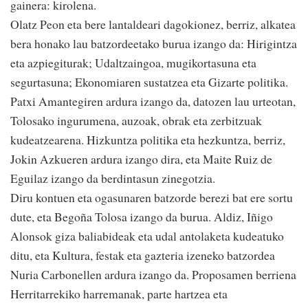
gainera: kirolena.
Olatz Peon eta bere lantaldeari dagokionez, berriz, alkatea
bera honako lau batzordeetako burua izango da: Hirigintza
eta azpiegiturak; Udaltzaingoa, mugikortasuna eta
segurtasuna; Ekonomiaren sustatzea eta Gizarte politika.
Patxi Amantegiren ardura izango da, datozen lau urteotan,
Tolosako ingurumena, auzoak, obrak eta zerbitzuak
kudeatzearena. Hizkuntza politika eta hezkuntza, berriz,
Jokin Azkueren ardura izango dira, eta Maite Ruiz de
Eguilaz izango da berdintasun zinegotzia.
Diru kontuen eta ogasunaren batzorde berezi bat ere sortu
dute, eta Begoña Tolosa izango da burua. Aldiz, Iñigo
Alonsok giza baliabideak eta udal antolaketa kudeatuko
ditu, eta Kultura, festak eta gazteria izeneko batzordea
Nuria Carbonellen ardura izango da. Proposamen berriena
Herritarrekiko harremanak, parte hartzea eta