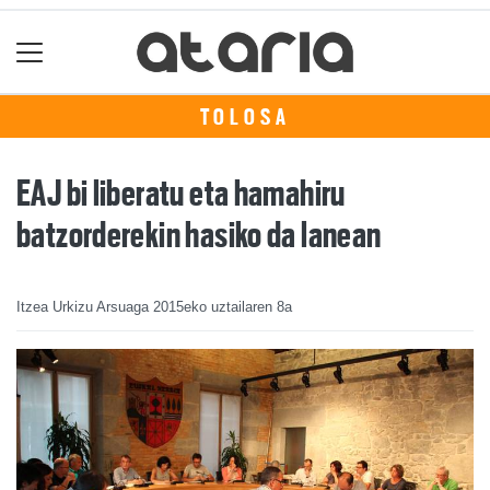
TOLOSA
EAJ bi liberatu eta hamahiru
batzorderekin hasiko da lanean
Itzea Urkizu Arsuaga
2015eko uztailaren 8a