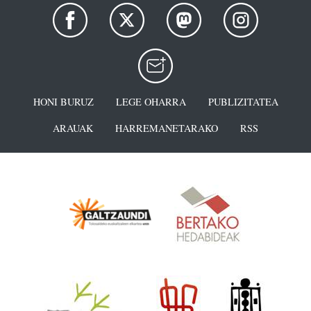
HONI BURUZ
LEGE OHARRA
PUBLIZITATEA
ARAUAK
HARREMANETARAKO
RSS