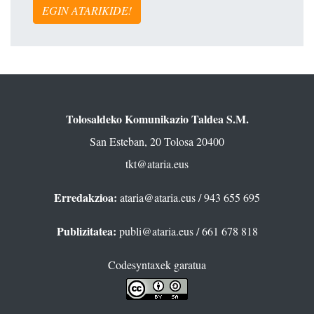
EGIN ATARIKIDE!
Tolosaldeko Komunikazio Taldea S.M.
San Esteban, 20 Tolosa 20400
tkt@ataria.eus
Erredakzioa:
ataria@ataria.eus
/ 943 655 695
Publizitatea:
publi@ataria.eus
/ 661 678 818
Codesyntaxek garatua