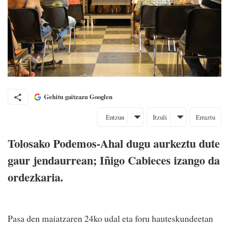
Gehitu gaitzazu Googlen
Entzun
Itzuli
Erraztu
Tolosako Podemos-Ahal dugu aurkeztu dute
gaur jendaurrean; Iñigo Cabieces izango da
ordezkaria.
Pasa den maiatzaren 24ko udal eta foru hauteskundeetan