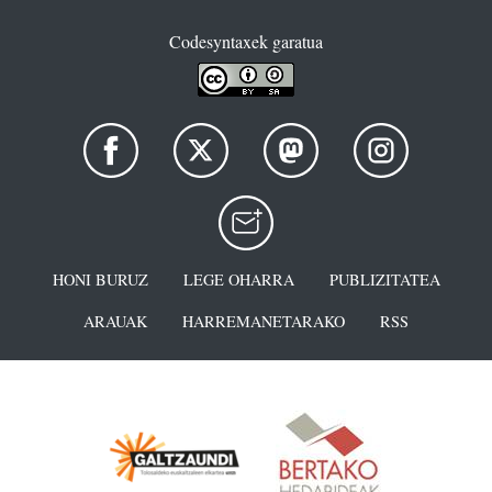
Codesyntaxek garatua
HONI BURUZ
LEGE OHARRA
PUBLIZITATEA
ARAUAK
HARREMANETARAKO
RSS