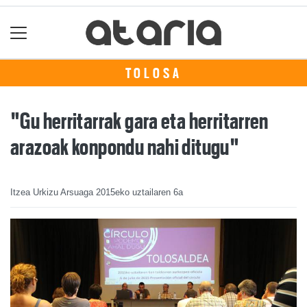
TOLOSA
"Gu herritarrak gara eta herritarren
arazoak konpondu nahi ditugu"
Itzea Urkizu Arsuaga
2015eko uztailaren 6a