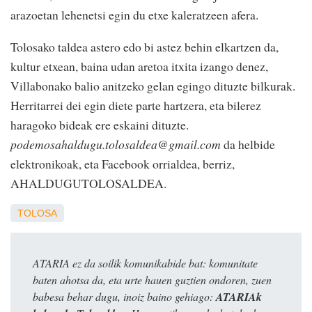
arazoetan lehenetsi egin du etxe kaleratzeen afera.
Tolosako taldea astero edo bi astez behin elkartzen da,
kultur etxean, baina udan aretoa itxita izango denez,
Villabonako balio anitzeko gelan egingo dituzte bilkurak.
Herritarrei dei egin diete parte hartzera, eta bilerez
haragoko bideak ere eskaini dituzte.
podemosahaldugu.tolosaldea@gmail.com
da helbide
elektronikoak, eta Facebook orrialdea, berriz,
AHALDUGUTOLOSALDEA.
TOLOSA
ATARIA ez da soilik komunikabide bat: komunitate
baten ahotsa da, eta urte hauen guztien ondoren, zuen
babesa behar dugu, inoiz baino gehiago:
ATARIAk