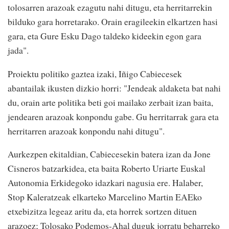
tolosarren arazoak ezagutu nahi ditugu, eta herritarrekin
bilduko gara horretarako. Orain eragileekin elkartzen hasi
gara, eta Gure Esku Dago taldeko kideekin egon gara
jada".
Proiektu politiko gaztea izaki, Iñigo Cabiecesek
abantailak ikusten dizkio horri: "Jendeak aldaketa bat nahi
du, orain arte politika beti goi mailako zerbait izan baita,
jendearen arazoak konpondu gabe. Gu herritarrak gara eta
herritarren arazoak konpondu nahi ditugu".
Aurkezpen ekitaldian, Cabiecesekin batera izan da Jone
Cisneros batzarkidea, eta baita Roberto Uriarte Euskal
Autonomia Erkidegoko idazkari nagusia ere. Halaber,
Stop Kaleratzeak elkarteko Marcelino Martin EAEko
etxebizitza legeaz aritu da, eta horrek sortzen dituen
arazoez; Tolosako Podemos-Ahal duguk jorratu beharreko