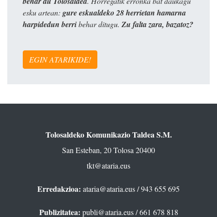
behar du Tolosaldea
. Horregatik erronka bat daukagu
esku artean:
gure eskualdeko 28 herrietan hamarna
harpidedun berri
behar ditugu.
Zu falta zara, bazatoz?
EGIN ATARIKIDE!
Tolosaldeko Komunikazio Taldea S.M.
San Esteban, 20 Tolosa 20400
tkt@ataria.eus
Erredakzioa:
ataria@ataria.eus
/ 943 655 695
Publizitatea:
publi@ataria.eus
/ 661 678 818