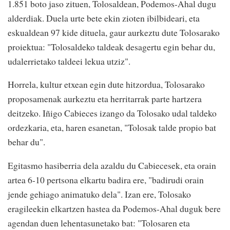
1.851 boto jaso zituen, Tolosaldean, Podemos-Ahal dugu
alderdiak. Duela urte bete ekin zioten ibilbideari, eta
eskualdean 97 kide dituela, gaur aurkeztu dute Tolosarako
proiektua: "Tolosaldeko taldeak desagertu egin behar du,
udalerrietako taldeei lekua utziz".
Horrela, kultur etxean egin dute hitzordua, Tolosarako
proposamenak aurkeztu eta herritarrak parte hartzera
deitzeko. Iñigo Cabieces izango da Tolosako udal taldeko
ordezkaria, eta, haren esanetan, "Tolosak talde propio bat
behar du".
Egitasmo hasiberria dela azaldu du Cabiecesek, eta orain
artea 6-10 pertsona elkartu badira ere, "badirudi orain
jende gehiago animatuko dela". Izan ere, Tolosako
eragileekin elkartzen hastea da Podemos-Ahal duguk bere
agendan duen lehentasunetako bat: "Tolosaren eta