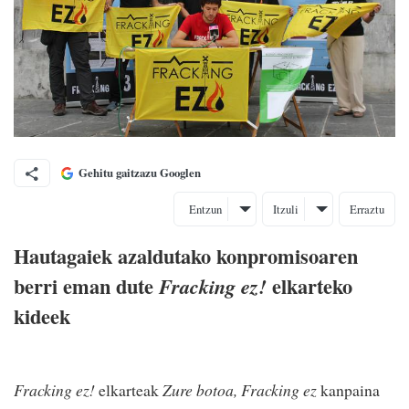
Gehitu gaitzazu Googlen
Entzun
Itzuli
Erraztu
Hautagaiek azaldutako konpromisoaren
berri eman dute
elkarteko
Fracking ez!
kideek
Fracking ez!
elkarteak
Zure botoa, Fracking ez
kanpaina