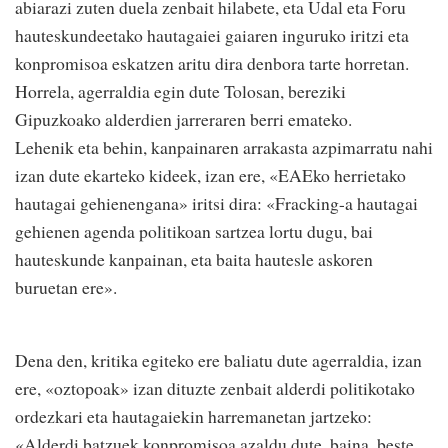
abiarazi zuten duela zenbait hilabete, eta Udal eta Foru
hauteskundeetako hautagaiei gaiaren inguruko iritzi eta
konpromisoa eskatzen aritu dira denbora tarte horretan.
Horrela, agerraldia egin dute Tolosan, bereziki
Gipuzkoako alderdien jarreraren berri emateko.
Lehenik eta behin, kanpainaren arrakasta azpimarratu nahi
izan dute ekarteko kideek, izan ere, «EAEko herrietako
hautagai gehienengana» iritsi dira: «Fracking-a hautagai
gehienen agenda politikoan sartzea lortu dugu, bai
hauteskunde kanpainan, eta baita hautesle askoren
buruetan ere».
Dena den, kritika egiteko ere baliatu dute agerraldia, izan
ere, «oztopoak» izan dituzte zenbait alderdi politikotako
ordezkari eta hautagaiekin harremanetan jartzeko:
«Alderdi batzuek konpromisoa azaldu dute, baina, beste