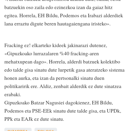
batzuekin oso zaila edo ezinezkoa izan da gaiaz hitz
egitea. Horrela, EH Bildu, Podemos eta Irabazi alderdiek
lana erraztu digute beren hautagaiengana iristeko».
Fracking ez! elkarteko kideek jakinarazi dutenez,
«Gipuzkoako lurrazalaren %40 fracking-aren
mehatxupean dago». Horrela, alderdi batzuek kolektibo
edo talde gisa sinatu dute lurpetik gasa ateratzeko sistema
honen aurka, eta izan da pertsonalki sinatu duen
politikaririk ere. Aldiz, zenbait alderdik ez dute sinatzea
erabaki.
Gipuzkoako Batzar Nagusiei dagokienez, EH Bildu,
Podemos eta PSE-EEk sinatu dute talde gisa, eta UPDk,
PPk eta EAJk ez dute sinatu.