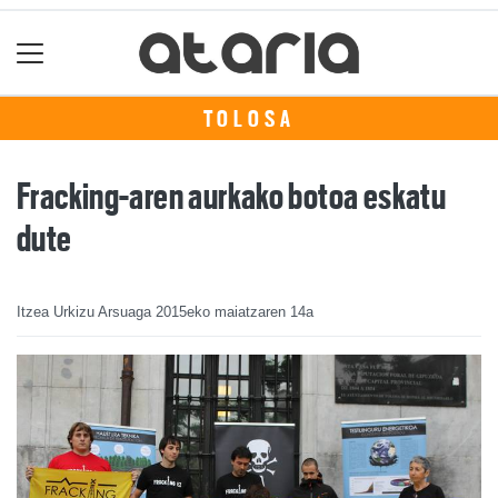
TOLOSA
Fracking-aren aurkako botoa eskatu
dute
Itzea Urkizu Arsuaga
2015eko maiatzaren 14a