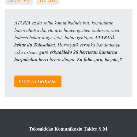
GIZARTEA
TOLOSA
ATARIA ez da soilik komunikabide bat: komunitate
baten ahotsa da, eta urte hauen guztien ondoren, zuen
babesa behar dugu, inoiz baino gehiago:
ATARIAk
behar du Tolosaldea
. Horregatik erronka bat daukagu
esku artean:
gure eskualdeko 28 herrietan hamarna
harpidedun berri
behar ditugu.
Zu falta zara, bazatoz?
EGIN ATARIKIDE!
Tolosaldeko Komunikazio Taldea S.M.