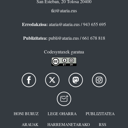
San Esteban, 20 Tolosa 20400
tkt@ataria.eus
Erredakzioa:
ataria@ataria.eus
/ 943 655 695
Publizitatea:
publi@ataria.eus
/ 661 678 818
Codesyntaxek garatua
HONI BURUZ
LEGE OHARRA
PUBLIZITATEA
ARAUAK
HARREMANETARAKO
RSS