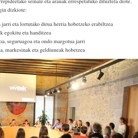
rrepideetako seinale eta arauak errespetatuko dituztela diote.
in dizkiote:
jarri eta lortutako dirua herria hobetzeko erabiltzea
k egokitu eta handitzea
oa, seguruagoa eta ondo margotua jarri
ea, markesinak eta geldiuneak hobetzea