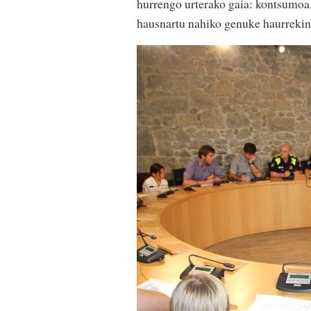
hurrengo urterako gaia: kontsumoa
hausnartu nahiko genuke haurrekin