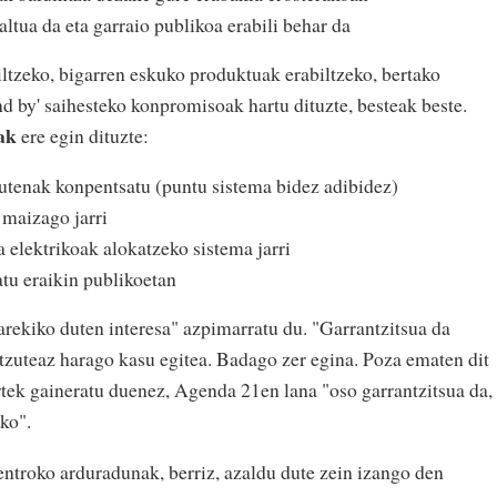
ltua da eta garraio publikoa erabili behar da
iltzeko, bigarren eskuko produktuak erabiltzeko, bertako
d by' saihesteko konpromisoak hartu dituzte, besteak beste.
ak
ere egin dituzte:
dutenak konpentsatu (puntu sistema bidez adibidez)
 maizago jarri
a elektrikoak alokatzeko sistema jarri
atu eraikin publikoetan
riarekiko duten interesa" azpimarratu du. "Garrantzitsua da
ntzuteaz harago kasu egitea. Badago zer egina. Poza ematen dit
rtek gaineratu duenez, Agenda 21en lana "oso garrantzitsua da,
ako".
ntroko arduradunak, berriz, azaldu dute zein izango den