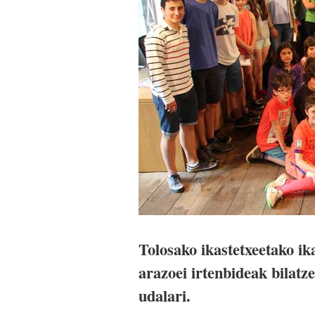
Tolosako ikastetxeetako ika
arazoei irtenbideak bilat
udalari.