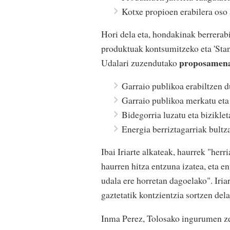
Kotxe propioen erabilera oso a
Hori dela eta, hondakinak berrerab
produktuak kontsumitzeko eta 'Stan
proposamen
Udalari zuzendutako
Garraio publikoa erabiltzen 
Garraio publikoa merkatu eta
Bidegorria luzatu eta biziklet
Energia berriztagarriak bultz
Ibai Iriarte alkateak, haurrek "her
haurren hitza entzuna izatea, eta e
udala ere horretan dagoelako". Iria
gaztetatik kontzientzia sortzen del
Inma Perez, Tolosako ingurumen ze