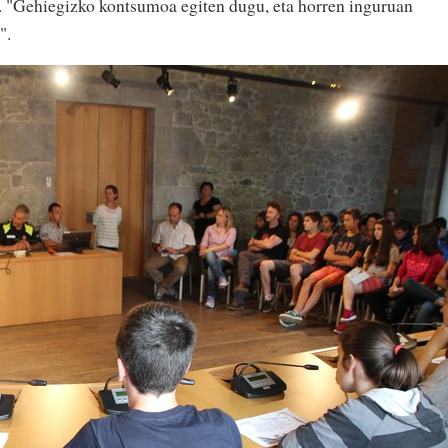
. "Gehiegizko kontsumoa egiten dugu, eta horren inguruan
".