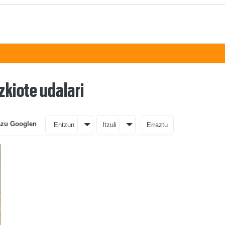
kiote udalari
azu Googlen
Entzun
Itzuli
Erraztu