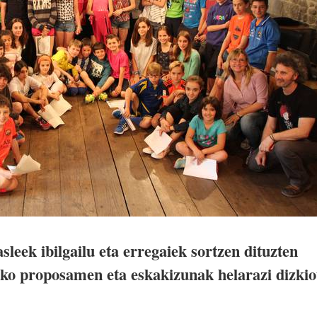
sleek ibilgailu eta erregaiek sortzen dituzten
zeko proposamen eta eskakizunak helarazi dizkio