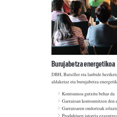
Burujabetza energetikoa
DBH, Batxiller eta lanbide heziket
aldaketaz eta burujabetza energet
Kontsumoa gutxitu behar da
Garraioan kontsumitzen den e
Garraioaren ondorioak erlazi
Produktuen jatorria ezagutze