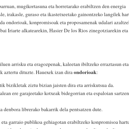
arruan, mugikortasuna eta horretarako erabiltzen den energia
le, irakasle, guraso eta ikastetxeetako gainontzeko langilek har
n da ondorioak, konpromisoak eta proposamenak udalari azaltz
bai Iriarte alkatearekin, Hasier De los Rios zinegotziarekin eta
luen arrisku eta eragozpenak, kaleetan ibiltzeko erraztasun eta
ondorioak
k aztertu dituzte. Hauexek izan dira
:
k bizikletak ziztu bizian jaisten dira eta arriskutsua da.
lean ere garajeetako kotxeak bidegorrian eta espaloian sartzen
ta denbora librerako bakarrik dela pentsatzen dute.
a eta garraio publikoa gehiagotan erabiltzeko konpromisoa hart