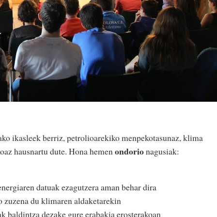
ako ikasleek berriz, petrolioarekiko menpekotasunaz, klima
ondorio
ikoaz hausnartu dute. Hona hemen
nagusiak:
nergiaren datuak ezagutzera aman behar dira
o zuzena du klimaren aldaketarekin
ak baldintza dezake gure erabakia erosterakoan