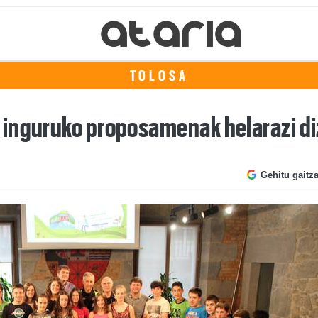
TOLOSA
inguruko proposamenak helarazi diz
Gehitu gaitz