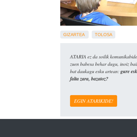
GIZARTEA
TOLOSA
ATARIA ez da soilik komunikabide 
zuen babesa behar dugu, inoiz ba
bat daukagu esku artean:
gure es
falta zara, bazatoz?
EGIN ATARIKIDE!