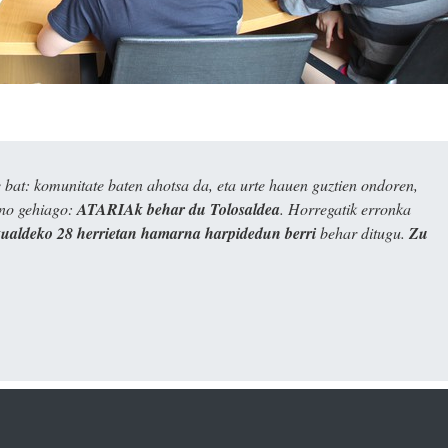
bat: komunitate baten ahotsa da, eta urte hauen guztien ondoren,
ino gehiago:
ATARIAk behar du Tolosaldea
. Horregatik erronka
kualdeko 28 herrietan hamarna harpidedun berri
behar ditugu.
Zu