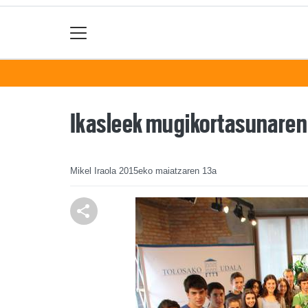
Ikasleek mugikortasunaren 
Mikel Iraola
2015eko maiatzaren 13a