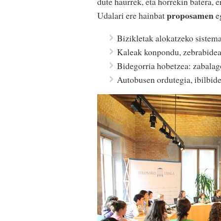
dute haurrek, eta horrekin batera, e
proposamen
Udalari ere hainbat
eg
Bizikletak alokatzeko sistema 
Kaleak konpondu, zebrabidea
Bidegorria hobetzea: zabalag
Autobusen ordutegia, ibilbid