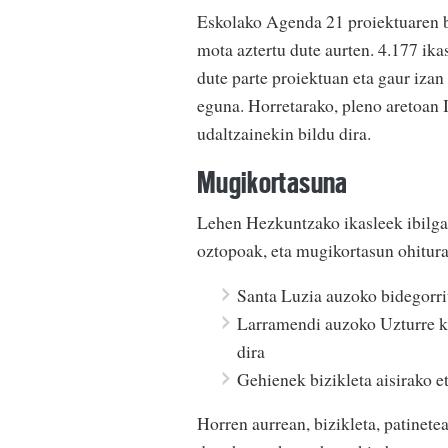
Eskolako Agenda 21 proiektuaren b
mota aztertu dute aurten. 4.177 ikas
dute parte proiektuan eta gaur iza
eguna. Horretarako, pleno aretoan I
udaltzainekin bildu dira.
Mugikortasuna
Lehen Hezkuntzako ikasleek ibilgai
oztopoak, eta mugikortasun ohitura
Santa Luzia auzoko bidegorriti
Larramendi auzoko Uzturre ka
dira
Gehienek bizikleta aisirako e
Horren aurrean, bizikleta, patinete