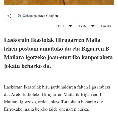
Gehitu gaitzazu Googlen
Entzun
Itzuli
Erraztu
Laskorain Ikastolak Hirugarren Maila
lehen postuan amaituko du eta Bigarren B
Mailara igotzeko joan-etorriko kanporaketa
jokatu beharko du.
Laskorain Ikastolak hiru jardunaldiren faltan liga irabazi
du. Areto futboleko Hirugarren Mailatik Bigarren B
Mailara igotzeko, ordea, playoff-a jokatu beharko du;
Errioxako maila bereko talde onenaren aurka.