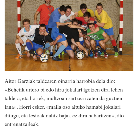
Aitor Garziak taldearen oinarria harrobia dela dio:
«Behetik urtero bi edo hiru jokalari igotzen dira lehen
taldera, eta horiek, multzoan sartzea izaten da guztien
lana». Horri esker, «maila oso altuko hamabi jokalari
ditugu, eta lesioak nahiz bajak ez dira nabaritzen», dio
entrenatzaileak.