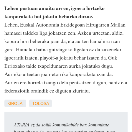
Lehen postuan amaitu arren, igoera lortzeko
kanporaketa bat jokatu beharko duzue.
Lehen, Euskal Autonomia Erkidegoan Hirugarren Mailan
hamasei taldeko liga jokatzen zen. Azken urteetan, aldiz,
kopuru hori beheraka joan da, eta aurten hamahiru izan
gara. Hamalau baina gutxiagoko ligetan ez da zuzeneko
igoerarik izaten, playoff-a jokatu behar izaten da. Guk
Errioxako talde txapeldunaren aurka jokatuko dugu.
Aurreko urteetan joan-etorriko kanporaketa izan da.
Aurten ere horrela izango dela pentsatzen dugun, nahiz eta
federaziotik oraindik ez diguten ziurtatu.
KIROLA
TOLOSA
ATARIA ez da soilik komunikabide bat: komunitate
baten ahotsa da, eta urte hauen guztien ondoren, zuen