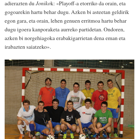
adierazten du
Joniko
k: «Playoff-a etorriko da orain, eta
gogoarekin hartu behar dugu. Azken bi asteetan geldirik
egon gara, eta orain, lehen genuen erritmoa hartu behar
dugu igoera kanporaketa aurreko partidetan. Ondoren,
azken bi norgehiagoka erabakigarrietan dena eman eta
irabazten saiatzeko».