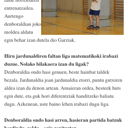
entrenatzailea.
Aurtengo
denboraldian joko
moldea aldatu
egin behar izan dutela dio Garziak.
Hiru jardunaldiren faltan liga matematikoki irabazi
duzue. Nolako bilakaera izan du ligak?
Denboraldia ondo hasi genuen, beste hainbat taldek
bezala. Jardunaldia joan jardunaldia etorri, puntu gutxiren
aldea izan da denon artean. Amaieran ordea, besteek huts
egin dute, eta guk hori diferentziak handitzeko baliatu
dugu. Azkenean, uste baino lehen irabazi dugu liga.
Denboraldia ondo hasi arren, hasieran partida batzuk
berdindu, galdu... egin zenituzten.