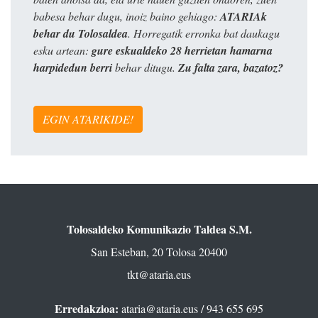
babesa behar dugu, inoiz baino gehiago:
ATARIAk
behar du Tolosaldea
. Horregatik erronka bat daukagu
esku artean:
gure eskualdeko 28 herrietan hamarna
harpidedun berri
behar ditugu.
Zu falta zara, bazatoz?
EGIN ATARIKIDE!
Tolosaldeko Komunikazio Taldea S.M.
San Esteban, 20 Tolosa 20400
tkt@ataria.eus
Erredakzioa:
ataria@ataria.eus
/ 943 655 695