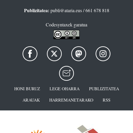
Publizitatea:
publi@ataria.eus
/ 661 678 818
Codesyntaxek garatua
HONI BURUZ
LEGE OHARRA
PUBLIZITATEA
ARAUAK
HARREMANETARAKO
RSS