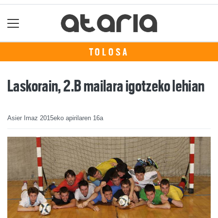
TOLOSA
Laskorain, 2.B mailara igotzeko lehian
Asier Imaz
2015eko apirilaren 16a