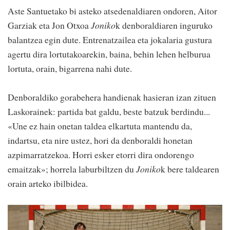
Aste Santuetako bi asteko atsedenaldiaren ondoren, Aitor
Garziak eta Jon Otxoa
Joniko
k denboraldiaren inguruko
balantzea egin dute. Entrenatzailea eta jokalaria gustura
agertu dira lortutakoarekin, baina, behin lehen helburua
lortuta, orain, bigarrena nahi dute.
Denboraldiko gorabehera handienak hasieran izan zituen
Laskorainek: partida bat galdu, beste batzuk berdindu...
«Une ez hain onetan taldea elkartuta mantendu da,
indartsu, eta nire ustez, hori da denboraldi honetan
azpimarratzekoa. Horri esker etorri dira ondorengo
emaitzak»; horrela laburbiltzen du
Joniko
k bere taldearen
orain arteko ibilbidea.