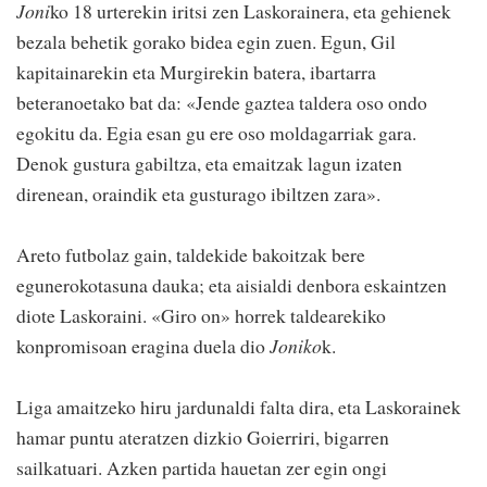
Joni
ko 18 urterekin iritsi zen Laskorainera, eta gehienek
bezala behetik gorako bidea egin zuen. Egun, Gil
kapitainarekin eta Murgirekin batera, ibartarra
beteranoetako bat da: «Jende gaztea taldera oso ondo
egokitu da. Egia esan gu ere oso moldagarriak gara.
Denok gustura gabiltza, eta emaitzak lagun izaten
direnean, oraindik eta gusturago ibiltzen zara».
Areto futbolaz gain, taldekide bakoitzak bere
egunerokotasuna dauka; eta aisialdi denbora eskaintzen
diote Laskoraini. «Giro on» horrek taldearekiko
konpromisoan eragina duela dio
Joniko
k.
Liga amaitzeko hiru jardunaldi falta dira, eta Laskorainek
hamar puntu ateratzen dizkio Goierriri, bigarren
sailkatuari. Azken partida hauetan zer egin ongi