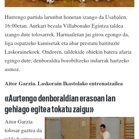
Hurrengo partida larunbat honetan izango da Usabalen,
16:00etan. Aurkari bezala Villabonako Egintza taldea
izango dute tolosarrek. Harmailetan jai giroa egongo da,
liga ospatzeko kamisetak eta abar prestatu baitituzte
Laskorainekoek. Ondoren, taldekide ohiekin batera afaria
egingo dute; denboraldia borobiltzeko indarrak hartzeko
asmoz.
Aitor Garzia. Laskorain Ikastolako entrenatzailea
«Aurtengo denboraldian erasoan lan
gehiago egitea tokatu zaigu»
Aitor Garzia
tolosar gaztea da
talde horitxoaren