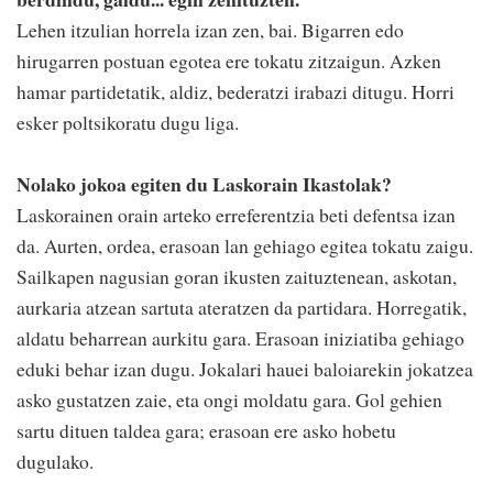
Lehen itzulian horrela izan zen, bai. Bigarren edo
hirugarren postuan egotea ere tokatu zitzaigun. Azken
hamar partidetatik, aldiz, bederatzi irabazi ditugu. Horri
esker poltsikoratu dugu liga.
Nolako jokoa egiten du Laskorain Ikastolak?
Laskorainen orain arteko erreferentzia beti defentsa izan
da. Aurten, ordea, erasoan lan gehiago egitea tokatu zaigu.
Sailkapen nagusian goran ikusten zaituztenean, askotan,
aurkaria atzean sartuta ateratzen da partidara. Horregatik,
aldatu beharrean aurkitu gara. Erasoan iniziatiba gehiago
eduki behar izan dugu. Jokalari hauei baloiarekin jokatzea
asko gustatzen zaie, eta ongi moldatu gara. Gol gehien
sartu dituen taldea gara; erasoan ere asko hobetu
dugulako.