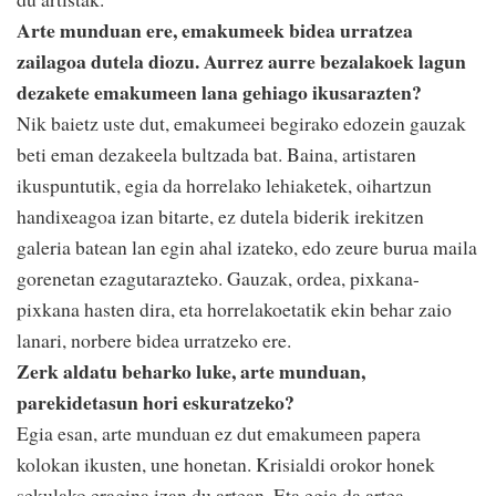
Arte munduan ere, emakumeek bidea urratzea
zailagoa dutela diozu. Aurrez aurre bezalakoek lagun
dezakete emakumeen lana gehiago ikusarazten?
Nik baietz uste dut, emakumeei begirako edozein gauzak
beti eman dezakeela bultzada bat. Baina, artistaren
ikuspuntutik, egia da horrelako lehiaketek, oihartzun
handixeagoa izan bitarte, ez dutela biderik irekitzen
galeria batean lan egin ahal izateko, edo zeure burua maila
gorenetan ezagutarazteko. Gauzak, ordea, pixkana-
pixkana hasten dira, eta horrelakoetatik ekin behar zaio
lanari, norbere bidea urratzeko ere.
Zerk aldatu beharko luke, arte munduan,
parekidetasun hori eskuratzeko?
Egia esan, arte munduan ez dut emakumeen papera
kolokan ikusten, une honetan. Krisialdi orokor honek
sekulako eragina izan du artean. Eta egia da artea