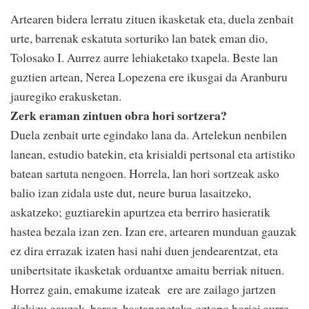
Artearen bidera lerratu zituen ikasketak eta, duela zenbait
urte, barrenak eskatuta sorturiko lan batek eman dio,
Tolosako I. Aurrez aurre lehiaketako txapela. Beste lan
guztien artean, Nerea Lopezena ere ikusgai da Aranburu
jauregiko erakusketan.
Zerk eraman zintuen obra hori sortzera?
Duela zenbait urte egindako lana da. Artelekun nenbilen
lanean, estudio batekin, eta krisialdi pertsonal eta artistiko
batean sartuta nengoen. Horrela, lan hori sortzeak asko
balio izan zidala uste dut, neure burua lasaitzeko,
askatzeko; guztiarekin apurtzea eta berriro hasieratik
hastea bezala izan zen. Izan ere, artearen munduan gauzak
ez dira errazak izaten hasi nahi duen jendearentzat, eta
unibertsitate ikasketak orduantxe amaitu berriak nituen.
Horrez gain, emakume izateak ere are zailago jartzen
dizkizu gauzak, beraz, hastapenetako oztopo horiei aurre