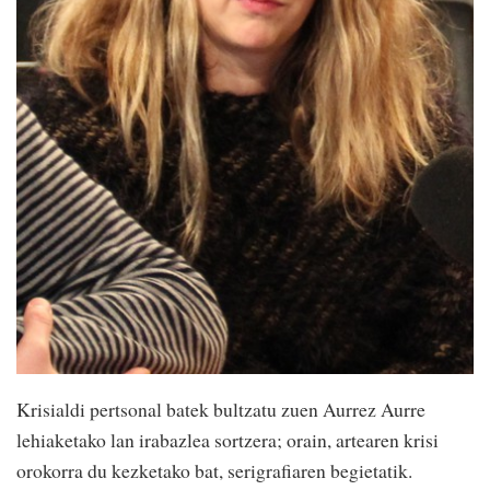
Krisialdi pertsonal batek bultzatu zuen Aurrez Aurre
lehiaketako lan irabazlea sortzera; orain, artearen krisi
orokorra du kezketako bat, serigrafiaren begietatik.