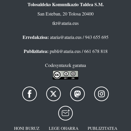
Tolosaldeko Komunikazio Taldea S.M.
San Esteban, 20 Tolosa 20400
tkt@ataria.eus
Erredakzioa:
ataria@ataria.eus
/ 943 655 695
Publizitatea:
publi@ataria.eus
/ 661 678 818
Codesyntaxek garatua
HONI BURUZ
LEGE OHARRA
PUBLIZITATEA