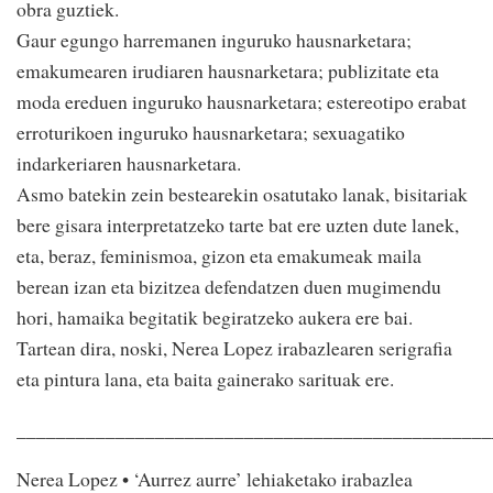
obra guztiek.
Gaur egungo harremanen inguruko hausnarketara;
emakumearen irudiaren hausnarketara; publizitate eta
moda ereduen inguruko hausnarketara; estereotipo erabat
erroturikoen inguruko hausnarketara; sexuagatiko
indarkeriaren hausnarketara.
Asmo batekin zein bestearekin osatutako lanak, bisitariak
bere gisara interpretatzeko tarte bat ere uzten dute lanek,
eta, beraz, feminismoa, gizon eta emakumeak maila
berean izan eta bizitzea defendatzen duen mugimendu
hori, hamaika begitatik begiratzeko aukera ere bai.
Tartean dira, noski, Nerea Lopez irabazlearen serigrafia
eta pintura lana, eta baita gainerako sarituak ere.
________________________________________________
Nerea Lopez • ‘Aurrez aurre’ lehiaketako irabazlea