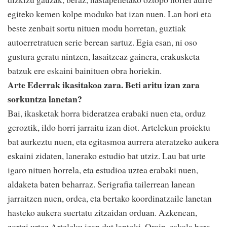
egiteko kemen kolpe moduko bat izan nuen. Lan hori eta
beste zenbait sortu nituen modu horretan, guztiak
autoerretratuen serie berean sartuz. Egia esan, ni oso
gustura geratu nintzen, lasaitzeaz gainera, erakusketa
batzuk ere eskaini bainituen obra horiekin.
Arte Ederrak ikasitakoa zara. Beti aritu izan zara
sorkuntza lanetan?
Bai, ikasketak horra bideratzea erabaki nuen eta, orduz
geroztik, ildo horri jarraitu izan diot. Artelekun proiektu
bat aurkeztu nuen, eta egitasmoa aurrera ateratzeko aukera
eskaini zidaten, lanerako estudio bat utziz. Lau bat urte
igaro nituen horrela, eta estudioa uztea erabaki nuen,
aldaketa baten beharraz. Serigrafia tailerrean lanean
jarraitzen nuen, ordea, eta bertako koordinatzaile lanetan
hasteko aukera suertatu zitzaidan orduan. Azkenean,
zortzi urtez Arteleku izan dut lantoki. Orain, eskola bera