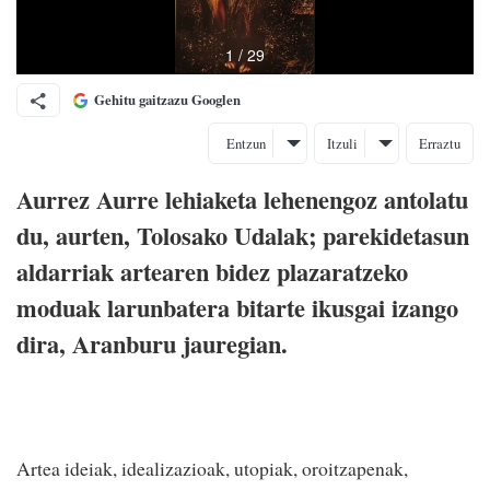
Gehitu gaitzazu Googlen
Entzun
Itzuli
Erraztu
Aurrez Aurre lehiaketa lehenengoz antolatu
du, aurten, Tolosako Udalak; parekidetasun
aldarriak artearen bidez plazaratzeko
moduak larunbatera bitarte ikusgai izango
dira, Aranburu jauregian.
Artea ideiak, idealizazioak, utopiak, oroitzapenak,