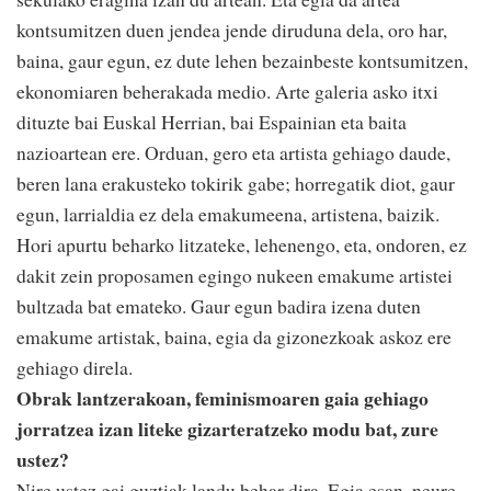
kontsumitzen duen jendea jende diruduna dela, oro har,
baina, gaur egun, ez dute lehen bezainbeste kontsumitzen,
ekonomiaren beherakada medio. Arte galeria asko itxi
dituzte bai Euskal Herrian, bai Espainian eta baita
nazioartean ere. Orduan, gero eta artista gehiago daude,
beren lana erakusteko tokirik gabe; horregatik diot, gaur
egun, larrialdia ez dela emakumeena, artistena, baizik.
Hori apurtu beharko litzateke, lehenengo, eta, ondoren, ez
dakit zein proposamen egingo nukeen emakume artistei
bultzada bat emateko. Gaur egun badira izena duten
emakume artistak, baina, egia da gizonezkoak askoz ere
gehiago direla.
Obrak lantzerakoan, feminismoaren gaia gehiago
jorratzea izan liteke gizarteratzeko modu bat, zure
ustez?
Nire ustez gai guztiak landu behar dira. Egia esan, neure