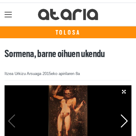
TOLOSA
Sormena, barne oihuen ukendu
Itzea Urkizu Arsuaga
2015eko apirilaren 8a