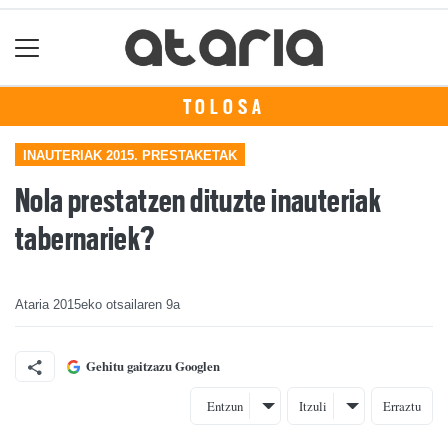
TOLOSA
INAUTERIAK 2015. PRESTAKETAK
Nola prestatzen dituzte inauteriak
tabernariek?
Ataria
2015eko otsailaren 9a
Gehitu gaitzazu Googlen
Entzun
Itzuli
Erraztu