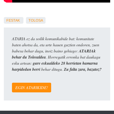
FESTAK
TOLOSA
ATARIA ez da soilik komunikabide bat: komunitate
baten ahotsa da, eta urte hauen guztien ondoren, zuen
babesa behar dugu, inoiz baino gehiago:
ATARIAk
behar du Tolosaldea
. Horregatik erronka bat daukagu
esku artean:
gure eskualdeko 28 herrietan hamarna
harpidedun berri
behar ditugu.
Zu falta zara, bazatoz?
EGIN ATARIKIDE!