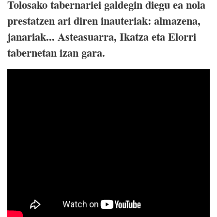
Tolosako tabernariei galdegin diegu ea nola
prestatzen ari diren inauteriak: almazena,
janariak... Asteasuarra, Ikatza eta Elorri
tabernetan izan gara.