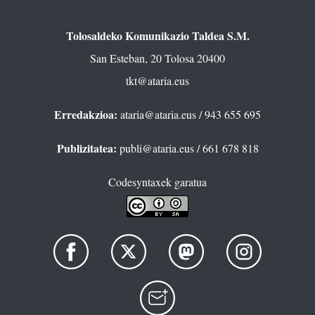
Tolosaldeko Komunikazio Taldea S.M.
San Esteban, 20 Tolosa 20400
tkt@ataria.eus
Erredakzioa:
ataria@ataria.eus
/ 943 655 695
Publizitatea:
publi@ataria.eus
/ 661 678 818
Codesyntaxek garatua