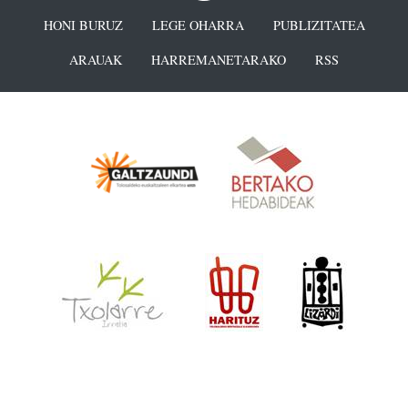
HONI BURUZ
LEGE OHARRA
PUBLIZITATEA
ARAUAK
HARREMANETARAKO
RSS