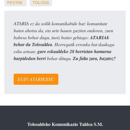
FESTAK
TOLOSA
ATARIA ez da soilik komunikabide bat: komunitate
baten ahotsa da, eta urte hauen guztien ondoren, zuen
babesa behar dugu, inoiz baino gehiago:
ATARIAk
behar du Tolosaldea
. Horregatik erronka bat daukagu
esku artean:
gure eskualdeko 28 herrietan hamarna
harpidedun berri
behar ditugu.
Zu falta zara, bazatoz?
EGIN ATARIKIDE!
Tolosaldeko Komunikazio Taldea S.M.