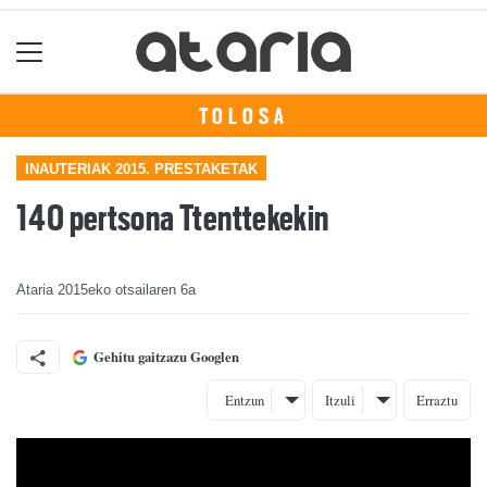
TOLOSA
INAUTERIAK 2015. PRESTAKETAK
140 pertsona Ttenttekekin
Ataria
2015eko otsailaren 6a
Gehitu gaitzazu Googlen
Entzun
Itzuli
Erraztu