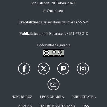
San Esteban, 20 Tolosa 20400
tkt@ataria.eus
Erredakzioa:
ataria@ataria.eus
/ 943 655 695
Publizitatea:
publi@ataria.eus
/ 661 678 818
Codesyntaxek garatua
HONI BURUZ
LEGE OHARRA
PUBLIZITATEA
ARAUAK
HARREMANETARAKO
RSS