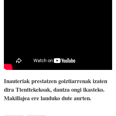
Inauteriak prestatzen goiztiarrenak izaten
dira Ttenttekekoak, dantza ongi ikasteko.
Makillajea ere landuko dute aurten.