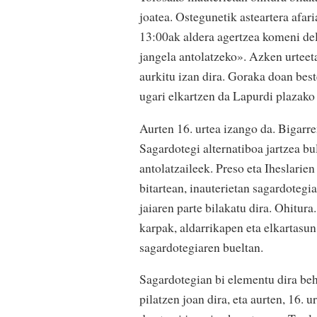
joatea. Ostegunetik asteartera afari
13:00ak aldera agertzea komeni dela
jangela antolatzeko». Azken urteeta
aurkitu izan dira. Goraka doan best
ugari elkartzen da Lapurdi plazako
Aurten 16. urtea izango da. Bigarr
Sagardotegi alternatiboa jartzea bu
antolatzaileek. Preso eta Iheslarien
bitartean, inauterietan sagardotegia
jaiaren parte bilakatu dira. Ohitur
karpak, aldarrikapen eta elkartasun
sagardotegiaren bueltan.
Sagardotegian bi elementu dira beh
pilatzen joan dira, eta aurten, 16. 