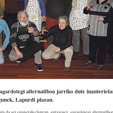
agardotegi alternatiboa jarriko dute inauterieta
gunek, Lapurdi plazan.
atu da sei egunetako batean, gutxienez, sagardotegi alternatibo