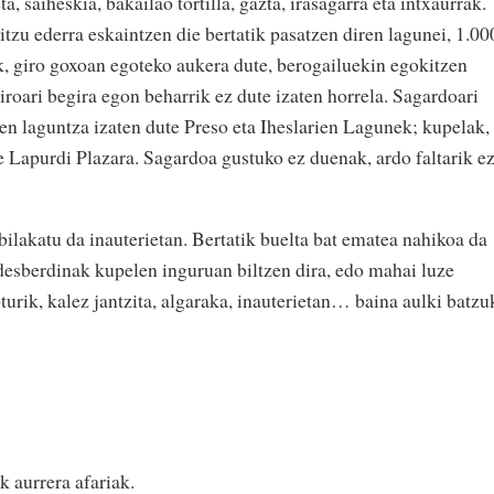
a, saiheskia, bakailao tortilla, gazta, irasagarra eta intxaurrak.
tzu ederra eskaintzen die bertatik pasatzen diren lagunei, 1.00
k, giro goxoan egoteko aukera dute, berogailuekin egokitzen
iroari begira egon beharrik ez dute izaten horrela. Sagardoari
en laguntza izaten dute Preso eta Iheslarien Lagunek; kupelak,
e Lapurdi Plazara. Sagardoa gustuko ez duenak, ardo faltarik e
ilakatu da inauterietan. Bertatik buelta bat ematea nahikoa da
 desberdinak kupelen inguruan biltzen dira, edo mahai luze
turik, kalez jantzita, algaraka, inauterietan… baina aulki batzu
k aurrera afariak.