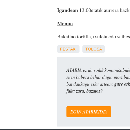
Igandean
13:00etatik aurrera bazk
Menua
Bakailao tortilla, txuleta edo saihes
FESTAK
TOLOSA
ATARIA ez da soilik komunikabide 
zuen babesa behar dugu, inoiz ba
bat daukagu esku artean:
gure es
falta zara, bazatoz?
EGIN ATARIKIDE!