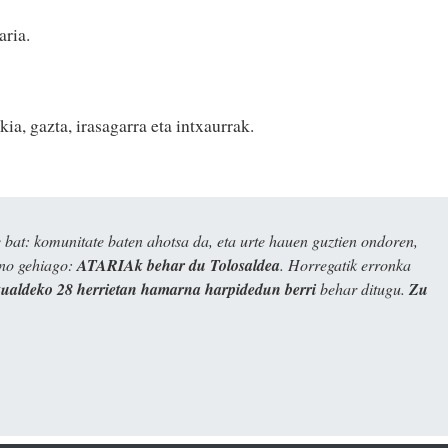
aria.
kia, gazta, irasagarra eta intxaurrak.
bat: komunitate baten ahotsa da, eta urte hauen guztien ondoren,
ino gehiago:
ATARIAk behar du Tolosaldea
. Horregatik erronka
kualdeko 28 herrietan hamarna harpidedun berri
behar ditugu.
Zu