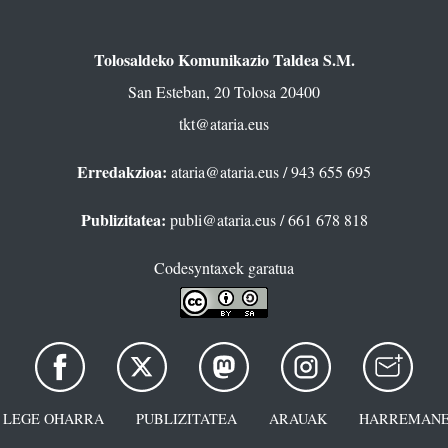
Tolosaldeko Komunikazio Taldea S.M.
San Esteban, 20 Tolosa 20400
tkt@ataria.eus
Erredakzioa:
ataria@ataria.eus
/ 943 655 695
Publizitatea:
publi@ataria.eus
/ 661 678 818
Codesyntaxek garatua
LEGE OHARRA
PUBLIZITATEA
ARAUAK
HARREMANE