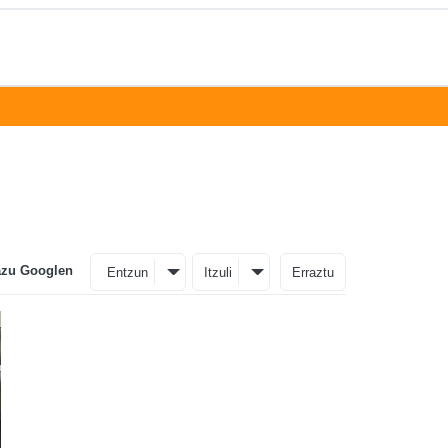
azu Googlen
Entzun
Itzuli
Erraztu