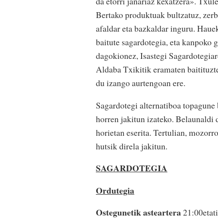
da etorri janariaz kexatzera». Txulet
Bertako produktuak bultzatuz, zerbi
afaldar eta bazkaldar inguru. Haue
baitute sagardotegia, eta kanpoko g
dagokionez, Isastegi Sagardotegiar
Aldaba Txikitik eramaten baitituzt
du izango aurtengoan ere.
Sagardotegi alternatiboa topagune b
horren jakitun izateko. Belaunaldi
horietan eserita. Tertulian, mozorro
hutsik direla jakitun.
SAGARDOTEGIA
Ordutegia
Ostegunetik asteartera
21:00etati