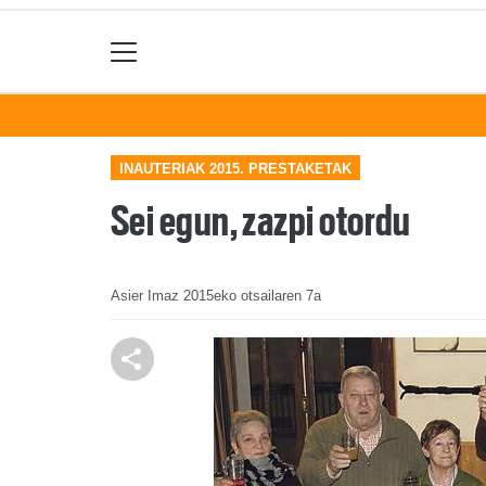
INAUTERIAK 2015. PRESTAKETAK
Sei egun, zazpi otordu
Asier Imaz
2015eko otsailaren 7a