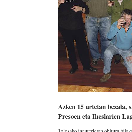
Azken 15 urtetan bezala, s
Presoen eta Iheslarien La
Tolosako inauterietan ohitura bilak