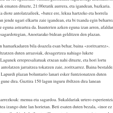
ak ematen dituzte, 21:00etatik aurrera, eta igandean, bazkaria.
 diote antolatzaileek, «batez ere, lekua hartzeko eta horrela
n jende ugari elkartu zaie igandean, eta bi txanda egin beharre
e eguna asteartea da. Inauterien azken eguna izan arren, afalda
 sagardotegian, Anoetarako bidean gelditzen den plazan.
en hamarkadaren bila doazela esan behar, baina «zoritxarrez».
ltzatzen duten arrazoiak, desagertzea nahiago lukete
 Lagunek errepresaliatuak etxean nahi dituzte, eta hori lortu
 antolatzen jarraitzea tokatzen zaie, zoritxarrez. Baina bestalde
a. Lapurdi plazan boluntario lanari esker funtzionatzen duten
 gune dira. Guztira 150 lagun inguru ibiltzen dira lanean
arrezkoak: menua eta sagardoa. Sukaldariak urtero esperientzi
urtea izango dute lan horietan. Beti esaten duten bezala, «inor ez