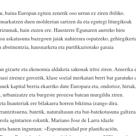
, baina Europan egiten zenetik oso urrun ez ziren ibiliko.
 markatzen duen moldeetan sartzen da eta egutegi liturgikoak
rizumak, hain zuzen ere. Hausterre Egunaren aurreko hiru
ikoa askatasuna bazegoen jaiak nahierara ospatzeko, gehiegikeri
 abstinentzia, hausnarketa eta purifikaziorako garaia
 gizarte eta ekonomia aldaketa sakonak iritsi ziren. Amerika 
asi zirenez geroztik, klase sozial merkatari berri bat garatuko 
auek kapital berria ekarriko dute Europara eta, ondorioz, hiriak
, urbanizatze eta burgeste prozesu batean murgildu ziren.
eta Inauteriak ere bilakaera horren biktima izango dira.
antzitsuena, batetik, naturaltasun eta bat-batekotasuna galtzea
ntrola agintarien eskutik. Mariano Jose de Larra idazle
keta hauen inguruan: «Espontaneidad por planificación,