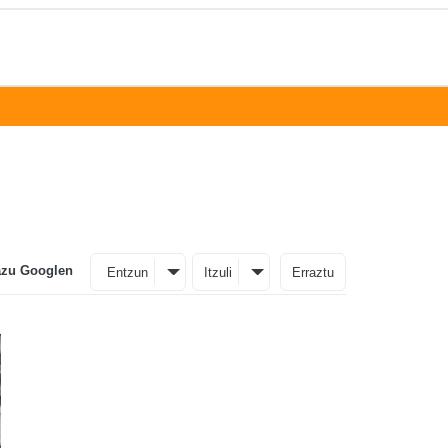
azu Googlen
Entzun
Itzuli
Erraztu