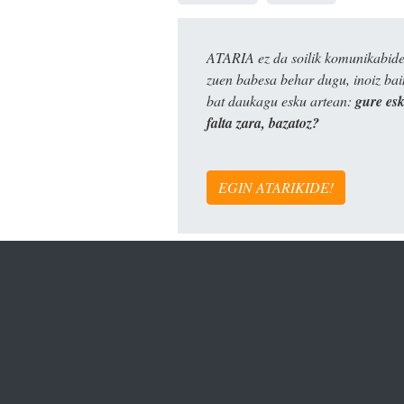
ATARIA ez da soilik komunikabide 
zuen babesa behar dugu, inoiz ba
bat daukagu esku artean:
gure es
falta zara, bazatoz?
EGIN ATARIKIDE!