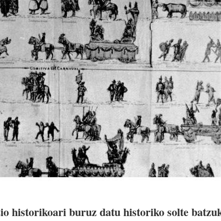
io historikoari buruz datu historiko solte batzu