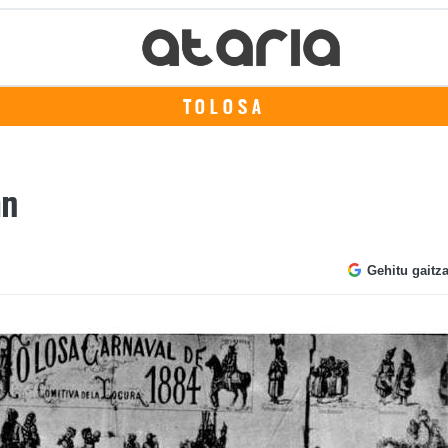
TOLOSA
an
Gehitu gaitz