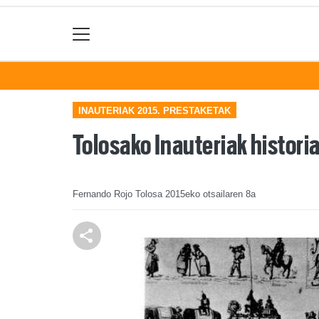
INAUTERIAK 2015. PRESTAKETAK
Tolosako Inauteriak histori
Fernando Rojo Tolosa
2015eko otsailaren 8a