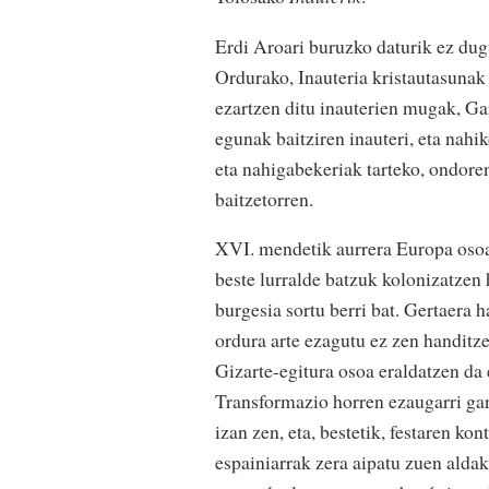
Erdi Aroari buruzko daturik ez dugu
Ordurako, Inauteria kristautasunak
ezartzen ditu inauterien mugak, Ga
egunak baitziren inauteri, eta nah
eta nahigabekeriak tarteko, ondoren
baitzetorren.
XVI. mendetik aurrera Europa osoan
beste lurralde batzuk kolonizatzen h
burgesia sortu berri bat. Gertaera h
ordura arte ezagutu ez zen handitze
Gizarte-egitura osoa eraldatzen da 
Transformazio horren ezaugarri garr
izan zen, eta, bestetik, festaren ko
espainiarrak zera aipatu zuen alda