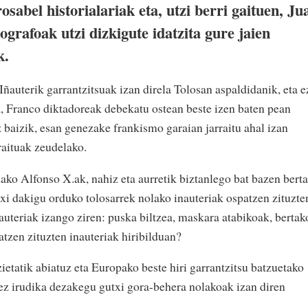
sabel historialariak eta, utzi berri gaituen, Ju
rafoak utzi dizkigute idatzita gure jaien
k.
Iñauterik garrantzitsuak izan direla Tolosan aspaldidanik, eta e
a, Franco diktadoreak debekatu ostean beste izen baten pean
 baizik, esan genezake frankismo garaian jarraitu ahal izan
raituak zeudelako.
ko Alfonso X.ak, nahiz eta aurretik biztanlego bat bazen bert
txi dakigu orduko tolosarrek nolako inauteriak ospatzen zituzte
auteriak izango ziren: puska biltzea, maskara atabikoak, bertak
zen zituzten inauteriak hiribilduan?
zietatik abiatuz eta Europako beste hiri garrantzitsu batzuetako
ez irudika dezakegu gutxi gora-behera nolakoak izan diren