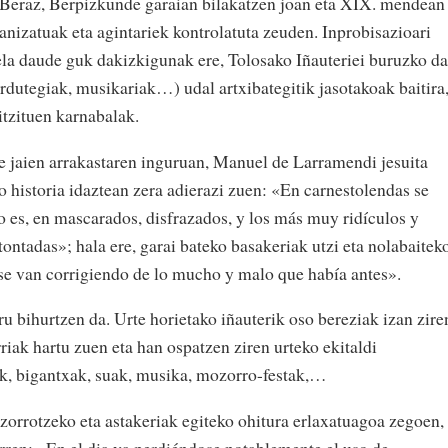
 Beraz, Berpizkunde garaian bilakatzen joan eta XIX. mendean
anizatuak eta agintariek kontrolatuta zeuden. Inprobisazioari
ela daude guk dakizkigunak ere, Tolosako Iñauteriei buruzko da
rdutegiak, musikariak…) udal artxibategitik jasotakoak baitira
itzituen karnabalak.
jaien arrakastaren inguruan, Manuel de Larramendi jesuita
historia idaztean zera adierazi zuen: «En carnestolendas se
to es, en mascarados, disfrazados, y los más muy ridículos y
tontadas»; hala ere, garai bateko basakeriak utzi eta nolabaitek
se van corrigiendo de lo mucho y malo que había antes».
 bihurtzen da. Urte horietako iñauterik oso bereziak izan zire
ak hartu zuen eta han ospatzen ziren urteko ekitaldi
ak, bigantxak, suak, musika, mozorro-festak,…
orrotzeko eta astakeriak egiteko ohitura erlaxatuagoa zegoen,