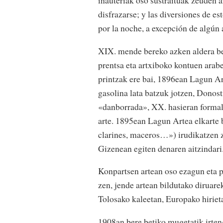
inauteriak oso sustraituak zeuden 
disfrazarse; y las diversiones de es
por la noche, a excepción de algún
XIX. mende bereko azken aldera ber
prentsa eta artxiboko kontuen arab
printzak ere bai, 1896ean Lagun Ar
gasolina lata batzuk jotzen, Donost
«danborrada», XX. hasieran formali
arte. 1895ean Lagun Artea elkarte 
clarines, maceros…») irudikatzen z
Gizenean egiten denaren aitzindari
Konpartsen artean oso ezagun eta p
zen, jende artean bildutako diruare
Tolosako kaleetan, Europako hiriet
1908an bere betiko mugetatik irten