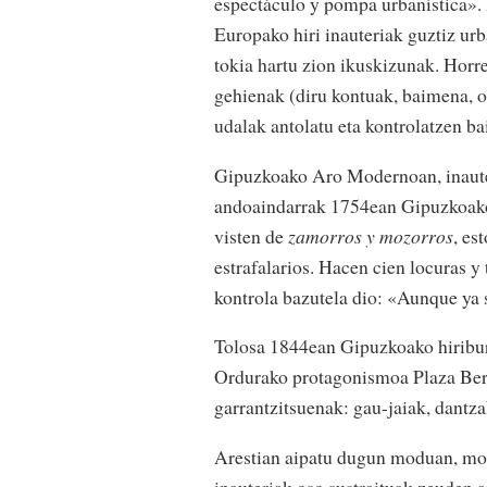
espectáculo y pompa urbanística».
Europako hiri inauteriak guztiz urb
tokia hartu zion ikuskizunak. Horr
gehienak (diru kontuak, baimena, o
udalak antolatu eta kontrolatzen ba
Gipuzkoako Aro Modernoan, inaute 
andoaindarrak 1754ean Gipuzkoako 
visten de
zamorros y mozorros
, es
estrafalarios. Hacen cien locuras y 
kontrola bazutela dio: «Aunque ya 
Tolosa 1844ean Gipuzkoako hiriburu
Ordurako protagonismoa Plaza Berri
garrantzitsuenak: gau-jaiak, dantz
Arestian aipatu dugun moduan, moz