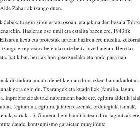
 Alde Zaharrak izango duen.
k debekatu egin ziren estatu osoan, eta jakina den bezala Tolos
enarekin. Hasieran oso umil eta estalita bazen ere, 1943tik
 Elizaren kexu eta protestak tartean baziren ere musika, zekorra
a izango errepresioz betetako urte beltz luze haietan. Herriko
eta, batik bat, herriak hori jaso zuelako eta ondo pasa nahi
ienak diktadura amaitu denetik eman dira, azken hamarkadotan.
zunak gora egin du. Txarangek eta kuadrillek (familia, lagun,
. Inprobisazioak toki nabarmena badu ere, egitura aldetik jaia
utuak (egitaraua, egitura, jaiaren eszenak, ordutegiak, isunak,
zenak, sariak…). Gainera, hein handi batean diru-laguntzak ere
otuta daude, kontsumismo garaietan murgilduta