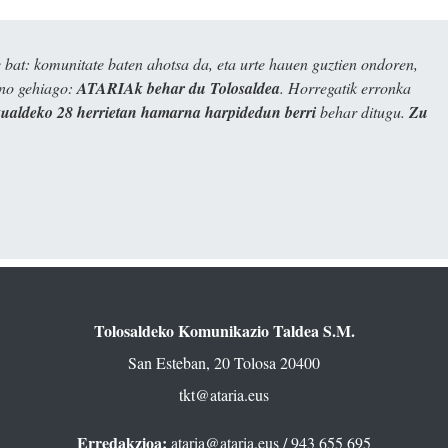
bat: komunitate baten ahotsa da, eta urte hauen guztien ondoren,
ino gehiago:
ATARIAk behar du Tolosaldea
. Horregatik erronka
kualdeko 28 herrietan hamarna harpidedun berri
behar ditugu.
Zu
Tolosaldeko Komunikazio Taldea S.M.
San Esteban, 20 Tolosa 20400
tkt@ataria.eus
Erredakzioa:
ataria@ataria.eus
/ 943 655 695