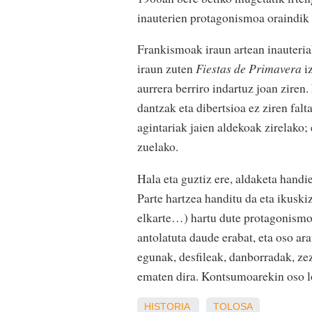
inauterien protagonismoa oraindik
Frankismoak iraun artean inauteria
iraun zuten
Fiestas de Primavera
iz
aurrera berriro indartuz joan ziren.
dantzak eta dibertsioa ez ziren falt
agintariak jaien aldekoak zirelako; 
zuelako.
Hala eta guztiz ere, aldaketa hand
Parte hartzea handitu da eta ikuski
elkarte…) hartu dute protagonismoa
antolatuta daude erabat, eta oso ara
egunak, desfileak, danborradak, ze
ematen dira. Kontsumoarekin oso l
HISTORIA
TOLOSA