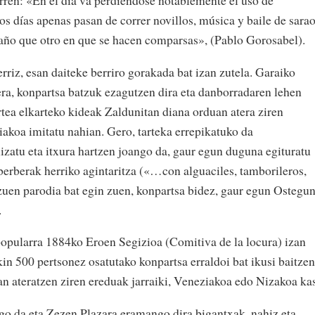
arren: «En el dia va perdiéndose notablemente el uso de
tos días apenas pasan de correr novillos, música y baile de sara
 año que otro en que se hacen comparsas», (Pablo Gorosabel).
riz, esan daiteke berriro gorakada bat izan zutela. Garaiko
era, konpartsa batzuk ezagutzen dira eta danborradaren lehen
tea elkarteko kideak Zaldunitan diana orduan atera ziren
iakoa imitatu nahian. Gero, tarteka errepikatuko da
zatu eta itxura hartzen joango da, gaur egun duguna egituratu
berberak herriko agintaritza («…con alguaciles, tamborileros,
uen parodia bat egin zuen, konpartsa bidez, gaur egun Ostegu
.
opularra 1884ko Eroen Segizioa (Comitiva de la locura) izan
kin 500 pertsonez osatutako konpartsa erraldoi bat ikusi baitzen
an ateratzen ziren ereduak jarraiki, Veneziakoa edo Nizakoa ka
go da eta Zezen Plazara eramango dira bigantxak, nahiz eta