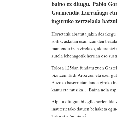
baino ez ditugu. Pablo Goro
Garmendia Larrañaga etnog
inguruko zertzelada batzu
Horietatik abiatuta jakin dezakegu 
soilik, askotan esan izan den bezal
mantendu izan zirelako, alderantziz
zutela lehenagotik herrian oso sust
Tolosa 1256an fundatu zuen Gaztela
bizitzen. Erdi Aroa zen eta ezer gu
Auzoko baserrietan landa giroko in
kantu eta musika… Baina nola ospat
Aipatu ditugun bi egile horien idat
inauterietako datuen behaketa egin
Tolosako
Iñauterik
.