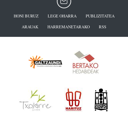
HONI BURUZ
LEGE OHARRA
PUBLIZITATEA
ARAUAK
HARREMANETARAKO
RSS