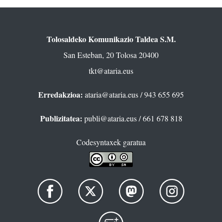
Tolosaldeko Komunikazio Taldea S.M.
San Esteban, 20 Tolosa 20400
tkt@ataria.eus
Erredakzioa:
ataria@ataria.eus
/ 943 655 695
Publizitatea:
publi@ataria.eus
/ 661 678 818
Codesyntaxek garatua