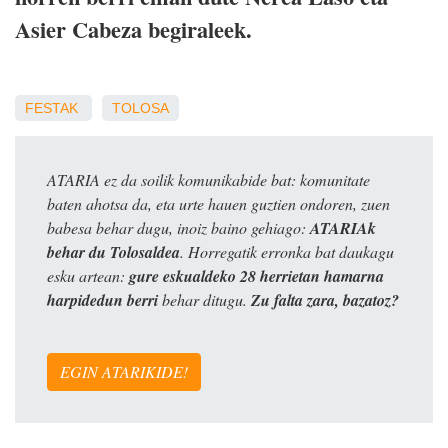
Asier Cabeza begiraleek.
FESTAK
TOLOSA
ATARIA ez da soilik komunikabide bat: komunitate
baten ahotsa da, eta urte hauen guztien ondoren, zuen
babesa behar dugu, inoiz baino gehiago:
ATARIAk
behar du Tolosaldea
. Horregatik erronka bat daukagu
esku artean:
gure eskualdeko 28 herrietan hamarna
harpidedun berri
behar ditugu.
Zu falta zara, bazatoz?
EGIN ATARIKIDE!