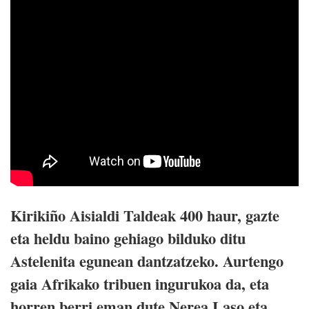
Kirikiño Aisialdi Taldeak 400 haur, gazte
eta heldu baino gehiago bilduko ditu
Astelenita egunean dantzatzeko. Aurtengo
gaia Afrikako tribuen ingurukoa da, eta
horren berri eman dute Nerea Laso eta