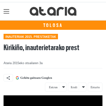
TOLOSA
INAUTERIAK 2015. PRESTAKETAK
Kirikiño, inauterietarako prest
Ataria
2015eko otsailaren 3a
Gehitu gaitzazu Googlen
Entzun
Itzuli
Erraztu