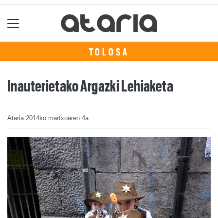
TOLOSA
Inauterietako Argazki Lehiaketa
Ataria
2014ko martxoaren 4a