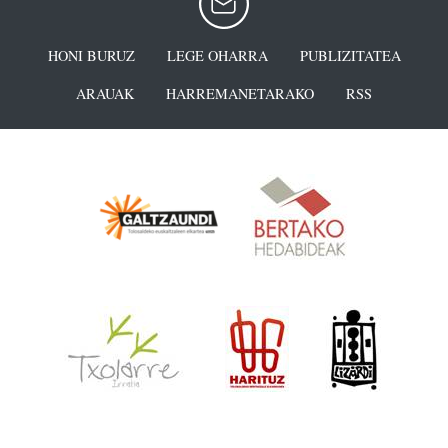
HONI BURUZ
LEGE OHARRA
PUBLIZITATEA
ARAUAK
HARREMANETARAKO
RSS