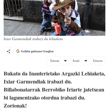
Ixiar Garmendiak irabazi du lehiaketa
Gehitu gaitzazu Googlen
Entzun
Itzuli
Erraztu
Bukatu da Inauterietako Argazki Lehiaketa,
Ixiar Garmendiak irabazi du.
Billabonatarrak Berrobiko Iriarte jatetxean
bi lagunentzako otordua irabazi du.
Zorionak!