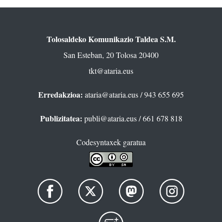
Tolosaldeko Komunikazio Taldea S.M.
San Esteban, 20 Tolosa 20400
tkt@ataria.eus
Erredakzioa:
ataria@ataria.eus
/ 943 655 695
Publizitatea:
publi@ataria.eus
/ 661 678 818
Codesyntaxek garatua