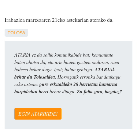
Irabazlea martxoaren 21eko astekarian aterako da.
TOLOSA
ATARIA ez da soilik komunikabide bat: komunitate
baten ahotsa da, eta urte hauen guztien ondoren, zuen
babesa behar dugu, inoiz baino gehiago:
ATARIAk
behar du Tolosaldea
. Horregatik erronka bat daukagu
esku artean:
gure eskualdeko 28 herrietan hamarna
harpidedun berri
behar ditugu.
Zu falta zara, bazatoz?
EGIN ATARIKIDE!