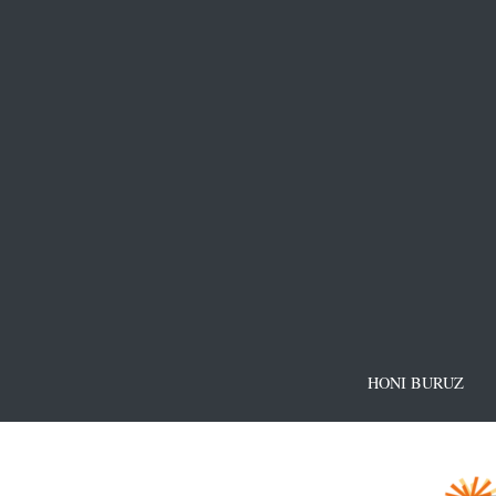
HONI BURUZ