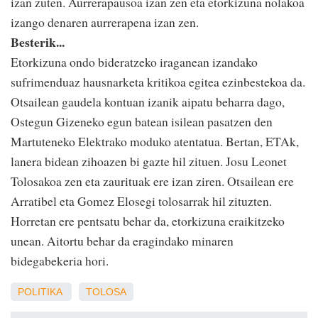
izan zuten. Aurrerapausoa izan zen eta etorkizuna nolakoa
izango denaren aurrerapena izan zen.
Besterik...
Etorkizuna ondo bideratzeko iraganean izandako
sufrimenduaz hausnarketa kritikoa egitea ezinbestekoa da.
Otsailean gaudela kontuan izanik aipatu beharra dago,
Ostegun Gizeneko egun batean isilean pasatzen den
Martuteneko Elektrako moduko atentatua. Bertan, ETAk,
lanera bidean zihoazen bi gazte hil zituen. Josu Leonet
Tolosakoa zen eta zaurituak ere izan ziren. Otsailean ere
Arratibel eta Gomez Elosegi tolosarrak hil zituzten.
Horretan ere pentsatu behar da, etorkizuna eraikitzeko
unean. Aitortu behar da eragindako minaren
bidegabekeria hori.
POLITIKA
TOLOSA