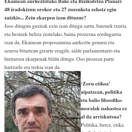
Ekainean aurkeztutako Bake eta Bizikidetza Planari
48 iradokizun orokor eta 27 zuzenketa zehatz egin
zaizkio... Zein ekarpen izan dituzue?
Jaso ditugun guztiak ezin izan ditugu sartu, batzuek txuria
eta besteek beltza ziotelako, baina prozesua eredugarria
izan da. Ekainean proposamena aurkeztu genuen eta
azaroa bitartean gizarte eragile, talde parlamentario eta
hiritarren ekarpenak bildu ditugu. Oso prozesu parte
hartzaile eta irekia izan da.
‘Zoru etikoa’
aipatzean, politika
eta balio filosofiko-
moralak nahastea ez
al da arriskutsua?
Politika, berez, etika