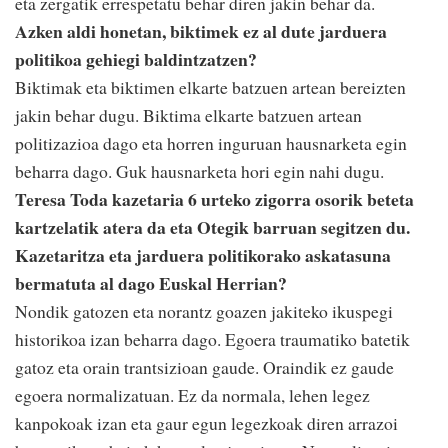
eta zergatik errespetatu behar diren jakin behar da.
Azken aldi honetan, biktimek ez al dute jarduera
politikoa gehiegi baldintzatzen?
Biktimak eta biktimen elkarte batzuen artean bereizten
jakin behar dugu. Biktima elkarte batzuen artean
politizazioa dago eta horren inguruan hausnarketa egin
beharra dago. Guk hausnarketa hori egin nahi dugu.
Teresa Toda kazetaria 6 urteko zigorra osorik beteta
kartzelatik atera da eta Otegik barruan segitzen du.
Kazetaritza eta jarduera politikorako askatasuna
bermatuta al dago Euskal Herrian?
Nondik gatozen eta norantz goazen jakiteko ikuspegi
historikoa izan beharra dago. Egoera traumatiko batetik
gatoz eta orain trantsizioan gaude. Oraindik ez gaude
egoera normalizatuan. Ez da normala, lehen legez
kanpokoak izan eta gaur egun legezkoak diren arrazoi