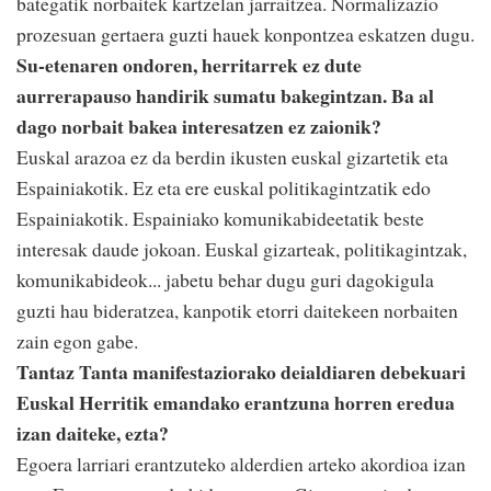
bategatik norbaitek kartzelan jarraitzea. Normalizazio
prozesuan gertaera guzti hauek konpontzea eskatzen dugu.
Su-etenaren ondoren, herritarrek ez dute
aurrerapauso handirik sumatu bakegintzan. Ba al
dago norbait bakea interesatzen ez zaionik?
Euskal arazoa ez da berdin ikusten euskal gizartetik eta
Espainiakotik. Ez eta ere euskal politikagintzatik edo
Espainiakotik. Espainiako komunikabideetatik beste
interesak daude jokoan. Euskal gizarteak, politikagintzak,
komunikabideok... jabetu behar dugu guri dagokigula
guzti hau bideratzea, kanpotik etorri daitekeen norbaiten
zain egon gabe.
Tantaz Tanta manifestaziorako deialdiaren debekuari
Euskal Herritik emandako erantzuna horren eredua
izan daiteke, ezta?
Egoera larriari erantzuteko alderdien arteko akordioa izan