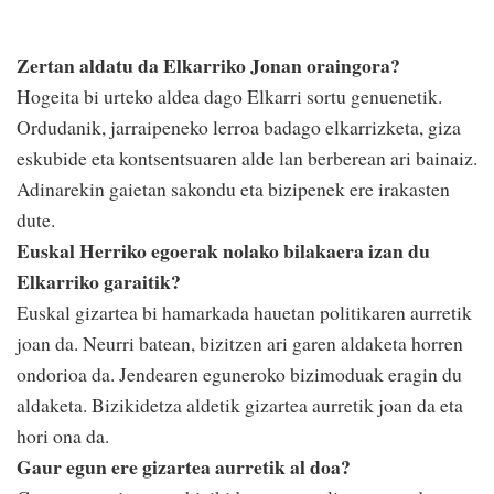
Zertan aldatu da Elkarriko Jonan oraingora?
Hogeita bi urteko aldea dago Elkarri sortu genuenetik.
Ordudanik, jarraipeneko lerroa badago elkarrizketa, giza
eskubide eta kontsentsuaren alde lan berberean ari bainaiz.
Adinarekin gaietan sakondu eta bizipenek ere irakasten
dute.
Euskal Herriko egoerak nolako bilakaera izan du
Elkarriko garaitik?
Euskal gizartea bi hamarkada hauetan politikaren aurretik
joan da. Neurri batean, bizitzen ari garen aldaketa horren
ondorioa da. Jendearen eguneroko bizimoduak eragin du
aldaketa. Bizikidetza aldetik gizartea aurretik joan da eta
hori ona da.
Gaur egun ere gizartea aurretik al doa?