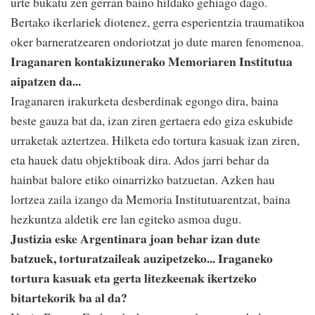
urte bukatu zen gerran baino hildako gehiago dago.
Bertako ikerlariek diotenez, gerra esperientzia traumatikoa
oker barneratzearen ondoriotzat jo dute maren fenomenoa.
Iraganaren kontakizunerako Memoriaren Institutua
aipatzen da...
Iraganaren irakurketa desberdinak egongo dira, baina
beste gauza bat da, izan ziren gertaera edo giza eskubide
urraketak aztertzea. Hilketa edo tortura kasuak izan ziren,
eta hauek datu objektiboak dira. Ados jarri behar da
hainbat balore etiko oinarrizko batzuetan. Azken hau
lortzea zaila izango da Memoria Institutuarentzat, baina
hezkuntza aldetik ere lan egiteko asmoa dugu.
Justizia eske Argentinara joan behar izan dute
batzuek, torturatzaileak auzipetzeko... Iraganeko
tortura kasuak eta gerta litezkeenak ikertzeko
bitartekorik ba al da?