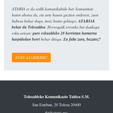
ATARIA ez da soilik komunikabide bat: komunitate
baten ahotsa da, eta urte hauen guztien ondoren, zuen
babesa behar dugu, inoiz baino gehiago:
ATARIAk
behar du Tolosaldea
. Horregatik erronka bat daukagu
esku artean:
gure eskualdeko 28 herrietan hamarna
harpidedun berri
behar ditugu.
Zu falta zara, bazatoz?
EGIN ATARIKIDE!
Tolosaldeko Komunikazio Taldea S.M.
San Esteban, 20 Tolosa 20400
tkt@ataria.eus