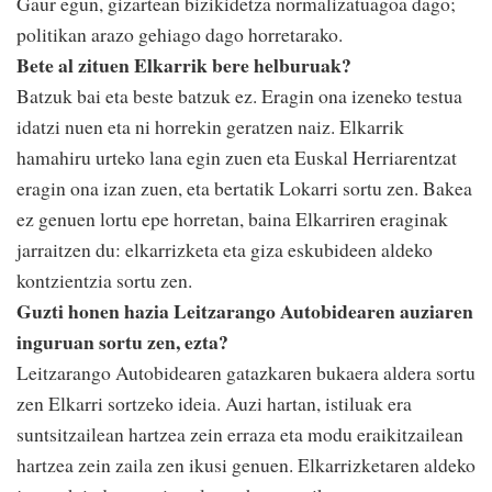
Gaur egun, gizartean bizikidetza normalizatuagoa dago;
politikan arazo gehiago dago horretarako.
Bete al zituen Elkarrik bere helburuak?
Batzuk bai eta beste batzuk ez. Eragin ona izeneko testua
idatzi nuen eta ni horrekin geratzen naiz. Elkarrik
hamahiru urteko lana egin zuen eta Euskal Herriarentzat
eragin ona izan zuen, eta bertatik Lokarri sortu zen. Bakea
ez genuen lortu epe horretan, baina Elkarriren eraginak
jarraitzen du: elkarrizketa eta giza eskubideen aldeko
kontzientzia sortu zen.
Guzti honen hazia Leitzarango Autobidearen auziaren
inguruan sortu zen, ezta?
Leitzarango Autobidearen gatazkaren bukaera aldera sortu
zen Elkarri sortzeko ideia. Auzi hartan, istiluak era
suntsitzailean hartzea zein erraza eta modu eraikitzailean
hartzea zein zaila zen ikusi genuen. Elkarrizketaren aldeko