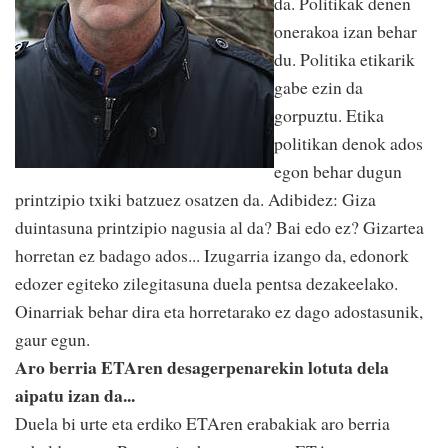
da. Politikak denen
onerakoa izan behar
du. Politika etikarik
gabe ezin da
gorpuztu. Etika
politikan denok ados
egon behar dugun
printzipio txiki batzuez osatzen da. Adibidez: Giza
duintasuna printzipio nagusia al da? Bai edo ez? Gizartea
horretan ez badago ados... Izugarria izango da, edonork
edozer egiteko zilegitasuna duela pentsa dezakeelako.
Oinarriak behar dira eta horretarako ez dago adostasunik,
gaur egun.
Aro berria ETAren desagerpenarekin lotuta dela
aipatu izan da...
Duela bi urte eta erdiko ETAren erabakiak aro berria