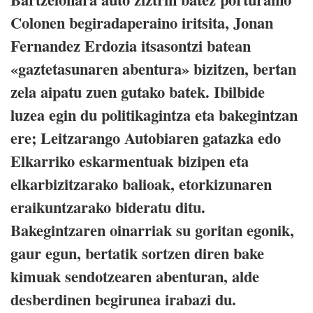
Colonen begiradaperaino iritsita, Jonan
Fernandez Erdozia itsasontzi batean
«gaztetasunaren abentura» bizitzen, bertan
zela aipatu zuen gutako batek. Ibilbide
luzea egin du politikagintza eta bakegintzan
ere; Leitzarango Autobiaren gatazka edo
Elkarriko eskarmentuak bizipen eta
elkarbizitzarako balioak, etorkizunaren
eraikuntzarako bideratu ditu.
Bakegintzaren oinarriak su goritan egonik,
gaur egun, bertatik sortzen diren bake
kimuak sendotzearen abenturan, alde
desberdinen begirunea irabazi du.