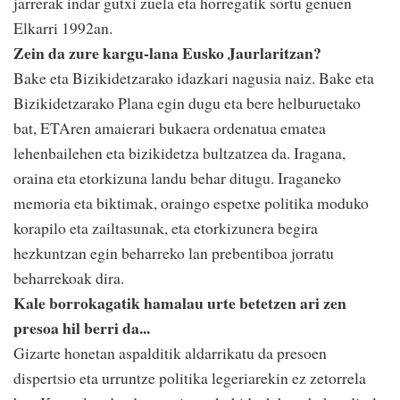
jarrerak indar gutxi zuela eta horregatik sortu genuen
Elkarri 1992an.
Zein da zure kargu-lana Eusko Jaurlaritzan?
Bake eta Bizikidetzarako idazkari nagusia naiz. Bake eta
Bizikidetzarako Plana egin dugu eta bere helburuetako
bat, ETAren amaierari bukaera ordenatua ematea
lehenbailehen eta bizikidetza bultzatzea da. Iragana,
oraina eta etorkizuna landu behar ditugu. Iraganeko
memoria eta biktimak, oraingo espetxe politika moduko
korapilo eta zailtasunak, eta etorkizunera begira
hezkuntzan egin beharreko lan prebentiboa jorratu
beharrekoak dira.
Kale borrokagatik hamalau urte betetzen ari zen
presoa hil berri da...
Gizarte honetan aspalditik aldarrikatu da presoen
dispertsio eta urruntze politika legeriarekin ez zetorrela