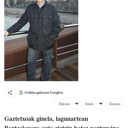
Gehitu gaitzazu Googlen
Entzun
Itzuli
Erraztu
Gaztetxoak ginela, lagunartean
Bartzelonara auto ziztrin batez porturaino