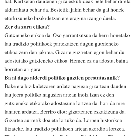
bat. Kartzelan daudenen giza eskubideak bete behar direla
aldarrikatu behar da. Bestetik, jakin behar da gai honek
etorkizuneko bizikidetzan ere eragina izango duela.
Zer da zoru etikoa?
Gutxieneko etikoa da. Oso garrantzitsua da herri honetako
lau tradizio politikoek partekatzen dugun gutxieneko
etikoa zein den jakitea. Gizarte guztietan egon behar du
adostutako gutxieneko etikoa. Hemen ez da adostu, baina
horretan ari gara.
Ba al dago alderdi politiko guztien prestutasunik?
Bake eta bizikidetzaren ardatz nagusia gizartean dauden
lau joera politiko nagusien artean inoiz izan ez den
gutxieneko etikorako adostasuna lortzea da, hori da nire
lanaren ardatza. Berriro diot: gizartearen eskakizuna da.
Gizartea aurretik doa eta lortuko da. Lorpen historikoa
litzateke, lau tradizio politikoen artean akordioa lortzea.