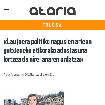
TOLOSA
«Lau joera politiko nagusien artean
gutxieneko etikorako adostasuna
lortzea da nire lanaren ardatza»
Felix Aiestaran
2014ko otsailaren 23a