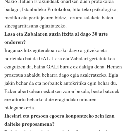
Nazio Batuen Erakundeak onartzen duen protokoloa
badago, Istanbuleko Protokoloa, bitarteko psikologiko,
mediku eta peritajearen bidez, tortura salaketa baten
sinesgarritasuna egiaztatzeko.
Lasa eta Zabalaren auzia itxita al dago 30 urte
ondoren?
Iraganaz hitz egiterakoan asko dago argitzeko eta
horietako bat da GAL. Lasa eta Zabalari gertatutakoa
ezagutzen da, baina GALi buruz ez dakigu dena. Hemen
prozesua zabaldu beharra dago egia azaleratzeko. Egia
jakin behar da eta norbaitek autokritika egin behar du.
Ezker abertzaleari eskatzen zaion bezala, beste batzuek
ere aitortu beharko dute eragindako minaren
bidegabekeria.
Iheslari eta presoen egoera konpontzeko zein izan
daiteke proposamena?