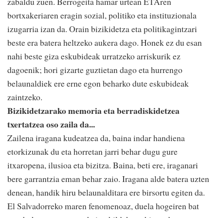
zabaldu zuen. Berrogeita hamar urtean ETAren
bortxakeriaren eragin sozial, politiko eta instituzionala
izugarria izan da. Orain bizikidetza eta politikagintzari
beste era batera heltzeko aukera dago. Honek ez du esan
nahi beste giza eskubideak urratzeko arriskurik ez
dagoenik; hori gizarte guztietan dago eta hurrengo
belaunaldiek ere erne egon beharko dute eskubideak
zaintzeko.
Bizikidetzarako memoria eta berradiskidetzea
txertatzea oso zaila da...
Zailena iragana kudeatzea da, baina indar handiena
etorkizunak du eta horretan jarri behar dugu gure
itxaropena, ilusioa eta bizitza. Baina, beti ere, iraganari
bere garrantzia eman behar zaio. Iragana alde batera uzten
denean, handik hiru belaunalditara ere birsortu egiten da.
El Salvadorreko maren fenomenoaz, duela hogeiren bat