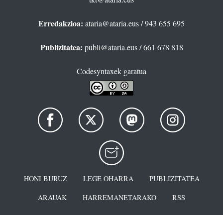
Erredakzioa:
ataria@ataria.eus
/ 943 655 695
Publizitatea:
publi@ataria.eus
/ 661 678 818
Codesyntaxek garatua
HONI BURUZ
LEGE OHARRA
PUBLIZITATEA
ARAUAK
HARREMANETARAKO
RSS