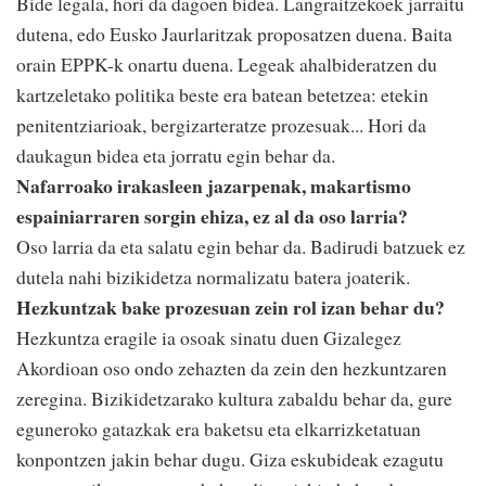
Bide legala, hori da dagoen bidea. Langraitzekoek jarraitu
dutena, edo Eusko Jaurlaritzak proposatzen duena. Baita
orain EPPK-k onartu duena. Legeak ahalbideratzen du
kartzeletako politika beste era batean betetzea: etekin
penitentziarioak, bergizarteratze prozesuak... Hori da
daukagun bidea eta jorratu egin behar da.
Nafarroako irakasleen jazarpenak, makartismo
espainiarraren sorgin ehiza, ez al da oso larria?
Oso larria da eta salatu egin behar da. Badirudi batzuek ez
dutela nahi bizikidetza normalizatu batera joaterik.
Hezkuntzak bake prozesuan zein rol izan behar du?
Hezkuntza eragile ia osoak sinatu duen Gizalegez
Akordioan oso ondo zehazten da zein den hezkuntzaren
zeregina. Bizikidetzarako kultura zabaldu behar da, gure
eguneroko gatazkak era baketsu eta elkarrizketatuan
konpontzen jakin behar dugu. Giza eskubideak ezagutu