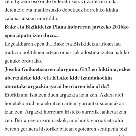
zen. Egoera oso ondo bideratu zen. Gizartea ezin da,
detentzio eta manifestazio debekuez horrelako kinka
zalapartatsuan murgildu.
Bake eta Bizikidetza Plana indarrean jartzeko 2016ko
epea aipatu izan duzu...
Legealdiaren epea da. Bake eta Bizikidetza arloan lau
tradizio politikoen artean oinarriak adostuta izatea nahiko
genuke ordurako.
Joseba Goikoetxearen alarguna, GALen biktima, ezker
abertzaleko kide eta ETAko kide izandakoekin
ateratako argazkia garai berriaren isla al da?
Etorkizuna islatzen duen argazkia izan zen. Azken aldi
honetako irudi eta ekintzen artean garrantzitsuenetakoa
izan zen. Argazki horretara iristeko aurretik lanketa izan
zen. Bertan egon ziren askok, une hunkigarriak eta aldi
berean gertaera historiko batean egotearen sentipena bizi