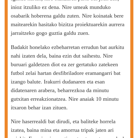
inioz itzuliko ez dena. Nire umeak munduko
osabarik hoberena galdu zuten. Nire koinatak bere
maitearekin hasitako bizitza proiektuarekin aurrera
jarraitzeko gogo guztia galdu zuen.
Badakit honelako ezbeharretan errudun bat aurkitu
nahi izaten dela, baina ezin dut saihestu. Nire
buruari galdetzen diot ea zer gertatuko zatekeen
futbol zelai hartan desfibriladore eramangarri bat
izango balute. Irakurri dudanaren eta esan
didatenaren arabera, beharrezkoa da minutu
gutxitan erreakzionatzea. Nire anaiak 10 minutu
itxaron behar izan zituen.
Nire haserrealdi bat dirudi, eta baliteke horrela
izatea, baina mina eta amorrua tripak jaten ari