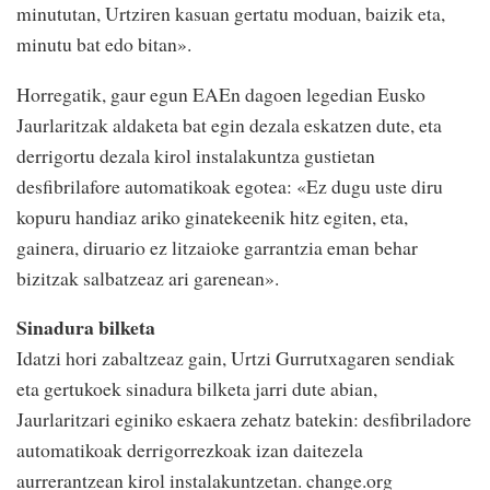
minututan, Urtziren kasuan gertatu moduan, baizik eta,
minutu bat edo bitan».
Horregatik, gaur egun EAEn dagoen legedian Eusko
Jaurlaritzak aldaketa bat egin dezala eskatzen dute, eta
derrigortu dezala kirol instalakuntza gustietan
desfibrilafore automatikoak egotea: «Ez dugu uste diru
kopuru handiaz ariko ginatekeenik hitz egiten, eta,
gainera, diruario ez litzaioke garrantzia eman behar
bizitzak salbatzeaz ari garenean».
Sinadura bilketa
Idatzi hori zabaltzeaz gain, Urtzi Gurrutxagaren sendiak
eta gertukoek sinadura bilketa jarri dute abian,
Jaurlaritzari eginiko eskaera zehatz batekin: desfibriladore
automatikoak derrigorrezkoak izan daitezela
aurrerantzean kirol instalakuntzetan. change.org