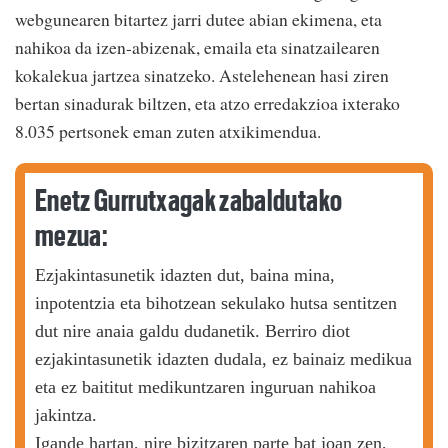
webgunearen bitartez jarri dutee abian ekimena, eta
nahikoa da izen-abizenak, emaila eta sinatzailearen
kokalekua jartzea sinatzeko. Astelehenean hasi ziren
bertan sinadurak biltzen, eta atzo erredakzioa ixterako
8.035 pertsonek eman zuten atxikimendua.
Enetz Gurrutxagak zabaldutako
mezua:
Ezjakintasunetik idazten dut, baina mina,
inpotentzia eta bihotzean sekulako hutsa sentitzen
dut nire anaia galdu dudanetik. Berriro diot
ezjakintasunetik idazten dudala, ez bainaiz medikua
eta ez baititut medikuntzaren inguruan nahikoa
jakintza.
Igande hartan, nire bizitzaren parte bat joan zen,