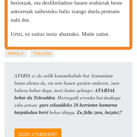
heriotzak, eta desfibriladore hauen erabierak beste
askorenak saihesteko balio izango duela pentsatu
nahi dut.
Urtzi, ez zaituz inoiz ahaztuko. Maite zaitut.
KIROLA
TOLOSA
ATARIA ez da soilik komunikabide bat: komunitate
baten ahotsa da, eta urte hauen guztien ondoren, zuen
babesa behar dugu, inoiz baino gehiago:
ATARIAk
behar du Tolosaldea
. Horregatik erronka bat daukagu
esku artean:
gure eskualdeko 28 herrietan hamarna
harpidedun berri
behar ditugu.
Zu falta zara, bazatoz?
EGIN ATARIKIDE!