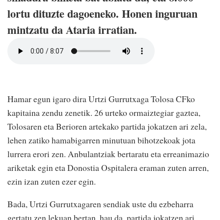
lortu dituzte dagoeneko. Honen inguruan
mintzatu da Ataria irratian.
Hamar egun igaro dira Urtzi Gurrutxaga Tolosa CFko
kapitaina zendu zenetik. 26 urteko ormaiztegiar gaztea,
Tolosaren eta Berioren artekako partida jokatzen ari zela,
lehen zatiko hamabigarren minutuan bihotzekoak jota
lurrera erori zen. Anbulantziak bertaratu eta erreanimazio
ariketak egin eta Donostia Ospitalera eraman zuten arren,
ezin izan zuten ezer egin.
Bada, Urtzi Gurrutxagaren sendiak uste du ezbeharra
gertatu zen lekuan bertan, hau da, partida jokatzen ari