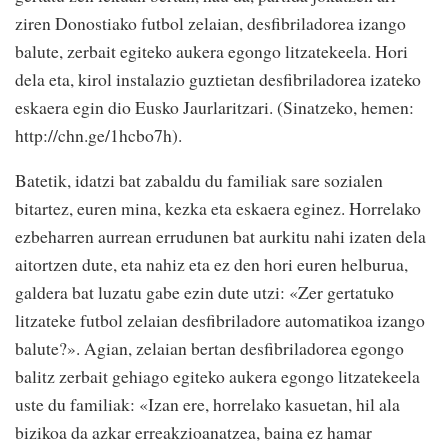
ziren Donostiako futbol zelaian, desfibriladorea izango
balute, zerbait egiteko aukera egongo litzatekeela. Hori
dela eta, kirol instalazio guztietan desfibriladorea izateko
eskaera egin dio Eusko Jaurlaritzari. (Sinatzeko, hemen:
http://chn.ge/1hcbo7h).
Batetik, idatzi bat zabaldu du familiak sare sozialen
bitartez, euren mina, kezka eta eskaera eginez. Horrelako
ezbeharren aurrean errudunen bat aurkitu nahi izaten dela
aitortzen dute, eta nahiz eta ez den hori euren helburua,
galdera bat luzatu gabe ezin dute utzi: «Zer gertatuko
litzateke futbol zelaian desfibriladore automatikoa izango
balute?». Agian, zelaian bertan desfibriladorea egongo
balitz zerbait gehiago egiteko aukera egongo litzatekeela
uste du familiak: «Izan ere, horrelako kasuetan, hil ala
bizikoa da azkar erreakzioanatzea, baina ez hamar