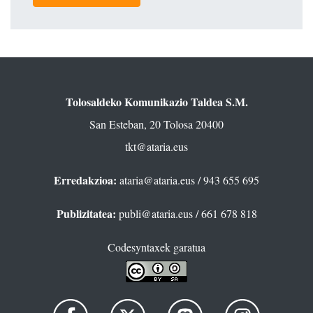
Tolosaldeko Komunikazio Taldea S.M.
San Esteban, 20 Tolosa 20400
tkt@ataria.eus
Erredakzioa:
ataria@ataria.eus
/ 943 655 695
Publizitatea:
publi@ataria.eus
/ 661 678 818
Codesyntaxek garatua