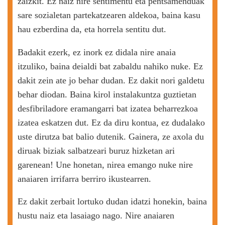
zaizkit. Ez naiz nire sentimentu eta pentsamenduak
sare sozialetan partekatzearen aldekoa, baina kasu
hau ezberdina da, eta horrela sentitu dut.
Badakit ezerk, ez inork ez didala nire anaia
itzuliko, baina deialdi bat zabaldu nahiko nuke. Ez
dakit zein ate jo behar dudan. Ez dakit nori galdetu
behar diodan. Baina kirol instalakuntza guztietan
desfibriladore eramangarri bat izatea beharrezkoa
izatea eskatzen dut. Ez da diru kontua, ez dudalako
uste dirutza bat balio dutenik. Gainera, ze axola du
diruak biziak salbatzeari buruz hizketan ari
garenean! Une honetan, nirea emango nuke nire
anaiaren irrifarra berriro ikustearren.
Ez dakit zerbait lortuko dudan idatzi honekin, baina
hustu naiz eta lasaiago nago. Nire anaiaren