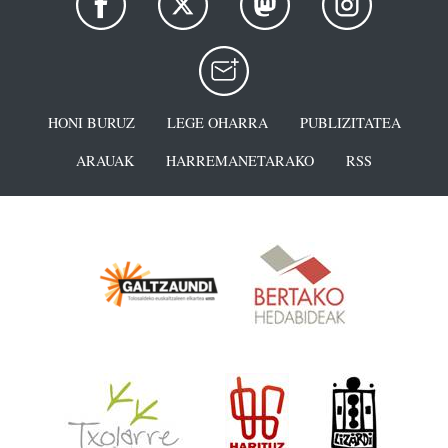
HONI BURUZ
LEGE OHARRA
PUBLIZITATEA
ARAUAK
HARREMANETARAKO
RSS