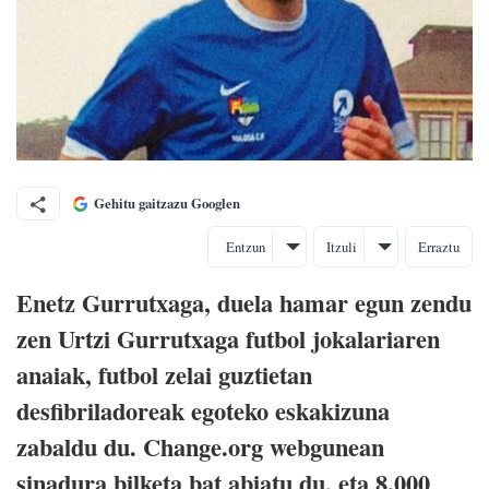
Gehitu gaitzazu Googlen
Entzun
Itzuli
Erraztu
Enetz Gurrutxaga, duela hamar egun zendu
zen Urtzi Gurrutxaga futbol jokalariaren
anaiak, futbol zelai guztietan
desfibriladoreak egoteko eskakizuna
zabaldu du. Change.org webgunean
sinadura bilketa bat abiatu du, eta 8.000