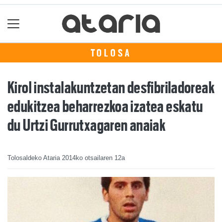
TOLOSA
Kirol instalakuntzetan desfibriladoreak
edukitzea beharrezkoa izatea eskatu
du Urtzi Gurrutxagaren anaiak
Tolosaldeko Ataria
2014ko otsailaren 12a