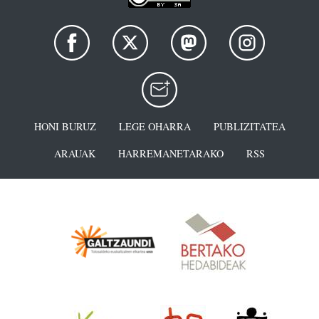
HONI BURUZ
LEGE OHARRA
PUBLIZITATEA
ARAUAK
HARREMANETARAKO
RSS