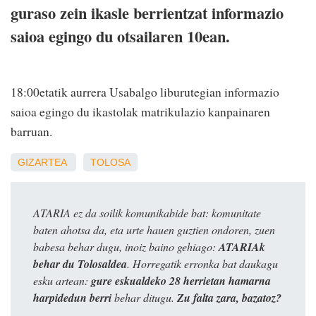
guraso zein ikasle berrientzat informazio
saioa egingo du otsailaren 10ean.
18:00etatik aurrera Usabalgo liburutegian informazio
saioa egingo du ikastolak matrikulazio kanpainaren
barruan.
GIZARTEA
TOLOSA
ATARIA ez da soilik komunikabide bat: komunitate
baten ahotsa da, eta urte hauen guztien ondoren, zuen
babesa behar dugu, inoiz baino gehiago:
ATARIAk
behar du Tolosaldea
. Horregatik erronka bat daukagu
esku artean:
gure eskualdeko 28 herrietan hamarna
harpidedun berri
behar ditugu.
Zu falta zara, bazatoz?