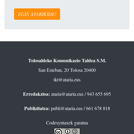
EGIN ATARIKIDE!
Tolosaldeko Komunikazio Taldea S.M.
San Esteban, 20 Tolosa 20400
tkt@ataria.eus
Erredakzioa:
ataria@ataria.eus
/ 943 655 695
Publizitatea:
publi@ataria.eus
/ 661 678 818
Codesyntaxek garatua