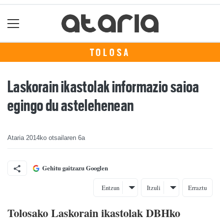
TOLOSA
Laskorain ikastolak informazio saioa
egingo du astelehenean
Ataria
2014ko otsailaren 6a
Gehitu gaitzazu Googlen
Entzun
Itzuli
Erraztu
Tolosako Laskorain ikastolak DBHko