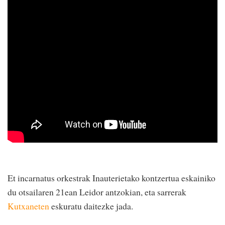
Et incarnatus orkestrak Inauterietako kontzertua eskainiko
du otsailaren 21ean Leidor antzokian, eta sarrerak
Kutxaneten
eskuratu daitezke jada.