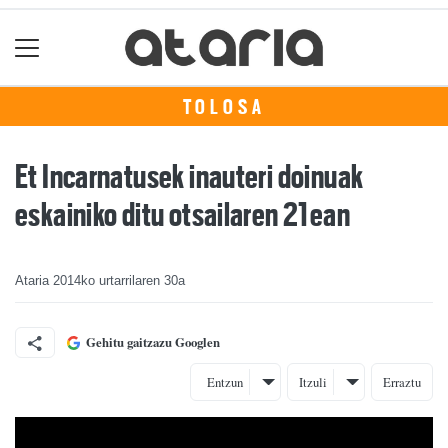
TOLOSA
Et Incarnatusek inauteri doinuak
eskainiko ditu otsailaren 21ean
Ataria
2014ko urtarrilaren 30a
Gehitu gaitzazu Googlen
Entzun
Itzuli
Erraztu