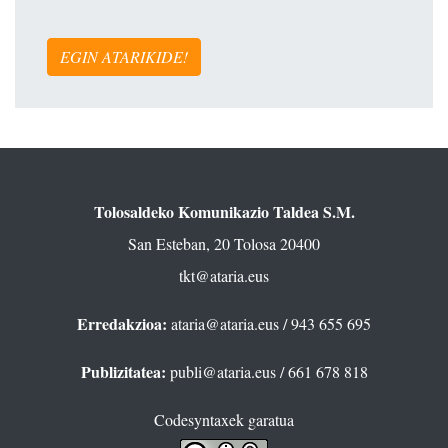
EGIN ATARIKIDE!
Tolosaldeko Komunikazio Taldea S.M.
San Esteban, 20 Tolosa 20400
tkt@ataria.eus
Erredakzioa:
ataria@ataria.eus
/ 943 655 695
Publizitatea:
publi@ataria.eus
/ 661 678 818
Codesyntaxek garatua