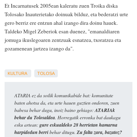
Et Incarnatusek 2005ean kaleratu zuen Troika diska
Tolosako Inauterietako doinuak bilduz, eta bederatzi urte
gero berriz ere entzun ahal izango dira doinu hauek.
Taldeko Migel Zeberiok esan duenez, "emanaldiaren
jomuga ikuslegoaren zentzuak esnatzea, txoratzea eta
gozamenean jartzea izango da".
KULTURA
TOLOSA
ATARIA ez da soilik komunikabide bat: komunitate
baten ahotsa da, eta urte hauen guztien ondoren, zuen
babesa behar dugu, inoiz baino gehiago:
ATARIAk
behar du Tolosaldea
. Horregatik erronka bat daukagu
esku artean:
gure eskualdeko 28 herrietan hamarna
harpidedun berri
behar ditugu.
Zu falta zara, bazatoz?