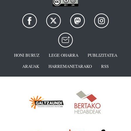
HONI BURUZ
LEGE OHARRA
PUBLIZITATEA
ARAUAK
HARREMANETARAKO
RSS