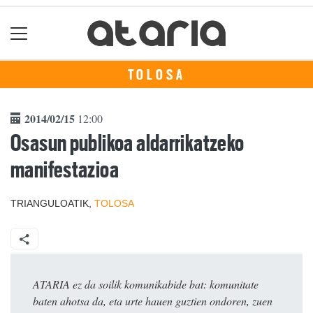
TOLOSA
2014/02/15
12:00
Osasun publikoa aldarrikatzeko
manifestazioa
TRIANGULOATIK,
TOLOSA
ATARIA ez da soilik komunikabide bat: komunitate
baten ahotsa da, eta urte hauen guztien ondoren, zuen