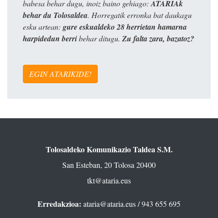
babesa behar dugu, inoiz baino gehiago:
ATARIAk
behar du Tolosaldea
. Horregatik erronka bat daukagu
esku artean:
gure eskualdeko 28 herrietan hamarna
harpidedun berri
behar ditugu.
Zu falta zara, bazatoz?
EGIN ATARIKIDE!
Tolosaldeko Komunikazio Taldea S.M.
San Esteban, 20 Tolosa 20400
tkt@ataria.eus
Erredakzioa:
ataria@ataria.eus
/ 943 655 695