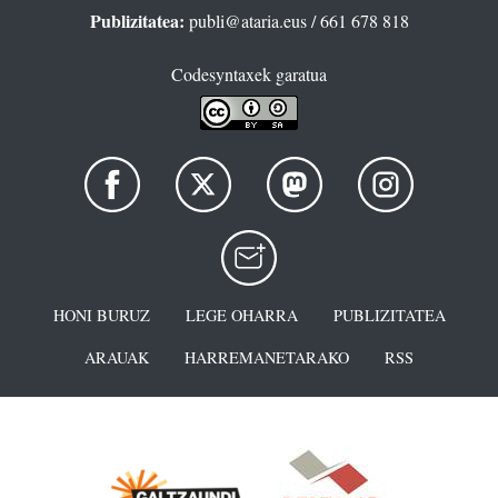
Publizitatea:
publi@ataria.eus
/ 661 678 818
Codesyntaxek garatua
HONI BURUZ
LEGE OHARRA
PUBLIZITATEA
ARAUAK
HARREMANETARAKO
RSS