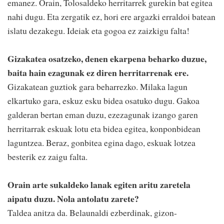
emanez. Orain, Tolosaldeko herritarrek gurekin bat egitea
nahi dugu. Eta zergatik ez, hori ere argazki erraldoi batean
islatu dezakegu. Ideiak eta gogoa ez zaizkigu falta!
Gizakatea osatzeko, denen ekarpena beharko duzue,
baita hain ezagunak ez diren herritarrenak ere.
Gizakatean guztiok gara beharrezko. Milaka lagun
elkartuko gara, eskuz esku bidea osatuko dugu. Gakoa
galderan bertan eman duzu, ezezagunak izango garen
herritarrak eskuak lotu eta bidea egitea, konponbidean
laguntzea. Beraz, gonbitea egina dago, eskuak lotzea
besterik ez zaigu falta.
Orain arte sukaldeko lanak egiten aritu zaretela
aipatu duzu. Nola antolatu zarete?
Taldea anitza da. Belaunaldi ezberdinak, gizon-