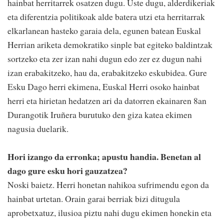
hainbat herritarrek osatzen dugu. Uste dugu, alderdikeriak
eta diferentzia politikoak alde batera utzi eta herritarrak
elkarlanean hasteko garaia dela, egunen batean Euskal
Herrian ariketa demokratiko sinple bat egiteko baldintzak
sortzeko eta zer izan nahi dugun edo zer ez dugun nahi
izan erabakitzeko, hau da, erabakitzeko eskubidea. Gure
Esku Dago herri ekimena, Euskal Herri osoko hainbat
herri eta hirietan hedatzen ari da datorren ekainaren 8an
Durangotik Iruñera burutuko den giza katea ekimen
nagusia duelarik.
Hori izango da erronka; apustu handia. Benetan al
dago gure esku hori gauzatzea?
Noski baietz. Herri honetan nahikoa sufrimendu egon da
hainbat urtetan. Orain garai berriak bizi ditugula
aprobetxatuz, ilusioa piztu nahi dugu ekimen honekin eta