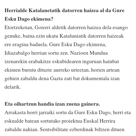
Herrialde Katalanetatik datorren haizea al da Gure
Esku Dago ekimena?
Etortzekotan, Goierri aldetik datorren haizea dela esango
genuke, baina ezin ukatu Kataluniatik datorren haizeak
ere eragina baduela. Gure Esku Dago ekimena,
Idiazabalgo herrian sortu zen. Nazioen Mundua
izenarekin erabakitze eskubidearen inguruan hainbat
ekimen burutu dituzte aurreko urteetan, horien artean
gehien zabaldu dena Gazta zati bat dokumentala izan
delarik.
Eta oihartzun handia izan zuena gainera.
Arrakasta horri jarraiki sortu da Gure Esku Dago, herri eta
eskualde batean sortutako proiektua Euskal Herrira
zabaldu nahian. Sentsibilitate ezberdinak biltzen dituen