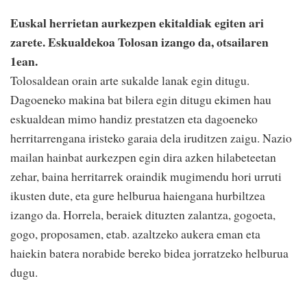
Euskal herrietan aurkezpen ekitaldiak egiten ari
zarete. Eskualdekoa Tolosan izango da, otsailaren
1ean.
Tolosaldean orain arte sukalde lanak egin ditugu.
Dagoeneko makina bat bilera egin ditugu ekimen hau
eskualdean mimo handiz prestatzen eta dagoeneko
herritarrengana iristeko garaia dela iruditzen zaigu. Nazio
mailan hainbat aurkezpen egin dira azken hilabeteetan
zehar, baina herritarrek oraindik mugimendu hori urruti
ikusten dute, eta gure helburua haiengana hurbiltzea
izango da. Horrela, beraiek dituzten zalantza, gogoeta,
gogo, proposamen, etab. azaltzeko aukera eman eta
haiekin batera norabide bereko bidea jorratzeko helburua
dugu.