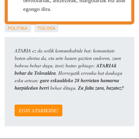
bertsolariak, antzezleak, margolariak eta abar
egongo dira.
POLITIKA
TOLOSA
ATARIA ez da soilik komunikabide bat: komunitate
baten ahotsa da, eta urte hauen guztien ondoren, zuen
babesa behar dugu, inoiz baino gehiago:
ATARIAk
behar du Tolosaldea
. Horregatik erronka bat daukagu
esku artean:
gure eskualdeko 28 herrietan hamarna
harpidedun berri
behar ditugu.
Zu falta zara, bazatoz?
EGIN ATARIKIDE!