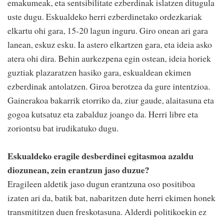
emakumeak, eta sentsibilitate ezberdinak islatzen ditugula
uste dugu. Eskualdeko herri ezberdinetako ordezkariak
elkartu ohi gara, 15-20 lagun inguru. Giro onean ari gara
lanean, eskuz esku. Ia astero elkartzen gara, eta ideia asko
atera ohi dira. Behin aurkezpena egin ostean, ideia horiek
guztiak plazaratzen hasiko gara, eskualdean ekimen
ezberdinak antolatzen. Giroa berotzea da gure intentzioa.
Gainerakoa bakarrik etorriko da, ziur gaude, alaitasuna eta
gogoa kutsatuz eta zabalduz joango da. Herri libre eta
zoriontsu bat irudikatuko dugu.
Eskualdeko eragile desberdinei egitasmoa azaldu
diozunean, zein erantzun jaso duzue?
Eragileen aldetik jaso dugun erantzuna oso positiboa
izaten ari da, batik bat, nabaritzen dute herri ekimen honek
transmititzen duen freskotasuna. Alderdi politikoekin ez