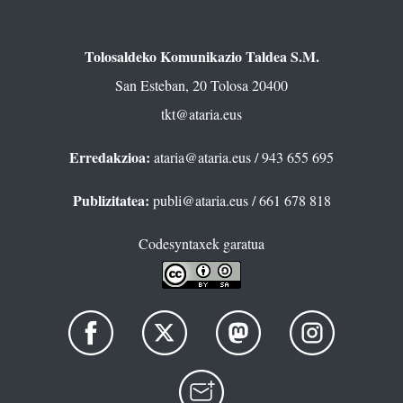
Tolosaldeko Komunikazio Taldea S.M.
San Esteban, 20 Tolosa 20400
tkt@ataria.eus
Erredakzioa:
ataria@ataria.eus
/ 943 655 695
Publizitatea:
publi@ataria.eus
/ 661 678 818
Codesyntaxek garatua