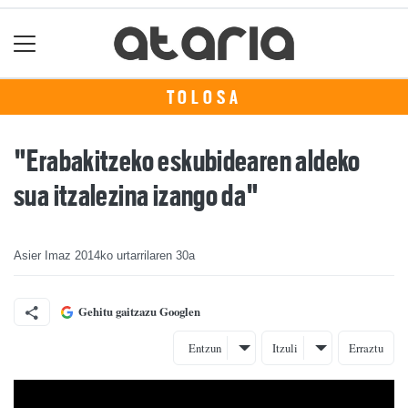
TOLOSA
"Erabakitzeko eskubidearen aldeko
sua itzalezina izango da"
Asier Imaz
2014ko urtarrilaren 30a
Gehitu gaitzazu Googlen
Entzun
Itzuli
Erraztu