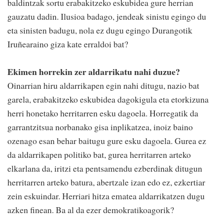
baldintzak sortu erabakitzeko eskubidea gure herrian
gauzatu dadin. Ilusioa badago, jendeak sinistu egingo du
eta sinisten badugu, nola ez dugu egingo Durangotik
Iruñearaino giza kate erraldoi bat?
Ekimen horrekin zer aldarrikatu nahi duzue?
Oinarrian hiru aldarrikapen egin nahi ditugu, nazio bat
garela, erabakitzeko eskubidea dagokigula eta etorkizuna
herri honetako herritarren esku dagoela. Horregatik da
garrantzitsua norbanako gisa inplikatzea, inoiz baino
ozenago esan behar baitugu gure esku dagoela. Gurea ez
da aldarrikapen politiko bat, gurea herritarren arteko
elkarlana da, iritzi eta pentsamendu ezberdinak ditugun
herritarren arteko batura, abertzale izan edo ez, ezkertiar
zein eskuindar. Herriari hitza ematea aldarrikatzen dugu
azken finean. Ba al da ezer demokratikoagorik?