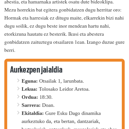
abestia, eta hamarnaka artistek osatu dute bideoklipa.
Mezu horrekin bat egitera gonbidatzen dugu herritar oro:
Hormak eta harresiak ez ditugu maite, elkarrekin bizi nahi
dugu soilik, ez dugu beste inor mendean hartu nahi,
etorkizuna hautatu ez besterik. Ikusi eta abestera
gonbidatzen zaituztegu otsailaren 1ean. Izango duzue gure
berri.
Aurkezpen jaialdia
Eguna:
Otsailak 1, larunbata.
Lekua:
Tolosako Leidor Aretoa.
Ordua:
18:30.
Sarrera:
Doan.
Ekitaldia:
Gure Esku Dago dinamika
aurkeztuko da, eta bertan, dantzariak,