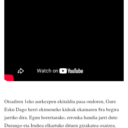
Otsailren 1eko aurkezpen ekitaldia pasa ondoren, Gure
Esku Dago herri ekimeneko kideak ekainaren 8ra begira
jarriko dira. Egun horretarako, erronka handia jarri dute:
Durango eta Iruñea elkartuko dituen gizakatea osatzea.