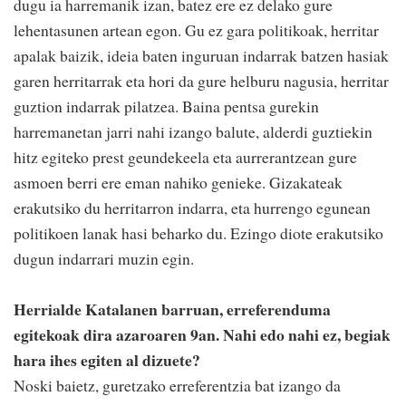
dugu ia harremanik izan, batez ere ez delako gure
lehentasunen artean egon. Gu ez gara politikoak, herritar
apalak baizik, ideia baten inguruan indarrak batzen hasiak
garen herritarrak eta hori da gure helburu nagusia, herritar
guztion indarrak pilatzea. Baina pentsa gurekin
harremanetan jarri nahi izango balute, alderdi guztiekin
hitz egiteko prest geundekeela eta aurrerantzean gure
asmoen berri ere eman nahiko genieke. Gizakateak
erakutsiko du herritarron indarra, eta hurrengo egunean
politikoen lanak hasi beharko du. Ezingo diote erakutsiko
dugun indarrari muzin egin.
Herrialde Katalanen barruan, erreferenduma
egitekoak dira azaroaren 9an. Nahi edo nahi ez, begiak
hara ihes egiten al dizuete?
Noski baietz, guretzako erreferentzia bat izango da