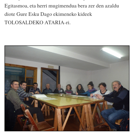
Egitasmoa, eta herri mugimendua bera zer den azaldu
diote Gure Esku Dago ekimeneko kideek
TOLOSALDEKO ATARIA-ri.