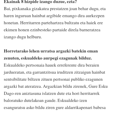
Ekainak 8 hizpide izango duzue, ezta?
Bai, pixkanaka gizakatea prestatzen joan behar dugu, eta
haren inguruan hainbat argibide emango dira aurkezpen
honetan. Herritarren partehartzea bultzatu eta haiek ere
ekimen honen ezinbesteko partaide direla barneratzea
izango dugu helburu.
Horretarako lehen urratsa argazki batekin eman
zenuten, eskualdeko aurpegi ezagunak bilduz.
Eskualdeko pertsonaia hauek erreferente dira beraien
jardueratan, eta garrantzitsua iruditzen zitzaigun hainbat
sentsibilitate biltzen zituen pertsonai publiko ezagunen
argazki bat ateratzea. Argazkian bildu zirenek, Gure Esku
Dago-ren aniztasuna islatzen dute eta hori herritarrek
baloratuko dutelakoan gaude. Eskualdeko izen
esanguratsu asko bildu ziren gure aldarrikapenari babesa