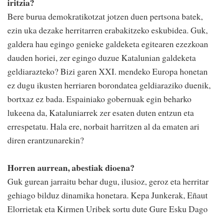
iritzia?
Bere burua demokratikotzat jotzen duen pertsona batek,
ezin uka dezake herritarren erabakitzeko eskubidea. Guk,
galdera hau egingo genieke galdeketa egitearen ezezkoan
dauden horiei, zer egingo duzue Katalunian galdeketa
geldiarazteko? Bizi garen XXI. mendeko Europa honetan
ez dugu ikusten herriaren borondatea geldiaraziko duenik,
bortxaz ez bada. Espainiako gobernuak egin beharko
lukeena da, Kataluniarrek zer esaten duten entzun eta
errespetatu. Hala ere, norbait harritzen al da ematen ari
diren erantzunarekin?
Horren aurrean, abestiak dioena?
Guk gurean jarraitu behar dugu, ilusioz, geroz eta herritar
gehiago bilduz dinamika honetara. Kepa Junkerak, Eñaut
Elorrietak eta Kirmen Uribek sortu dute Gure Esku Dago