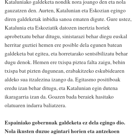
Kataluniako galdeketa nondik nora joango den eta nola
gauzatzen den. Aurten, Katalunian eta Eskozian egingo
diren galdeketak inbidia sanoa ematen digute. Gure ustez,
Katalunia eta Eskoziatik datozen inertzia horiek
aprobetxatu behar ditugu, sinistarazi behar diegu euskal
herritar guztiei hemen ere posible dela egunen batean
galdeketa bat egitea, eta horretarako sentsibilizatu behar
dugu denok. Hemen ere txispa piztea falta zaigu, behin
txispa bat pizten dugunean, erabakitzeko eskubidearen
aldeko sua itzalezina izango da. Egitasmo positiboak
eredu izan behar ditugu, eta Katalunian egin dutena
ikaragarria izan da. Goazen bada beraiek hasitako
olatuaren indarra baliatzera.
Espainiako gobernuak galdeketa ez dela egingo dio.
Nola ikusten duzue agintari horien eta antzekoen