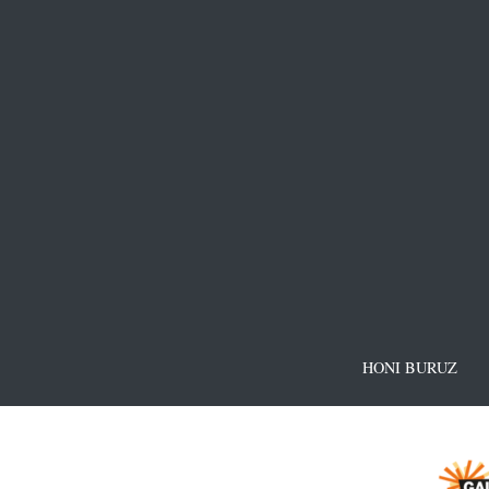
HONI BURUZ