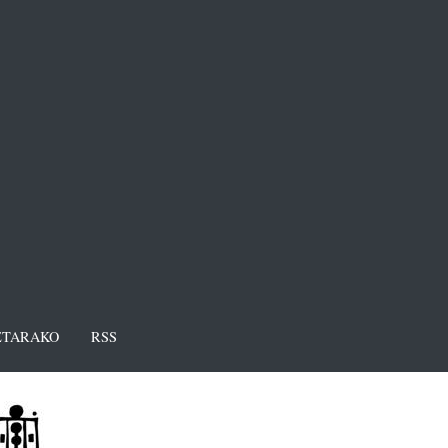
TARAKO
RSS