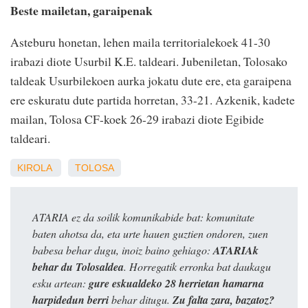
Beste mailetan, garaipenak
Asteburu honetan, lehen maila territorialekoek 41-30
irabazi diote Usurbil K.E. taldeari. Jubeniletan, Tolosako
taldeak Usurbilekoen aurka jokatu dute ere, eta garaipena
ere eskuratu dute partida horretan, 33-21. Azkenik, kadete
mailan, Tolosa CF-koek 26-29 irabazi diote Egibide
taldeari.
KIROLA
TOLOSA
ATARIA ez da soilik komunikabide bat: komunitate
baten ahotsa da, eta urte hauen guztien ondoren, zuen
babesa behar dugu, inoiz baino gehiago:
ATARIAk
behar du Tolosaldea
. Horregatik erronka bat daukagu
esku artean:
gure eskualdeko 28 herrietan hamarna
harpidedun berri
behar ditugu.
Zu falta zara, bazatoz?