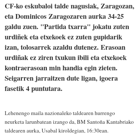
CF-ko eskubaloi talde nagusiak, Zaragozan,
eta Dominicos Zaragozaren aurka 34-25
galdu zuen. "Partida txarra" jokatu zuten
urdiñek eta etxekoek ez zuten gupidarik
izan, tolosarrek azaldu dutenez. Erasoan
urdiñak ez ziren txukun ibili eta etxekoek
kontraerasoan min handia egin zieten.
Seigarren jarraitzen dute ligan, igoera
fasetik 4 puntutara.
Lehenengo maila nazionaleko taldearen hurrengo
neurketa larunbatean izango da, BM Santoña Kantabriako
taldearen aurka, Usabal kiroldegian, 16:30ean.