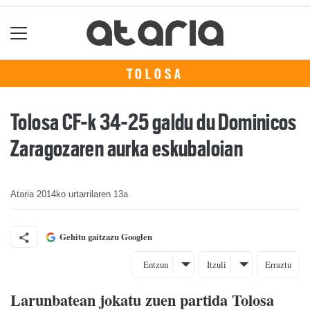
TOLOSA
Tolosa CF-k 34-25 galdu du Dominicos
Zaragozaren aurka eskubaloian
Ataria
2014ko urtarrilaren 13a
Gehitu gaitzazu Googlen
Entzun
Itzuli
Erraztu
Larunbatean jokatu zuen partida Tolosa