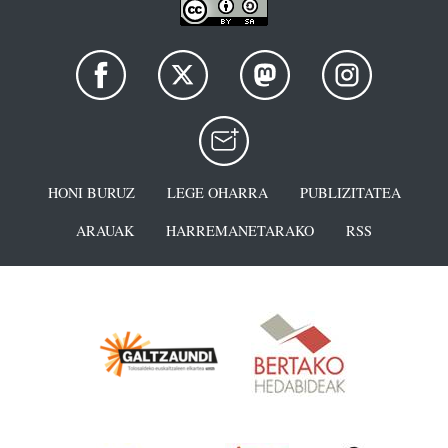
HONI BURUZ
LEGE OHARRA
PUBLIZITATEA
ARAUAK
HARREMANETARAKO
RSS