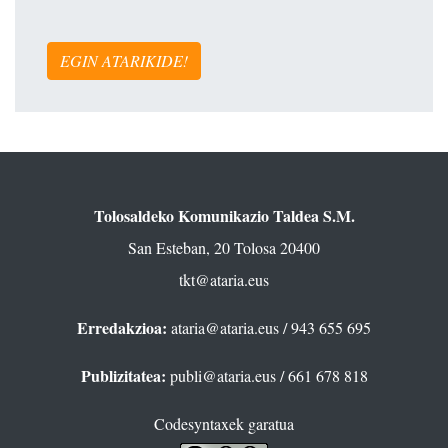
EGIN ATARIKIDE!
Tolosaldeko Komunikazio Taldea S.M.
San Esteban, 20 Tolosa 20400
tkt@ataria.eus
Erredakzioa:
ataria@ataria.eus
/ 943 655 695
Publizitatea:
publi@ataria.eus
/ 661 678 818
Codesyntaxek garatua