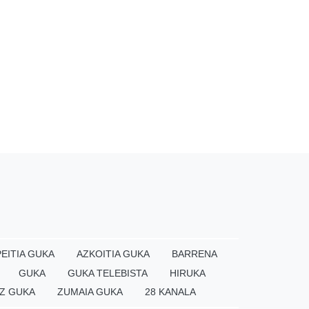
EITIA GUKA
AZKOITIA GUKA
BARRENA
GUKA
GUKA TELEBISTA
HIRUKA
Z GUKA
ZUMAIA GUKA
28 KANALA