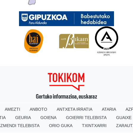
Gertuko informazioa, euskaraz
AMEZTI
ANBOTO
ANTXETA IRRATIA
ATARIA
AZP
TIA
GEURIA
GOIENA
GOIERRI TELEBISTA
GUAIXE
IZMENDI TELEBISTA
ORIO GUKA
TXINTXARRI
ZARAUT