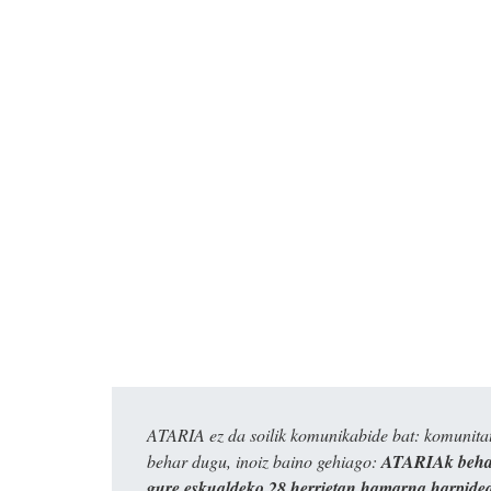
ATARIA ez da soilik komunikabide bat: komunitat
behar dugu, inoiz baino gehiago:
ATARIAk behar
gure eskualdeko 28 herrietan hamarna harpide