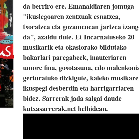
da berriro ere. Emanaldiaren jomuga
"ikuslegoaren zentzuak esnatzea,
txoratzea eta gozamenean jartzea izang
da", azaldu dute. Et Incarnatuseko 20
musikarik eta okasiorako bildutako
bakarlari paregabeek, inauteriaren
umore fina, goxotasuna, edo malenkoni
gerturatuko dizkigute, kaleko musikar
ikuspegi desberdin eta harrigarriaren
bidez. Sarrerak jada salgai daude
kutxasarrerak.net helbidean.