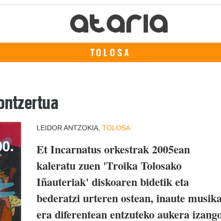
TOLOSA
kontzertua
LEIDOR ANTZOKIA,
TOLOSA
Et Incarnatus orkestrak 2005ean
kaleratu zuen 'Troika Tolosako
Iñauteriak' diskoaren bidetik eta
bederatzi urteren ostean, inaute musik
era diferentean entzuteko aukera izang