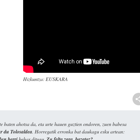
Hizkuntza:
EUSKARA
e baten ahotsa da, eta urte hauen guztien ondoren, zuen babesa
 du Tolosaldea
. Horregatik erronka bat daukagu esku artean:
dun berri
behar ditugu.
Zu falta zara, bazatoz?