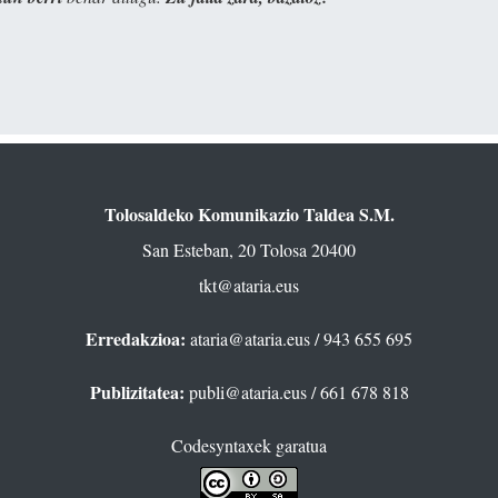
Tolosaldeko Komunikazio Taldea S.M.
San Esteban, 20 Tolosa 20400
tkt@ataria.eus
Erredakzioa:
ataria@ataria.eus
/ 943 655 695
Publizitatea:
publi@ataria.eus
/ 661 678 818
Codesyntaxek garatua