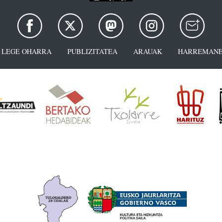
LEGE OHARRA
PUBLIZITATEA
ARAUAK
HARREMANE