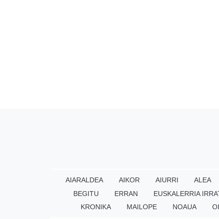
AIARALDEA
AIKOR
AIURRI
ALEA
BEGITU
ERRAN
EUSKALERRIA IRRA
KRONIKA
MAILOPE
NOAUA
O