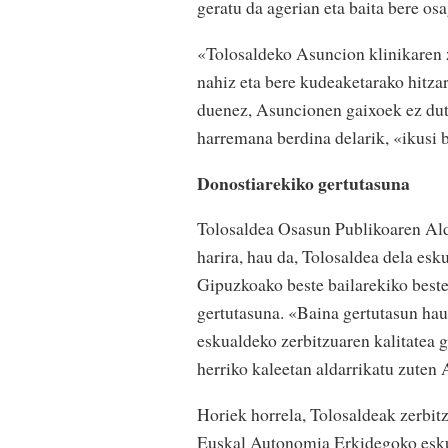
geratu da agerian eta baita bere os
«Tolosaldeko Asuncion klinikaren z
nahiz eta bere kudeaketarako hitza
duenez, Asuncionen gaixoek ez dute
harremana berdina delarik, «ikusi 
Donostiarekiko gertutasuna
Tolosaldea Osasun Publikoaren Ald
harira, hau da, Tolosaldea dela esk
Gipuzkoako beste bailarekiko beste
gertutasuna. «Baina gertutasun hau 
eskualdeko zerbitzuaren kalitatea g
herriko kaleetan aldarrikatu zuten 
Horiek horrela, Tolosaldeak zerbitz
Euskal Autonomia Erkidegoko eskua