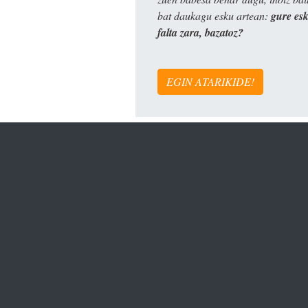
bat daukagu esku artean:
gure es
falta zara, bazatoz?
EGIN ATARIKIDE!