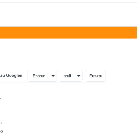
azu Googlen
Entzun
Itzuli
Erraztu
o
u
go