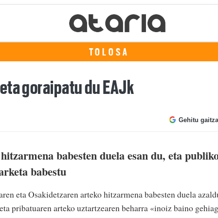
TOLOSA
eta goraipatu du EAJk
Gehitu gaitz
 hitzarmena babesten duela esan du, eta publik
tarketa babestu
ren eta Osakidetzaren arteko hitzarmena babesten duela azald
eta pribatuaren arteko uztartzearen beharra «inoiz baino gehia