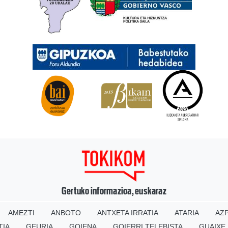
Gertuko informazioa, euskaraz
AMEZTI
ANBOTO
ANTXETA IRRATIA
ATARIA
AZP
TIA
GEURIA
GOIENA
GOIERRI TELEBISTA
GUAIXE