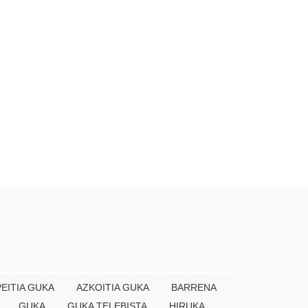
EITIA GUKA
AZKOITIA GUKA
BARRENA
GUKA
GUKA TELEBISTA
HIRUKA