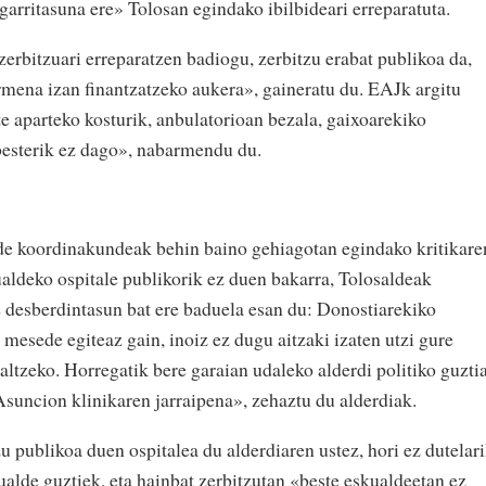
agarritasuna ere» Tolosan egindako ibilbideari erreparatuta.
erbitzuari erreparatzen badiogu, zerbitzu erabat publikoa da,
rmena izan finantzatzeko aukera», gaineratu du. EAJk argitu
 aparteko kosturik, anbulatorioan bezala, gaixoarekiko
besterik ez dago», nabarmendu du.
e koordinakundeak behin baino gehiagotan egindako kritikare
ualdeko ospitale publikorik ez duen bakarra, Tolosaldeak
 desberdintasun bat ere baduela esan du: Donostiarekiko
mesede egiteaz gain, inoiz ez dugu aitzaki izaten utzi gure
altzeko. Horregatik bere garaian udaleko alderdi politiko guzti
Asuncion klinikaren jarraipena», zehaztu du alderdiak.
u publikoa duen ospitalea du alderdiaren ustez, hori ez dutelar
lde guztiek, eta hainbat zerbitzutan «beste eskualdeetan ez