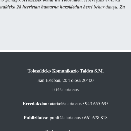
kualdeko 28 herrietan hamarna harpidedun berri
behar ditugu.
Zu
Tolosaldeko Komunikazio Taldea S.M.
San Esteban, 20 Tolosa 20400
tkt@ataria.eus
Erredakzioa:
ataria@ataria.eus
/ 943 655 695
Publizitatea:
publi@ataria.eus
/ 661 678 818