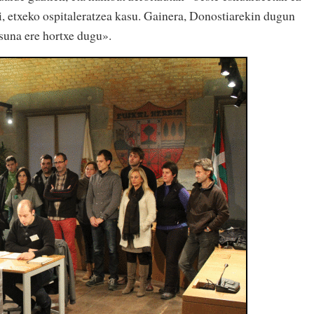
i, etxeko ospitaleratzea kasu. Gainera, Donostiarekin dugun
suna ere hortxe dugu».