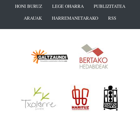
HONI BURUZ
LEGE OHARRA
PUBLIZITATEA
ARAUAK
HARREMANETARAKO
RSS