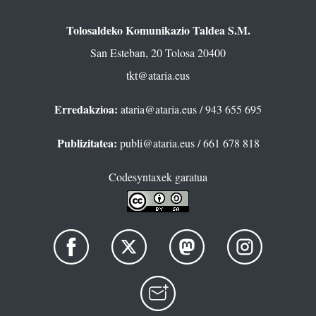
Tolosaldeko Komunikazio Taldea S.M.
San Esteban, 20 Tolosa 20400
tkt@ataria.eus
Erredakzioa:
ataria@ataria.eus
/ 943 655 695
Publizitatea:
publi@ataria.eus
/ 661 678 818
Codesyntaxek garatua