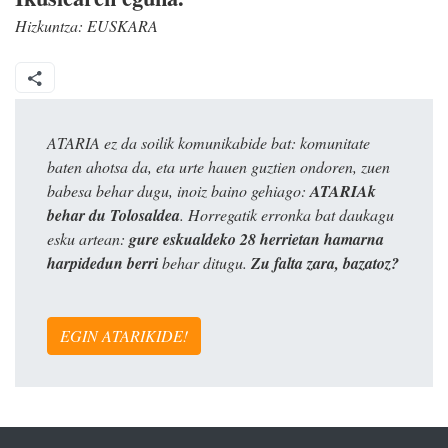
Hizkuntza:
EUSKARA
ATARIA ez da soilik komunikabide bat: komunitate
baten ahotsa da, eta urte hauen guztien ondoren, zuen
babesa behar dugu, inoiz baino gehiago:
ATARIAk
behar du Tolosaldea
. Horregatik erronka bat daukagu
esku artean:
gure eskualdeko 28 herrietan hamarna
harpidedun berri
behar ditugu.
Zu falta zara, bazatoz?
EGIN ATARIKIDE!