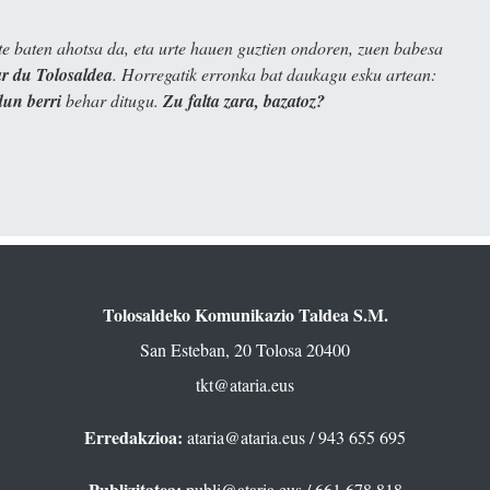
e baten ahotsa da, eta urte hauen guztien ondoren, zuen babesa
 du Tolosaldea
. Horregatik erronka bat daukagu esku artean:
dun berri
behar ditugu.
Zu falta zara, bazatoz?
Tolosaldeko Komunikazio Taldea S.M.
San Esteban, 20 Tolosa 20400
tkt@ataria.eus
Erredakzioa:
ataria@ataria.eus
/ 943 655 695
Publizitatea:
publi@ataria.eus
/ 661 678 818