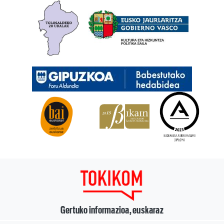
Gertuko informazioa, euskaraz