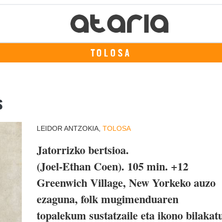
TOLOSA
s
LEIDOR ANTZOKIA,
TOLOSA
Jatorrizko bertsioa.
(Joel-Ethan Coen). 105 min. +12
Greenwich Village, New Yorkeko auzo
ezaguna, folk mugimenduaren
topalekum sustatzaile eta ikono bilakat