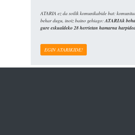
ATARIA ez da soilik komunikabide bat: komunitat
behar dugu, inoiz baino gehiago:
ATARIAk behar
gure eskualdeko 28 herrietan hamarna harpide
EGIN ATARIKIDE!