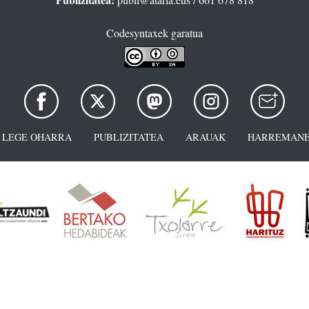
Codesyntaxek garatua
LEGE OHARRA
PUBLIZITATEA
ARAUAK
HARREMANE