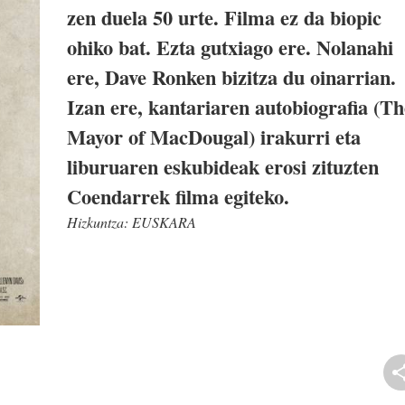
zen duela 50 urte. Filma ez da biopic
ohiko bat. Ezta gutxiago ere. Nolanahi
ere, Dave Ronken bizitza du oinarrian.
Izan ere, kantariaren autobiografia (Th
Mayor of MacDougal) irakurri eta
liburuaren eskubideak erosi zituzten
Coendarrek filma egiteko.
Hizkuntza:
EUSKARA