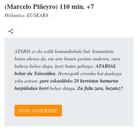
(Marcelo Piñeyro) 110 min. +7
Hizkuntza:
EUSKARA
ATARIA ez da soilik komunikabide bat: komunitate
baten ahotsa da, eta urte hauen guztien ondoren, zuen
babesa behar dugu, inoiz baino gehiago:
ATARIAk
behar du Tolosaldea
. Horregatik erronka bat daukagu
esku artean:
gure eskualdeko 28 herrietan hamarna
harpidedun berri
behar ditugu.
Zu falta zara, bazatoz?
EGIN ATARIKIDE!