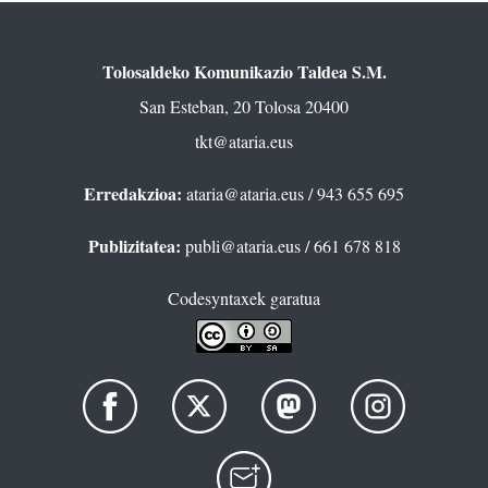
Tolosaldeko Komunikazio Taldea S.M.
San Esteban, 20 Tolosa 20400
tkt@ataria.eus
Erredakzioa:
ataria@ataria.eus
/ 943 655 695
Publizitatea:
publi@ataria.eus
/ 661 678 818
Codesyntaxek garatua