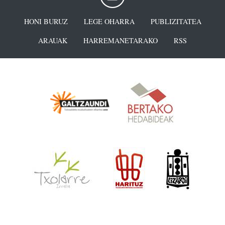
HONI BURUZ
LEGE OHARRA
PUBLIZITATEA
ARAUAK
HARREMANETARAKO
RSS