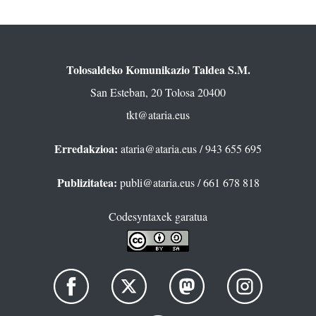
Tolosaldeko Komunikazio Taldea S.M.
San Esteban, 20 Tolosa 20400
tkt@ataria.eus
Erredakzioa:
ataria@ataria.eus
/ 943 655 695
Publizitatea:
publi@ataria.eus
/ 661 678 818
Codesyntaxek garatua