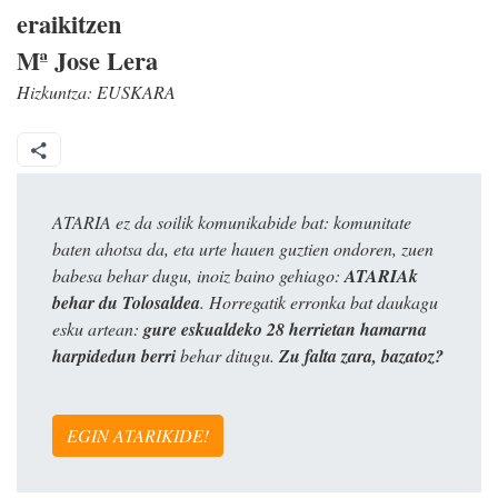
eraikitzen
Mª Jose Lera
Hizkuntza:
EUSKARA
ATARIA ez da soilik komunikabide bat: komunitate
baten ahotsa da, eta urte hauen guztien ondoren, zuen
babesa behar dugu, inoiz baino gehiago:
ATARIAk
behar du Tolosaldea
. Horregatik erronka bat daukagu
esku artean:
gure eskualdeko 28 herrietan hamarna
harpidedun berri
behar ditugu.
Zu falta zara, bazatoz?
EGIN ATARIKIDE!