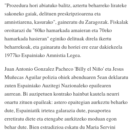
"Prozedura hori abiatuko balitz, aztertu beharreko lirateke
sakoneko gaiak, delituen preskripzioarena eta
amnistiarena, kasurako", gaineratu du Zaragozak. Fiskalak
oroitarazi du "60ko hamarkada amaieran eta 70eko
hamarkada hasieran" eginiko delituak direla ikertu
beharrekoak, eta gainaratu du horiei ere ezar dakiekeela
1977ko Espainiako Amnistia Legea.
Juan Antonio Gonzalez Pacheco 'Billy el Niño' eta Jesus
Muñecas Aguilar polizia ohiek abenduaren 5ean deklaratu
zuten Espainiako Auzitegi Nazionaleko epailearen
aurrean. Bi auzipetuen kontrako hainbat kautela neurri
onartu zituen epaileak: astero epaitegian aurkeztu beharko
dute, Espainiatik irtetea galarazia dute, pasaportea
erretiratu diete eta etengabe aurkitzeko moduan egon
behar dute. Bien estradizioa eskatu du Maria Servini