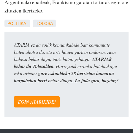
Argentinako epaileak, Frankismo garaian torturak egin ote
zituzten ikertzeko.
POLITIKA
TOLOSA
ATARIA ez da soilik komunikabide bat: komunitate
baten ahotsa da, eta urte hauen guztien ondoren, zuen
babesa behar dugu, inoiz baino gehiago:
ATARIAk
behar du Tolosaldea
. Horregatik erronka bat daukagu
esku artean:
gure eskualdeko 28 herrietan hamarna
harpidedun berri
behar ditugu.
Zu falta zara, bazatoz?
EGIN ATARIKIDE!