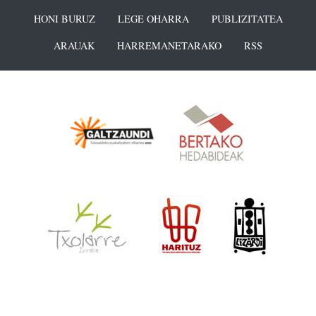
HONI BURUZ
LEGE OHARRA
PUBLIZITATEA
ARAUAK
HARREMANETARAKO
RSS