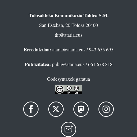
Tolosaldeko Komunikazio Taldea S.M.
San Esteban, 20 Tolosa 20400
tkt@ataria.eus
Erredakzioa:
ataria@ataria.eus
/ 943 655 695
Publizitatea:
publi@ataria.eus
/ 661 678 818
Codesyntaxek garatua