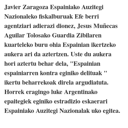
Javier Zaragoza Espainiako Auzitegi
Nazionaleko fiskalburuak Efe berri
agentziari adierazi dionez, Jesus Muñecas
Aguilar Tolosako Guardia Zibilaren
kuarteleko buru ohia Espainian ikertzeko
aukera ari da aztertzen. Uste du aukera
hori aztertu behar dela, "Espainian
espainiarren kontra eginiko delituak "
ikertu beharrekoak direla argudiatuta.
Horrek eragingo luke Argentinako
epaitegiek eginiko estradizio eskaerari
Espainiako Auzitegi Nazionalak uko egitea.