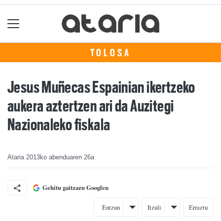
TOLOSA
Jesus Muñecas Espainian ikertzeko
aukera aztertzen ari da Auzitegi
Nazionaleko fiskala
Ataria
2013ko abenduaren 26a
Gehitu gaitzazu Googlen
Entzun
Itzuli
Erraztu