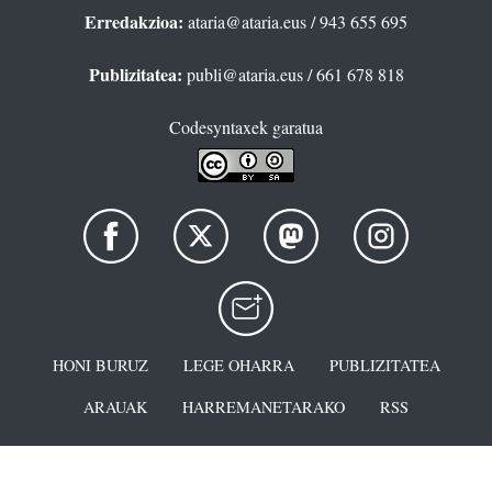
Erredakzioa:
ataria@ataria.eus
/ 943 655 695
Publizitatea:
publi@ataria.eus
/ 661 678 818
Codesyntaxek garatua
HONI BURUZ
LEGE OHARRA
PUBLIZITATEA
ARAUAK
HARREMANETARAKO
RSS