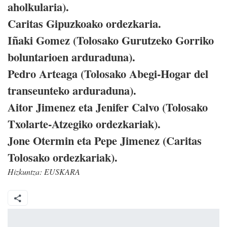
aholkularia).
Caritas Gipuzkoako ordezkaria.
Iñaki Gomez (Tolosako Gurutzeko Gorriko
boluntarioen arduraduna).
Pedro Arteaga (Tolosako Abegi-Hogar del
transeunteko arduraduna).
Aitor Jimenez eta Jenifer Calvo (Tolosako
Txolarte-Atzegiko ordezkariak).
Jone Otermin eta Pepe Jimenez (Caritas
Tolosako ordezkariak).
Hizkuntza:
EUSKARA