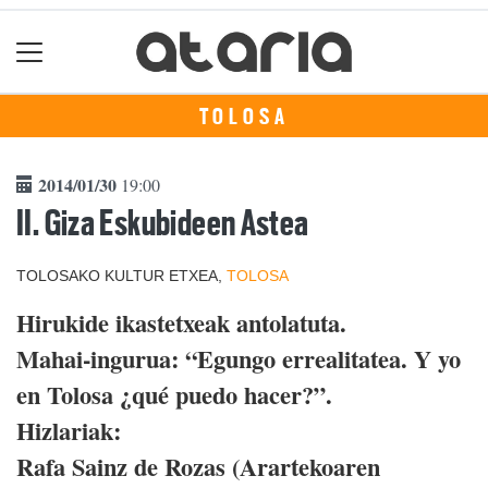
TOLOSA
2014/01/30
19:00
II. Giza Eskubideen Astea
TOLOSAKO KULTUR ETXEA,
TOLOSA
Hirukide ikastetxeak antolatuta.
Mahai-ingurua: “Egungo errealitatea. Y yo
en Tolosa ¿qué puedo hacer?”.
Hizlariak:
Rafa Sainz de Rozas (Arartekoaren