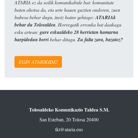
ATARIA ez da soilik komunikabide bat: komunitate
baten ahotsa da, eta urte hauen guztien ondoren, zuen
babesa behar dugu, inoiz baino gehiago:
ATARIAk
behar du Tolosaldea
. Horregatik erronka bat daukagu
esku artean:
gure eskualdeko 28 herrietan hamarna
harpidedun berri
behar ditugu.
Zu falta zara, bazatoz?
EGIN ATARIKIDE!
Tolosaldeko Komunikazio Taldea S.M.
San Esteban, 20 Tolosa 20400
tkt@ataria.eus