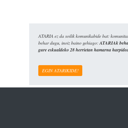
ATARIA ez da soilik komunikabide bat: komunitat
behar dugu, inoiz baino gehiago:
ATARIAk behar
gure eskualdeko 28 herrietan hamarna harpide
EGIN ATARIKIDE!