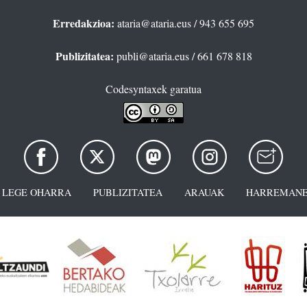
Erredakzioa:
ataria@ataria.eus
/ 943 655 695
Publizitatea:
publi@ataria.eus
/ 661 678 818
Codesyntaxek garatua
LEGE OHARRA
PUBLIZITATEA
ARAUAK
HARREMANE