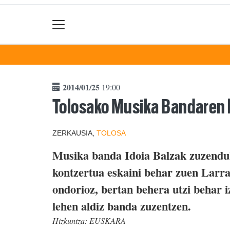
2014/01/25
19:00
Tolosako Musika Bandaren 
ZERKAUSIA,
TOLOSA
Musika banda Idoia Balzak zuzendu
kontzertua eskaini behar zuen Larr
ondorioz, bertan behera utzi behar
lehen aldiz banda zuzentzen.
Hizkuntza:
EUSKARA