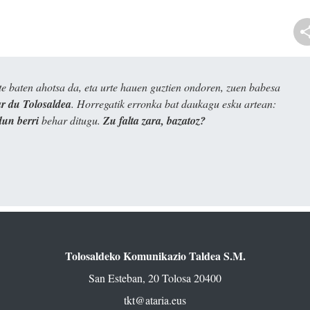
e baten ahotsa da, eta urte hauen guztien ondoren, zuen babesa
 du Tolosaldea
. Horregatik erronka bat daukagu esku artean:
dun berri
behar ditugu.
Zu falta zara, bazatoz?
Tolosaldeko Komunikazio Taldea S.M.
San Esteban, 20 Tolosa 20400
tkt@ataria.eus