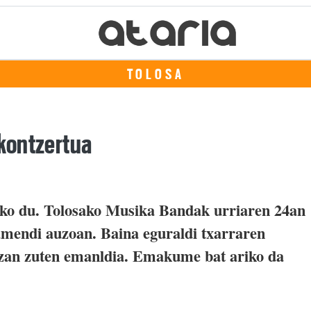
TOLOSA
kontzertua
ko du. Tolosako Musika Bandak urriaren 24an
amendi auzoan. Baina eguraldi txarraren
 izan zuten emanldia. Emakume bat ariko da