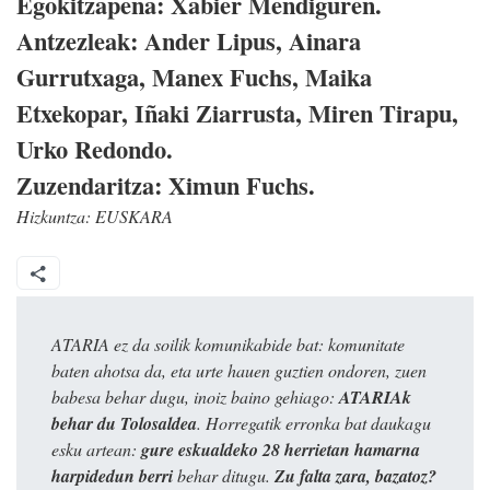
Egokitzapena: Xabier Mendiguren.
Antzezleak: Ander Lipus, Ainara
Gurrutxaga, Manex Fuchs, Maika
Etxekopar, Iñaki Ziarrusta, Miren Tirapu,
Urko Redondo.
Zuzendaritza: Ximun Fuchs.
Hizkuntza:
EUSKARA
ATARIA ez da soilik komunikabide bat: komunitate
baten ahotsa da, eta urte hauen guztien ondoren, zuen
babesa behar dugu, inoiz baino gehiago:
ATARIAk
behar du Tolosaldea
. Horregatik erronka bat daukagu
esku artean:
gure eskualdeko 28 herrietan hamarna
harpidedun berri
behar ditugu.
Zu falta zara, bazatoz?