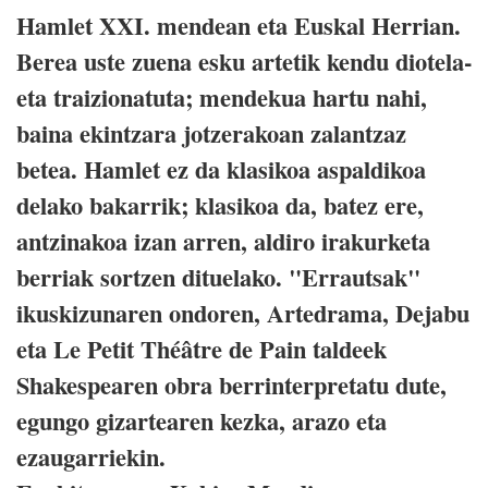
Hamlet XXI. mendean eta Euskal Herrian.
Berea uste zuena esku artetik kendu diotela-
eta traizionatuta; mendekua hartu nahi,
baina ekintzara jotzerakoan zalantzaz
betea. Hamlet ez da klasikoa aspaldikoa
delako bakarrik; klasikoa da, batez ere,
antzinakoa izan arren, aldiro irakurketa
berriak sortzen dituelako. "Errautsak"
ikuskizunaren ondoren, Artedrama, Dejabu
eta Le Petit Théâtre de Pain taldeek
Shakespearen obra berrinterpretatu dute,
egungo gizartearen kezka, arazo eta
ezaugarriekin.