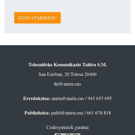
EGIN ATARIKIDE!
Tolosaldeko Komunikazio Taldea S.M.
San Esteban, 20 Tolosa 20400
tkt@ataria.eus
Erredakzioa:
ataria@ataria.eus
/ 943 655 695
Publizitatea:
publi@ataria.eus
/ 661 678 818
Codesyntaxek garatua