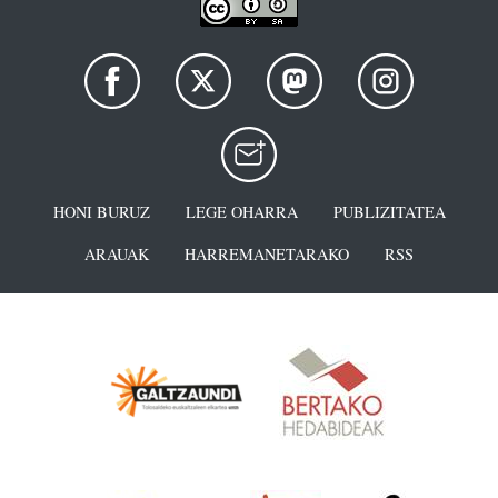
HONI BURUZ
LEGE OHARRA
PUBLIZITATEA
ARAUAK
HARREMANETARAKO
RSS