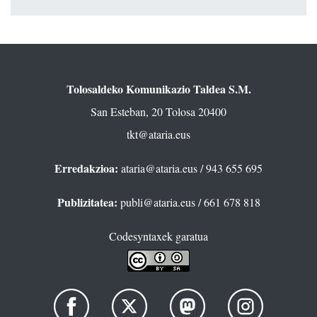
Tolosaldeko Komunikazio Taldea S.M.
San Esteban, 20 Tolosa 20400
tkt@ataria.eus
Erredakzioa:
ataria@ataria.eus
/ 943 655 695
Publizitatea:
publi@ataria.eus
/ 661 678 818
Codesyntaxek garatua