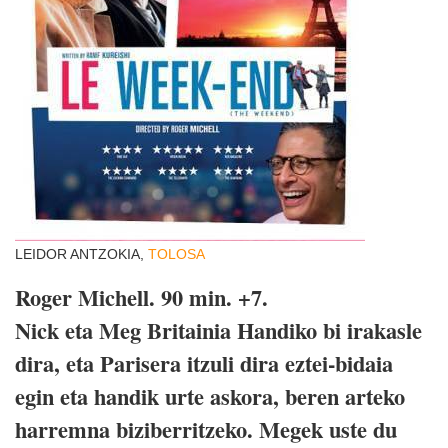
LEIDOR ANTZOKIA,
TOLOSA
Roger Michell. 90 min. +7.
Nick eta Meg Britainia Handiko bi irakasle
dira, eta Parisera itzuli dira eztei-bidaia
egin eta handik urte askora, beren arteko
harremna biziberritzeko. Megek uste du