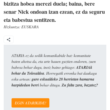
bizitza hobea merezi duela; baina, bere
senar Nick ondoan izan ezean, ez da seguru
eta babestua sentitzen.
Hizkuntza:
EUSKARA
ATARIA ez da soilik komunikabide bat: komunitate
baten ahotsa da, eta urte hauen guztien ondoren, zuen
babesa behar dugu, inoiz baino gehiago:
ATARIAk
behar du Tolosaldea
. Horregatik erronka bat daukagu
esku artean:
gure eskualdeko 28 herrietan hamarna
harpidedun berri
behar ditugu.
Zu falta zara, bazatoz?
EGIN ATARIKIDE!