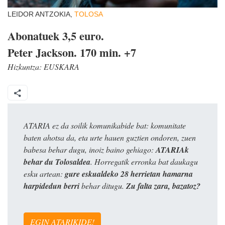
LEIDOR ANTZOKIA,
TOLOSA
Abonatuek 3,5 euro.
Peter Jackson. 170 min. +7
Hizkuntza:
EUSKARA
ATARIA ez da soilik komunikabide bat: komunitate
baten ahotsa da, eta urte hauen guztien ondoren, zuen
babesa behar dugu, inoiz baino gehiago:
ATARIAk
behar du Tolosaldea
. Horregatik erronka bat daukagu
esku artean:
gure eskualdeko 28 herrietan hamarna
harpidedun berri
behar ditugu.
Zu falta zara, bazatoz?
EGIN ATARIKIDE!