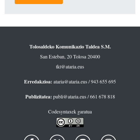
Tolosaldeko Komunikazio Taldea S.M.
San Esteban, 20 Tolosa 20400
tkt@ataria.eus
Erredakzioa:
ataria@ataria.eus
/ 943 655 695
Publizitatea:
publi@ataria.eus
/ 661 678 818
Codesyntaxek garatua