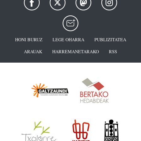
HONI BURUZ
LEGE OHARRA
PUBLIZITATEA
ARAUAK
HARREMANETARAKO
RSS