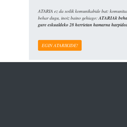
ATARIA ez da soilik komunikabide bat: komunitat
behar dugu, inoiz baino gehiago:
ATARIAk behar
gure eskualdeko 28 herrietan hamarna harpide
EGIN ATARIKIDE!