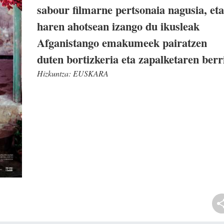
sabour filmarne pertsonaia nagusia, eta
haren ahotsean izango du ikusleak
Afganistango emakumeek pairatzen
duten bortizkeria eta zapalketaren berr
Hizkuntza:
EUSKARA