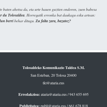
e baten ahotsa da, eta urte hauen guztien ondoren, zuen babesa
 du Tolosaldea
. Horregatik erronka bat daukagu esku artean:
dun berri
behar ditugu.
Zu falta zara, bazatoz?
Tolosaldeko Komunikazio Taldea S.M.
San Esteban, 20 Tolosa 20400
tkt@ataria.eus
Erredakzioa:
ataria@ataria.eus
/ 943 655 695
Publizitatea:
publi@ataria.eus
/ 661 678 818