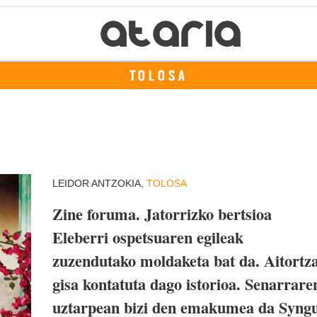
TOLOSA
LEIDOR ANTZOKIA,
TOLOSA
Zine foruma. Jatorrizko bertsioa
Eleberri ospetsuaren egileak
zuzendutako moldaketa bat da. Aitortz
gisa kontatuta dago istorioa. Senarrare
uztarpean bizi den emakumea da Syng