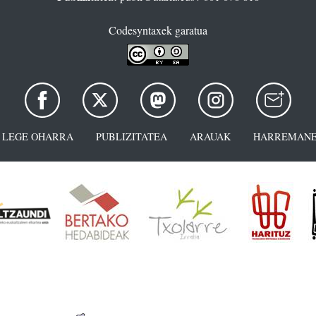
Codesyntaxek garatua
LEGE OHARRA
PUBLIZITATEA
ARAUAK
HARREMANE