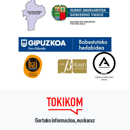
Gertuko informazioa, euskaraz