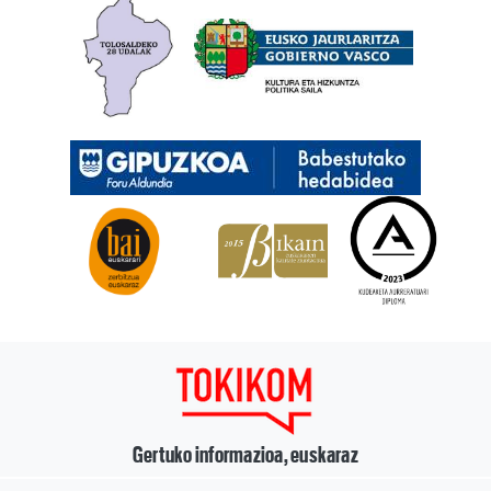
Gertuko informazioa, euskaraz