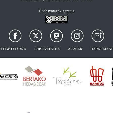
Codesyntaxek garatua
LEGE OHARRA
PUBLIZITATEA
ARAUAK
HARREMANE