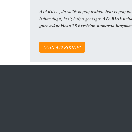
ATARIA ez da soilik komunikabide bat: komunitat
behar dugu, inoiz baino gehiago:
ATARIAk behar
gure eskualdeko 28 herrietan hamarna harpide
EGIN ATARIKIDE!