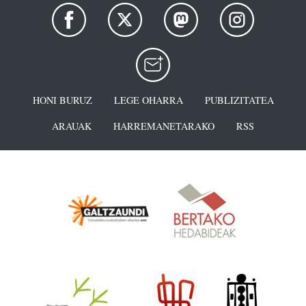
HONI BURUZ
LEGE OHARRA
PUBLIZITATEA
ARAUAK
HARREMANETARAKO
RSS