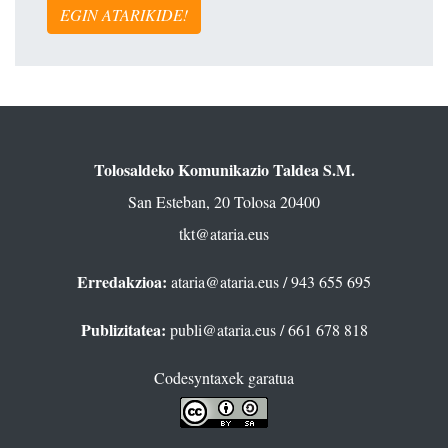
EGIN ATARIKIDE!
Tolosaldeko Komunikazio Taldea S.M.
San Esteban, 20 Tolosa 20400
tkt@ataria.eus
Erredakzioa:
ataria@ataria.eus
/ 943 655 695
Publizitatea:
publi@ataria.eus
/ 661 678 818
Codesyntaxek garatua