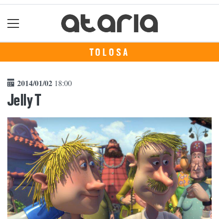
TOLOSA
2014/01/02
18:00
Jelly T