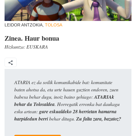
LEIDOR ANTZOKIA,
TOLOSA
Zinea. Haur bonua
Hizkuntza:
EUSKARA
ATARIA ez da soilik komunikabide bat: komunitate
baten ahotsa da, eta urte hauen guztien ondoren, zuen
babesa behar dugu, inoiz baino gehiago:
ATARIAk
behar du Tolosaldea
. Horregatik erronka bat daukagu
esku artean:
gure eskualdeko 28 herrietan hamarna
harpidedun berri
behar ditugu.
Zu falta zara, bazatoz?