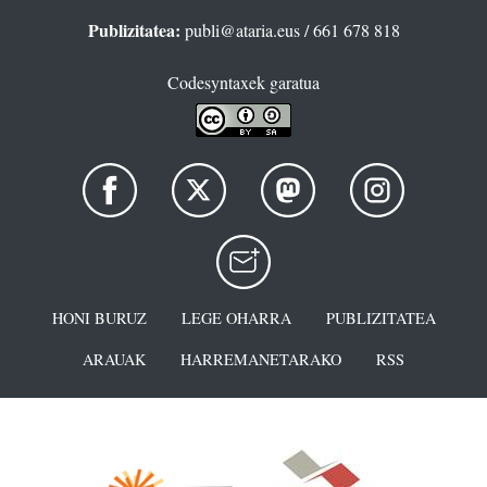
Publizitatea:
publi@ataria.eus
/ 661 678 818
Codesyntaxek garatua
HONI BURUZ
LEGE OHARRA
PUBLIZITATEA
ARAUAK
HARREMANETARAKO
RSS