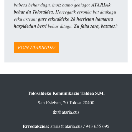
babesa behar dugu, inoiz baino gehiago:
ATARIAk
behar du Tolosaldea
. Horregatik erronka bat daukagu
esku artean:
gure eskualdeko 28 herrietan hamarna
harpidedun berri
behar ditugu.
Zu falta zara, bazatoz?
EGIN ATARIKIDE!
Tolosaldeko Komunikazio Taldea S.M.
San Esteban, 20 Tolosa 20400
tkt@ataria.eus
Erredakzioa:
ataria@ataria.eus
/ 943 655 695