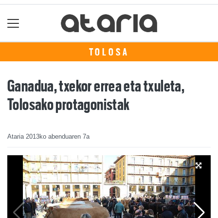
TOLOSA
Ganadua, txekor errea eta txuleta,
Tolosako protagonistak
Ataria
2013ko abenduaren 7a