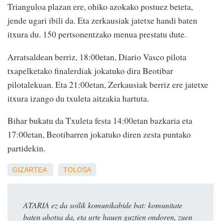
Trianguloa plazan ere, ohiko azokako postuez beteta,
jende ugari ibili da. Eta zerkausiak jatetxe handi baten
itxura du. 150 pertsonentzako menua prestatu dute.
Arratsaldean berriz, 18:00etan, Diario Vasco pilota
txapelketako finalerdiak jokatuko dira Beotibar
pilotalekuan. Eta 21:00etan, Zerkausiak berriz ere jatetxe
itxura izango du txuleta aitzakia hartuta.
Bihar bukatu da Txuleta festa 14:00etan bazkaria eta
17:00etan, Beotibarren jokatuko diren zesta puntako
partidekin.
GIZARTEA
TOLOSA
ATARIA ez da soilik komunikabide bat: komunitate
baten ahotsa da, eta urte hauen guztien ondoren, zuen