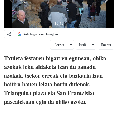
Gehitu gaitzazu Googlen
Entzun
Itzuli
Erraztu
Txuleta festaren bigarren egunean, ohiko
azokak leku aldaketa izan du ganadu
azokak, txekor erreak eta bazkaria izan
baitira hauen lekua hartu dutenak.
Trianguloa plaza eta San Frantzisko
pasealekuan egin da ohiko azoka.