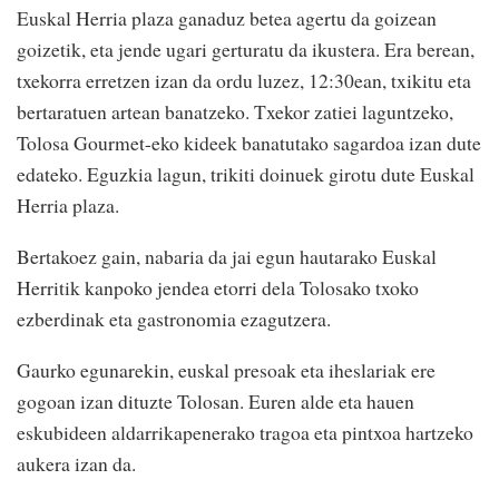
Euskal Herria plaza ganaduz betea agertu da goizean
goizetik, eta jende ugari gerturatu da ikustera. Era berean,
txekorra erretzen izan da ordu luzez, 12:30ean, txikitu eta
bertaratuen artean banatzeko. Txekor zatiei laguntzeko,
Tolosa Gourmet-eko kideek banatutako sagardoa izan dute
edateko. Eguzkia lagun, trikiti doinuek girotu dute Euskal
Herria plaza.
Bertakoez gain, nabaria da jai egun hautarako Euskal
Herritik kanpoko jendea etorri dela Tolosako txoko
ezberdinak eta gastronomia ezagutzera.
Gaurko egunarekin, euskal presoak eta iheslariak ere
gogoan izan dituzte Tolosan. Euren alde eta hauen
eskubideen aldarrikapenerako tragoa eta pintxoa hartzeko
aukera izan da.