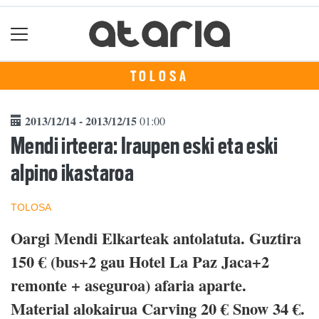
TOLOSA
2013/12/14 - 2013/12/15
01:00
Mendi irteera: Iraupen eski eta eski
alpino ikastaroa
TOLOSA
Oargi Mendi Elkarteak antolatuta. Guztira
150 € (bus+2 gau Hotel La Paz Jaca+2
remonte + aseguroa) afaria aparte.
Material alokairua Carving 20 € Snow 34 €.