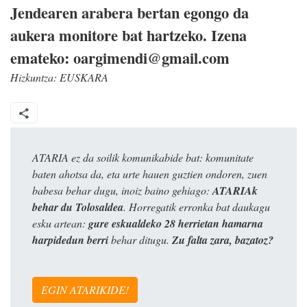
Jendearen arabera bertan egongo da
aukera monitore bat hartzeko. Izena
emateko: oargimendi@gmail.com
Hizkuntza:
EUSKARA
ATARIA ez da soilik komunikabide bat: komunitate
baten ahotsa da, eta urte hauen guztien ondoren, zuen
babesa behar dugu, inoiz baino gehiago:
ATARIAk
behar du Tolosaldea
. Horregatik erronka bat daukagu
esku artean:
gure eskualdeko 28 herrietan hamarna
harpidedun berri
behar ditugu.
Zu falta zara, bazatoz?
EGIN ATARIKIDE!