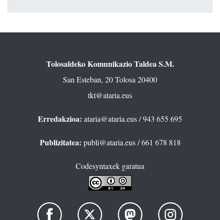
Tolosaldeko Komunikazio Taldea S.M.
San Esteban, 20 Tolosa 20400
tkt@ataria.eus
Erredakzioa:
ataria@ataria.eus
/ 943 655 695
Publizitatea:
publi@ataria.eus
/ 661 678 818
Codesyntaxek garatua