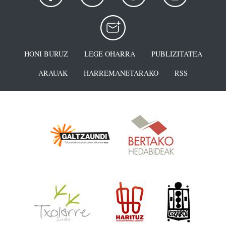
HONI BURUZ
LEGE OHARRA
PUBLIZITATEA
ARAUAK
HARREMANETARAKO
RSS