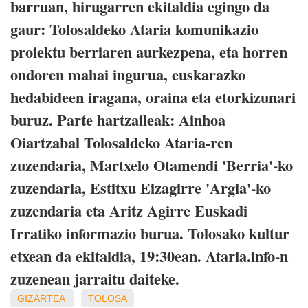
barruan, hirugarren ekitaldia egingo da
gaur: Tolosaldeko Ataria komunikazio
proiektu berriaren aurkezpena, eta horren
ondoren mahai ingurua, euskarazko
hedabideen iragana, oraina eta etorkizunari
buruz. Parte hartzaileak: Ainhoa
Oiartzabal Tolosaldeko Ataria-ren
zuzendaria, Martxelo Otamendi 'Berria'-ko
zuzendaria, Estitxu Eizagirre 'Argia'-ko
zuzendaria eta Aritz Agirre Euskadi
Irratiko informazio burua. Tolosako kultur
etxean da ekitaldia, 19:30ean. Ataria.info-n
zuzenean jarraitu daiteke.
GIZARTEA
TOLOSA