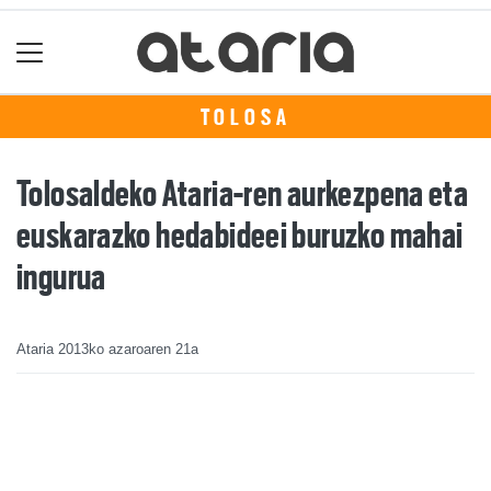
TOLOSA
Tolosaldeko Ataria-ren aurkezpena eta
euskarazko hedabideei buruzko mahai
ingurua
Ataria
2013ko azaroaren 21a