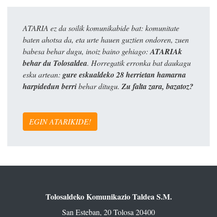
ATARIA ez da soilik komunikabide bat: komunitate
baten ahotsa da, eta urte hauen guztien ondoren, zuen
babesa behar dugu, inoiz baino gehiago:
ATARIAk
behar du Tolosaldea
. Horregatik erronka bat daukagu
esku artean:
gure eskualdeko 28 herrietan hamarna
harpidedun berri
behar ditugu.
Zu falta zara, bazatoz?
EGIN ATARIKIDE!
Tolosaldeko Komunikazio Taldea S.M.
San Esteban, 20 Tolosa 20400