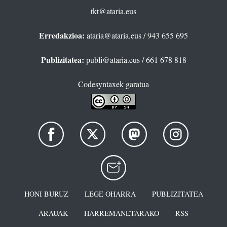
tkt@ataria.eus
Erredakzioa:
ataria@ataria.eus
/ 943 655 695
Publizitatea:
publi@ataria.eus
/ 661 678 818
Codesyntaxek garatua
HONI BURUZ
LEGE OHARRA
PUBLIZITATEA
ARAUAK
HARREMANETARAKO
RSS