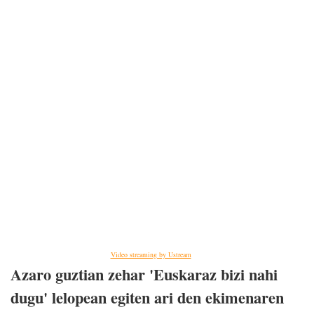
Video streaming by Ustream
Azaro guztian zehar 'Euskaraz bizi nahi
dugu' lelopean egiten ari den ekimenaren