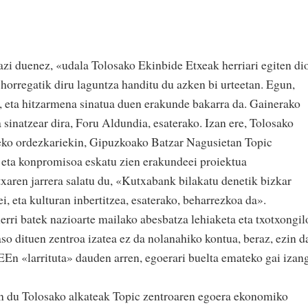
razi duenez, «udala Tolosako Ekinbide Etxeak herriari egiten di
 horregatik diru laguntza handitu du azken bi urteetan. Egun,
, eta hitzarmena sinatua duen erakunde bakarra da. Gainerako
inatzear dira, Foru Aldundia, esaterako. Izan ere, Tolosako
xeko ordezkariekin, Gipuzkoako Batzar Nagusietan Topic
 eta konpromisoa eskatu zien erakundeei proiektua
txaren jarrera salatu du, «Kutxabank bilakatu denetik bizkar
i, eta kulturan inbertitzea, esaterako, beharrezkoa da».
herri batek nazioarte mailako abesbatza lehiaketa eta txotxongil
aso dituen zentroa izatea ez da nolanahiko kontua, beraz, ezin d
TEEn «larrituta» dauden arren, egoerari buelta emateko gai izan
an du Tolosako alkateak Topic zentroaren egoera ekonomiko