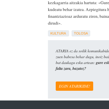
kezkagarria aitzakia hartuta: «Gure
kudeatu behar izatea. Azpiegitura h
finantziazioaz arduratu ziren, bain
dirudi».
KULTURA
TOLOSA
ATARIA ez da soilik komunikabide 
zuen babesa behar dugu, inoiz ba
bat daukagu esku artean:
gure es
falta zara, bazatoz?
EGIN ATARIKIDE!