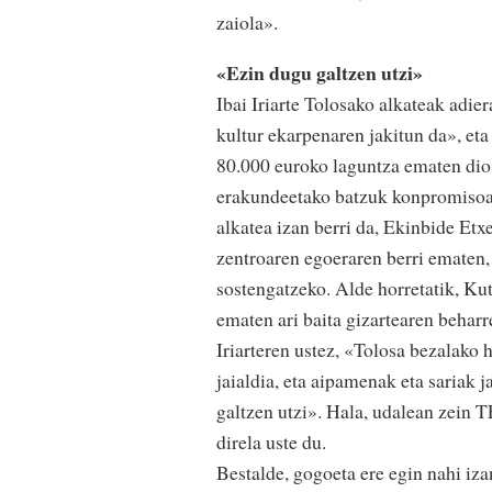
zaiola».
«Ezin dugu galtzen utzi»
Ibai Iriarte Tolosako alkateak adie
kultur ekarpenaren jakitun da», eta
80.000 euroko laguntza ematen dio
erakundeetako batzuk konpromisoa s
alkatea izan berri da, Ekinbide Et
zentroaren egoeraren berri ematen,
sostengatzeko. Alde horretatik, Ku
ematen ari baita gizartearen beharre
Iriarteren ustez, «Tolosa bezalako 
jaialdia, eta aipamenak eta sariak j
galtzen utzi». Hala, udalean zein 
direla uste du.
Bestalde, gogoeta ere egin nahi iz