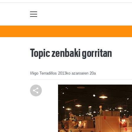
Topic zenbaki gorritan
Iñigo Terradillos
2013ko azaroaren 20a