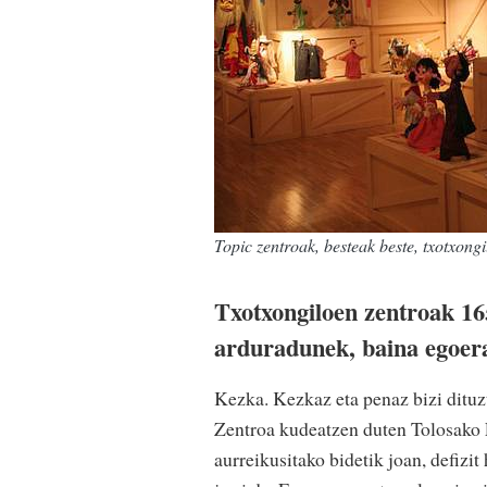
Topic zentroak, besteak beste, txotxong
Txotxongiloen zentroak 165
arduradunek, baina egoera
Kezka. Kezkaz eta penaz bizi ditu
Zentroa kudeatzen duten Tolosako 
aurreikusitako bidetik joan, defizit