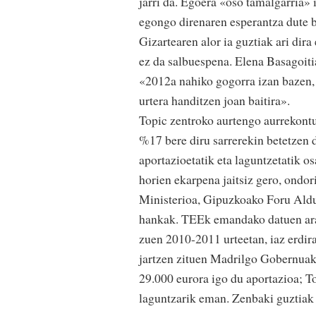
jarri da. Egoera «oso tamalgarria»
egongo direnaren esperantza dute b
Gizartearen alor ia guztiak ari dir
ez da salbuespena. Elena Basagoiti
«2012a nahiko gogorra izan bazen, 
urtera handitzen joan baitira».
Topic zentroko aurtengo aurrekontua
%17 bere diru sarrerekin betetzen
aportazioetatik eta laguntzetatik os
horien ekarpena jaitsiz gero, ondor
Ministerioa, Gipuzkoako Foru Aldu
hankak. TEEk emandako datuen arab
zuen 2010-2011 urteetan, iaz erdira 
jartzen zituen Madrilgo Gobernuak 
29.000 eurora igo du aportazioa; To
laguntzarik eman. Zenbaki guztiak 