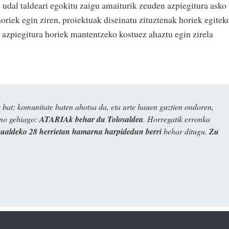
 udal taldeari egokitu zaigu amaiturik zeuden azpiegitura asko
oriek egin ziren, proiektuak diseinatu zituztenak horiek egitek
a azpiegitura horiek mantentzeko kostuez ahaztu egin zirela
bat: komunitate baten ahotsa da, eta urte hauen guztien ondoren,
ino gehiago:
ATARIAk behar du Tolosaldea
. Horregatik erronka
kualdeko 28 herrietan hamarna harpidedun berri
behar ditugu.
Zu