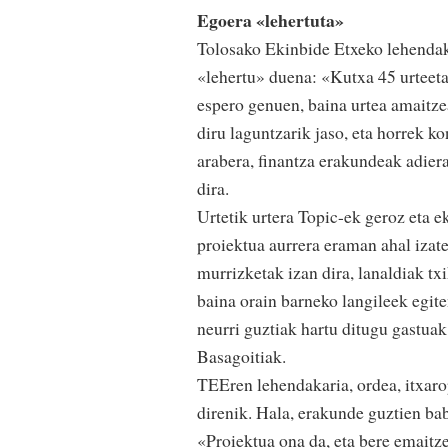
Egoera «lehertuta»
Tolosako Ekinbide Etxeko lehendaka
«lehertu» duena: «Kutxa 45 urteeta
espero genuen, baina urtea amaitze
diru laguntzarik jaso, eta horrek k
arabera, finantza erakundeak adier
dira.
Urtetik urtera Topic-ek geroz eta e
proiektua aurrera eraman ahal izat
murrizketak izan dira, lanaldiak txi
baina orain barneko langileek egite
neurri guztiak hartu ditugu gastua
Basagoitiak.
TEEren lehendakaria, ordea, itxaro
direnik. Hala, erakunde guztien ba
«Proiektua ona da, eta bere emaitz