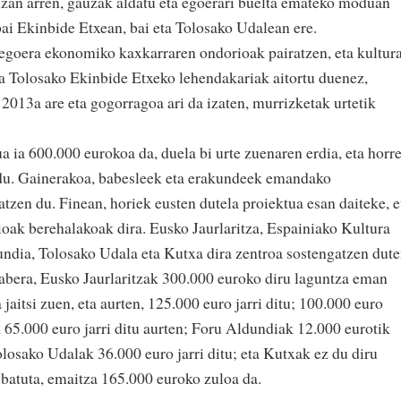
 izan arren, gauzak aldatu eta egoerari buelta emateko moduan
ai Ekinbide Etxean, bai eta Tolosako Udalean ere.
a egoera ekonomiko kaxkarraren ondorioak pairatzen, eta kultur
a Tolosako Ekinbide Etxeko lehendakariak aitortu duenez,
2013a are eta gogorragoa ari da izaten, murrizketak urtetik
 ia 600.000 eurokoa da, duela bi urte zuenaren erdia, eta horr
 du. Gainerakoa, babesleek eta erakundeek emandako
atzen du. Finean, horiek eusten dutela proiektua esan daiteke, e
ioak berehalakoak dira. Eusko Jaurlaritza, Espainiako Kultura
ndia, Tolosako Udala eta Kutxa dira zentroa sostengatzen dut
era, Eusko Jaurlaritzak 300.000 euroko diru laguntza eman
jaitsi zuen, eta aurten, 125.000 euro jarri ditu; 100.000 euro
65.000 euro jarri ditu aurten; Foru Aldundiak 12.000 eurotik
losako Udalak 36.000 euro jarri ditu; eta Kutxak ez du diru
batuta, emaitza 165.000 euroko zuloa da.