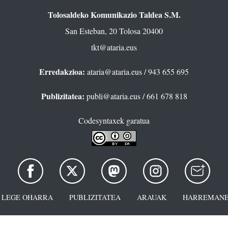
Tolosaldeko Komunikazio Taldea S.M.
San Esteban, 20 Tolosa 20400
tkt@ataria.eus
Erredakzioa:
ataria@ataria.eus
/ 943 655 695
Publizitatea:
publi@ataria.eus
/ 661 678 818
Codesyntaxek garatua
LEGE OHARRA
PUBLIZITATEA
ARAUAK
HARREMANE