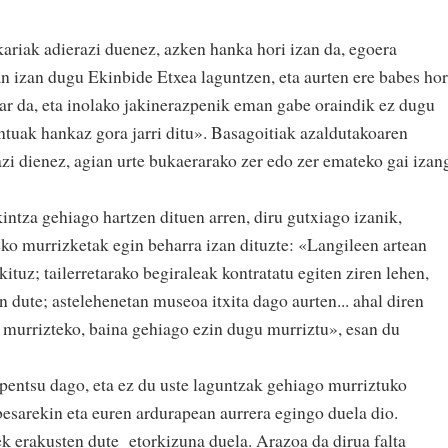
riak adierazi duenez, azken hanka hori izan da, egoera
n izan dugu Ekinbide Etxea laguntzen, eta aurten ere babes hor
ar da, eta inolako jakinerazpenik eman gabe oraindik ez dugu
ontuak hankaz gora jarri ditu». Basagoitiak azaldutakoaren
azi dienez, agian urte bukaerarako zer edo zer emateko gai izan
kintza gehiago hartzen dituen arren, diru gutxiago izanik,
eko murrizketak egin beharra izan dituzte: «Langileen artean
kituz; tailerretarako begiraleak kontratatu egiten ziren lehen,
n dute; astelehenetan museoa itxita dago aurten... ahal diren
k murrizteko, baina gehiago ezin dugu murriztu», esan du
pentsu dago, eta ez du uste laguntzak gehiago murriztuko
besarekin eta euren ardurapean aurrera egingo duela dio.
ek erakusten dute etorkizuna duela. Arazoa da dirua falta