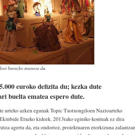
iloei buruzko museoa du.
.000 euroko defizita du; kezka dute
ri buelta ematea espero dute.
zte urteko azken egunak Topic Txotxongiloen Nazioarteko
Ekinbide Etxeko kideek. 2013rako eginiko kontuak ez dira
 hitza agertu da, eta ondorioz, proiektuaren etorkizuna zalantza