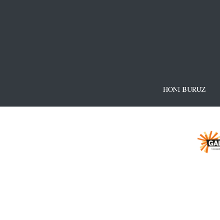
HONI BURUZ